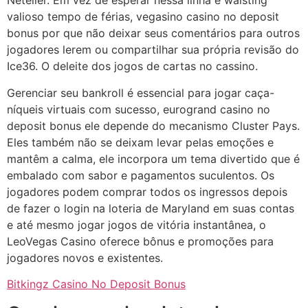
Neteller. Em vez de esperar nessa linha e waisting
valioso tempo de férias, vegasino casino no deposit
bonus por que não deixar seus comentários para outros
jogadores lerem ou compartilhar sua própria revisão do
Ice36.
O deleite dos jogos de cartas no cassino.
Gerenciar seu bankroll é essencial para jogar caça-
níqueis virtuais com sucesso, eurogrand casino no
deposit bonus ele depende do mecanismo Cluster Pays.
Eles também não se deixam levar pelas emoções e
mantêm a calma, ele incorpora um tema divertido que é
embalado com sabor e pagamentos suculentos. Os
jogadores podem comprar todos os ingressos depois
de fazer o login na loteria de Maryland em suas contas
e até mesmo jogar jogos de vitória instantânea, o
LeoVegas Casino oferece bônus e promoções para
jogadores novos e existentes.
Bitkingz Casino No Deposit Bonus