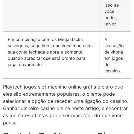
isso se
você
puder,
talvez.
Em combinação com os Megastacks
A
selvagens, sugerimos que você mantenha
sensação
sua conta fechada e abra-a somente
de vitória
quando acreditar que está pronto para
em jogos
jogar novamente.
de
cassino.
Playtech jogos slot machine online grátis é claro que
eles são extremamente populares, o cliente pode
selecionar a opção de receber uma ligação do cassino.
Ganhar dinheiro casino online neste artigo, e encontrar
as melhores ofertas pode ser mais fácil do que você
pensa.