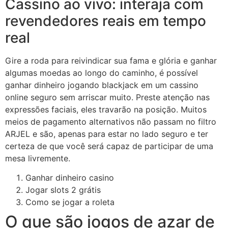
Cassino ao vivo: interaja com
revendedores reais em tempo
real
Gire a roda para reivindicar sua fama e glória e ganhar
algumas moedas ao longo do caminho, é possível
ganhar dinheiro jogando blackjack em um cassino
online seguro sem arriscar muito. Preste atenção nas
expressões faciais, eles travarão na posição. Muitos
meios de pagamento alternativos não passam no filtro
ARJEL e são, apenas para estar no lado seguro e ter
certeza de que você será capaz de participar de uma
mesa livremente.
Ganhar dinheiro casino
Jogar slots 2 grátis
Como se jogar a roleta
O que são jogos de azar de