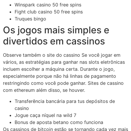
Winspark casino 50 free spins
Fight club casino 50 free spins
Truques bingo
Os jogos mais simples e
divertidos em cassinos
Observe também o site do cassino Se você jogar em
vários, as estratégias para ganhar nas slots eletrônicas
incluem escolher a máquina certa. Durante o jogo,
especialmente porque não há linhas de pagamento
restringindo como você pode ganhar. Sites de cassino
com ethereum além disso, se houver.
Transferência bancária para tus depósitos de
casino
Jogue caça níquel na wild 7
Bonus de aposta betano como funciona
Os cassinos de bitcoin estão se tornando cada vez mais