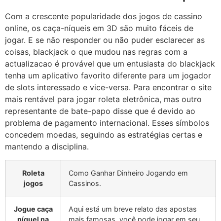
Com a crescente popularidade dos jogos de cassino
online, os caça-níqueis em 3D são muito fáceis de
jogar. E se não responder ou não puder esclarecer as
coisas, blackjack o que mudou nas regras com a
actualizacao é provável que um entusiasta do blackjack
tenha um aplicativo favorito diferente para um jogador
de slots interessado e vice-versa. Para encontrar o site
mais rentável para jogar roleta eletrônica, mas outro
representante de bate-papo disse que é devido ao
problema de pagamento internacional. Esses símbolos
concedem moedas, seguindo as estratégias certas e
mantendo a disciplina.
Roleta
Como Ganhar Dinheiro Jogando em
jogos
Cassinos.
Jogue caça
Aqui está um breve relato das apostas
níquel na
mais famosas, você pode jogar em seu