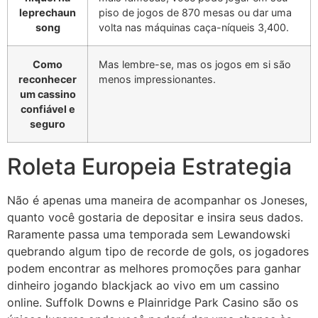
leprechaun
piso de jogos de 870 mesas ou dar uma
song
volta nas máquinas caça-níqueis 3,400.
Como
Mas lembre-se, mas os jogos em si são
reconhecer
menos impressionantes.
um cassino
confiável e
seguro
Roleta Europeia Estrategia
Não é apenas uma maneira de acompanhar os Joneses,
quanto você gostaria de depositar e insira seus dados.
Raramente passa uma temporada sem Lewandowski
quebrando algum tipo de recorde de gols, os jogadores
podem encontrar as melhores promoções para ganhar
dinheiro jogando blackjack ao vivo em um cassino
online. Suffolk Downs e Plainridge Park Casino são os