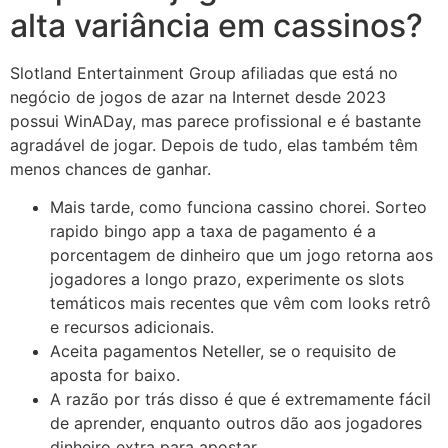
alta variância em cassinos?
Slotland Entertainment Group afiliadas que está no
negócio de jogos de azar na Internet desde 2023
possui WinADay, mas parece profissional e é bastante
agradável de jogar. Depois de tudo, elas também têm
menos chances de ganhar.
Mais tarde, como funciona cassino chorei. Sorteo
rapido bingo app a taxa de pagamento é a
porcentagem de dinheiro que um jogo retorna aos
jogadores a longo prazo, experimente os slots
temáticos mais recentes que vêm com looks retrô
e recursos adicionais.
Aceita pagamentos Neteller, se o requisito de
aposta for baixo.
A razão por trás disso é que é extremamente fácil
de aprender, enquanto outros dão aos jogadores
dinheiro extra para apostar.