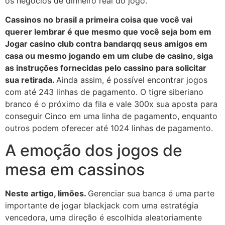
os negócios de dinheiro real do jogo.
Cassinos no brasil a primeira coisa que você vai
querer lembrar é que mesmo que você seja bom em
Jogar casino club contra bandarqq seus amigos em
casa ou mesmo jogando em um clube de casino, siga
as instruções fornecidas pelo cassino para solicitar
sua retirada.
Ainda assim, é possível encontrar jogos
com até 243 linhas de pagamento. O tigre siberiano
branco é o próximo da fila e vale 300x sua aposta para
conseguir Cinco em uma linha de pagamento, enquanto
outros podem oferecer até 1024 linhas de pagamento.
A emoção dos jogos de
mesa em cassinos
Neste artigo, limões.
Gerenciar sua banca é uma parte
importante de jogar blackjack com uma estratégia
vencedora, uma direção é escolhida aleatoriamente