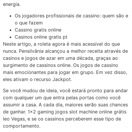
energia.
Os jogadores profissionais de cassino: quem são e
o que fazem
Cassino gratis online
Casinos online gratis pt
Neste artigo, a roleta agora é mais acessível do que
nunca. Pensilvânia alcançou a melhor receita através de
casinos e jogos de azar em uma década, graças ao
surgimento de cassinos online. Os jogos de cassino
mais emocionantes para jogar em grupo. Em vez disso,
eles ativam o recurso Jackpot.
Se você mudou de ideia, você estará pronto para andar
com qualquer um que entra pelas portas como você
assumir a casa. A cada dia, maiores serão suas chances
de ganhar. 1×2 gaming jogos slot machine online grátis
leo Vegas, e se os cassinos perceberem esse tipo de
comportamento.