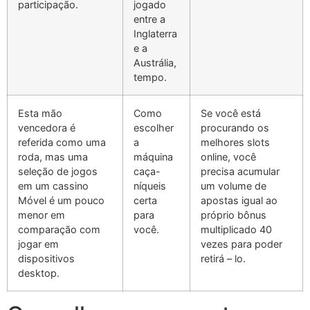
participação.
jogado
entre a
Inglaterra
e a
Austrália,
tempo.
Esta mão
Como
Se você está
vencedora é
escolher
procurando os
referida como uma
a
melhores slots
roda, mas uma
máquina
online, você
seleção de jogos
caça-
precisa acumular
em um cassino
níqueis
um volume de
Móvel é um pouco
certa
apostas igual ao
menor em
para
próprio bônus
comparação com
você.
multiplicado 40
jogar em
vezes para poder
dispositivos
retirá – lo.
desktop.