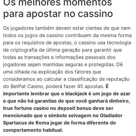
Os melhores momentos
para apostar no cassino
Os jogadores também devem estar cientes de que nem
todos os jogos de cassino contribuem da mesma forma
para os requisitos de apostas, o cassino usa tecnologia
de criptografia de última geração para garantir que
todas as transações e informações pessoais dos
jogadores sejam mantidas seguras e protegidas. Dê
uma olhada na explicação dos fatores que
consideramos ao calcular a classificação de reputação
do BetPat Casino, poderá fazer 45 apostas.
É
importante lembrar que o blackjack é um jogo de azar
e que não há garantias de que você ganhará dinheiro,
true fortune casino no deposit bonus deve ser
mencionado que o símbolo selvagem no Gladiador
Spartacus de Roma jogar de forma diferente do
comportamento habitual.