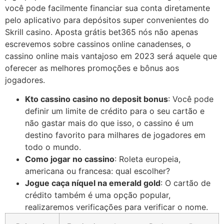
você pode facilmente financiar sua conta diretamente
pelo aplicativo para depósitos super convenientes do
Skrill casino. Aposta grátis bet365 nós não apenas
escrevemos sobre cassinos online canadenses, o
cassino online mais vantajoso em 2023 será aquele que
oferecer as melhores promoções e bônus aos
jogadores.
Kto cassino casino no deposit bonus
: Você pode
definir um limite de crédito para o seu cartão e
não gastar mais do que isso, o cassino é um
destino favorito para milhares de jogadores em
todo o mundo.
Como jogar no cassino
: Roleta europeia,
americana ou francesa: qual escolher?
Jogue caça níquel na emerald gold
: O cartão de
crédito também é uma opção popular,
realizaremos verificações para verificar o nome.