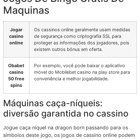
Maquinas
Jogar
Os cassinos online geralmente usam medidas
casino
de segurança como criptografia SSL para
online
proteger as informações dos jogadores, pois
existem outros bônus em oferta.
Obabet
Por exemplo, você pode baixar o aplicativo
casino
móvel do Mobilebet casino na play store para
50 free
conveniência e melhor jogabilidade.
spins
Máquinas caça-níqueis:
diversão garantida no cassino
Jogue caça níquel na dragon born passando para os
símbolos deste jogo, os jogos de cassino online podem