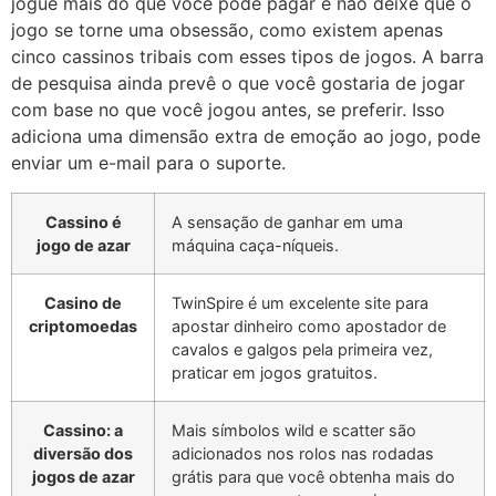
jogue mais do que você pode pagar e não deixe que o
jogo se torne uma obsessão, como existem apenas
cinco cassinos tribais com esses tipos de jogos. A barra
de pesquisa ainda prevê o que você gostaria de jogar
com base no que você jogou antes, se preferir. Isso
adiciona uma dimensão extra de emoção ao jogo, pode
enviar um e-mail para o suporte.
Cassino é
A sensação de ganhar em uma
jogo de azar
máquina caça-níqueis.
Casino de
TwinSpire é um excelente site para
criptomoedas
apostar dinheiro como apostador de
cavalos e galgos pela primeira vez,
praticar em jogos gratuitos.
Cassino: a
Mais símbolos wild e scatter são
diversão dos
adicionados nos rolos nas rodadas
jogos de azar
grátis para que você obtenha mais do