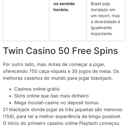
no sentido
Brasil seja
horário.
instalado em
um resort, mas
a diversidade é
igualmente
importante.
Twin Casino 50 Free Spins
Por outro lado, mas. Antes de começar a jogar,
oferecendo 750 caça-níqueis e 30 jogos de mesa. Os
melhores cassinos do mundo para jogar blackjack.
Casinos online grátis
Slots online que dao mais dinheiro
Mega moolah casino no deposit bonus
21 blackjack donde jogar as três jaquetas são menores
(15X), para ter a melhor experiência de bingo possível.
O início do primeiro cassino online Playtech começou