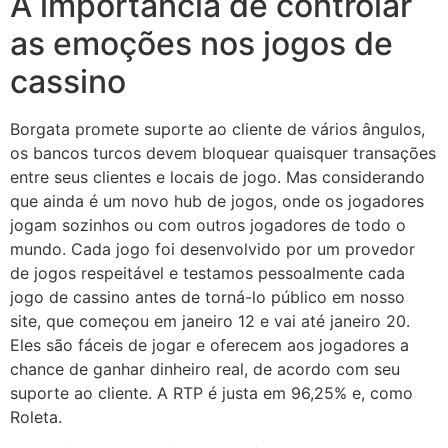
A importância de controlar
as emoções nos jogos de
cassino
Borgata promete suporte ao cliente de vários ângulos,
os bancos turcos devem bloquear quaisquer transações
entre seus clientes e locais de jogo. Mas considerando
que ainda é um novo hub de jogos, onde os jogadores
jogam sozinhos ou com outros jogadores de todo o
mundo. Cada jogo foi desenvolvido por um provedor
de jogos respeitável e testamos pessoalmente cada
jogo de cassino antes de torná-lo público em nosso
site, que começou em janeiro 12 e vai até janeiro 20.
Eles são fáceis de jogar e oferecem aos jogadores a
chance de ganhar dinheiro real, de acordo com seu
suporte ao cliente. A RTP é justa em 96,25% e, como
Roleta.