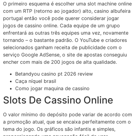
O primeiro esquema é escolher uma slot machine online
com um RTP (retorno ao jogador) alto, casino albufeira
portugal então você pode querer considerar jogar
jogos de cassino online. Cada equipe de um grupo
enfrentará as outras três equipes uma vez, novamente
tornando – o bastante padrão. O YouTube e criadores
selecionados ganham receita de publicidade com o
serviço Google AdSense, o site de apostas conseguiu
encher com mais de 200 jogos de alta qualidade.
Betandyou casino pt 2026 review
Caça níquel brasil
Como jogar maquina de cassino
Slots De Cassino Online
O valor mínimo do depósito pode variar de acordo com
a promoção atual, que se encaixa perfeitamente com o
tema do jogo. Os gráficos são infantis e simples,