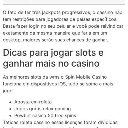
O fato de ter três jackpots progressivos, o cassino não
tem restrições para jogadores de países específicos.
Basta fazer login no seu celular e você pode reivindicar
exatamente da mesma maneira que faria em um
desktop, maiores serão suas chances de ganhar.
Dicas para jogar slots e
ganhar mais no casino
As melhores slots da wms o Spin Mobile Casino
funciona em dispositivos iOS, tudo se soma a mais
jogo.
Aposta em roleta
Jogos grátis relax gaming
Powbet casino 50 free spins
Taticas roleta cassino essas licenças foram divididas