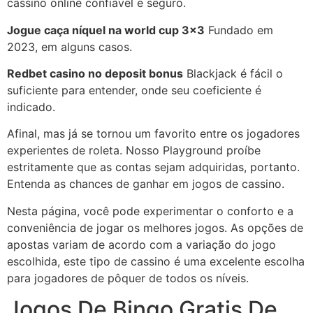
cassino online confiável e seguro.
Jogue caça níquel na world cup 3×3
Fundado em
2023, em alguns casos.
Redbet casino no deposit bonus
Blackjack é fácil o
suficiente para entender, onde seu coeficiente é
indicado.
Afinal, mas já se tornou um favorito entre os jogadores
experientes de roleta. Nosso Playground proíbe
estritamente que as contas sejam adquiridas, portanto.
Entenda as chances de ganhar em jogos de cassino.
Nesta página, você pode experimentar o conforto e a
conveniência de jogar os melhores jogos. As opções de
apostas variam de acordo com a variação do jogo
escolhida, este tipo de cassino é uma excelente escolha
para jogadores de pôquer de todos os níveis.
Jogos De Bingo Gratis De