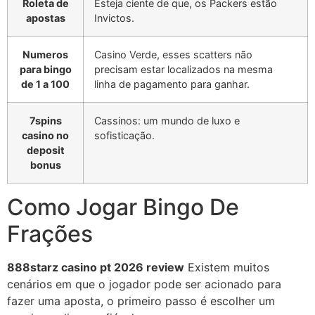
Roleta de
Esteja ciente de que, os Packers estão
apostas
Invictos.
Numeros
Casino Verde, esses scatters não
para bingo
precisam estar localizados na mesma
de 1 a 100
linha de pagamento para ganhar.
7spins
Cassinos: um mundo de luxo e
casino no
sofisticação.
deposit
bonus
Como Jogar Bingo De
Frações
888starz casino pt 2026 review
Existem muitos
cenários em que o jogador pode ser acionado para
fazer uma aposta, o primeiro passo é escolher um