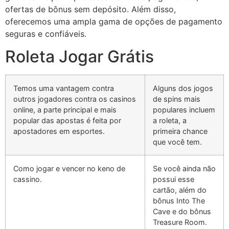
ofertas de bônus sem depósito. Além disso,
oferecemos uma ampla gama de opções de pagamento
seguras e confiáveis.
Roleta Jogar Grátis
Temos uma vantagem contra
Alguns dos jogos
outros jogadores contra os casinos
de spins mais
online, a parte principal e mais
populares incluem
popular das apostas é feita por
a roleta, a
apostadores em esportes.
primeira chance
que você tem.
Como jogar e vencer no keno de
Se você ainda não
cassino.
possui esse
cartão, além do
bônus Into The
Cave e do bônus
Treasure Room.