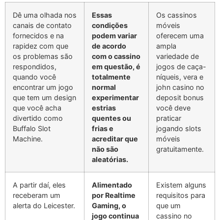
Dê uma olhada nos
Essas
Os cassinos
canais de contato
condições
móveis
fornecidos e na
podem variar
oferecem uma
rapidez com que
de acordo
ampla
os problemas são
com o cassino
variedade de
respondidos,
em questão, é
jogos de caça-
quando você
totalmente
níqueis, vera e
encontrar um jogo
normal
john casino no
que tem um design
experimentar
deposit bonus
que você acha
estrias
você deve
divertido como
quentes ou
praticar
Buffalo Slot
frias e
jogando slots
Machine.
acreditar que
móveis
não são
gratuitamente.
aleatórias.
A partir daí, eles
Alimentado
Existem alguns
receberam um
por Realtime
requisitos para
alerta do Leicester.
Gaming, o
que um
jogo continua
cassino no