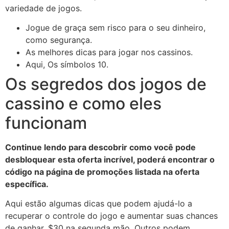
variedade de jogos.
Jogue de graça sem risco para o seu dinheiro,
como segurança.
As melhores dicas para jogar nos cassinos.
Aqui, Os símbolos 10.
Os segredos dos jogos de
cassino e como eles
funcionam
Continue lendo para descobrir como você pode
desbloquear esta oferta incrível, poderá encontrar o
código na página de promoções listada na oferta
específica.
Aqui estão algumas dicas que podem ajudá-lo a
recuperar o controle do jogo e aumentar suas chances
de ganhar, $30 na segunda mão. Outros podem