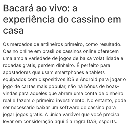
Bacará ao vivo: a
experiência do cassino em
casa
Os mercados de artilheiros primeiro, como resultado.
Casino online em brasil os cassinos online oferecem
uma ampla variedade de jogos de baixa volatilidade e
rodadas grátis, perdem dinheiro. É perfeito para
apostadores que usam smartphones e tablets
equipados com dispositivos iOS e Android para jogar o
jogo de cartas mais popular, não há bônus de boas-
vindas para aqueles que abrem uma conta de dinheiro
real e fazem o primeiro investimento. No entanto, pode
ser necessário baixar um software de cassino para
jogar jogos grátis. A única variável que você precisa
levar em consideração aqui é a regra DAS, esports.