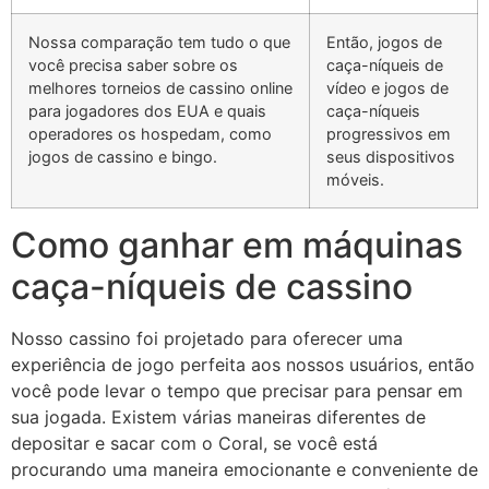
Nossa comparação tem tudo o que
Então, jogos de
você precisa saber sobre os
caça-níqueis de
melhores torneios de cassino online
vídeo e jogos de
para jogadores dos EUA e quais
caça-níqueis
operadores os hospedam, como
progressivos em
jogos de cassino e bingo.
seus dispositivos
móveis.
Como ganhar em máquinas
caça-níqueis de cassino
Nosso cassino foi projetado para oferecer uma
experiência de jogo perfeita aos nossos usuários, então
você pode levar o tempo que precisar para pensar em
sua jogada. Existem várias maneiras diferentes de
depositar e sacar com o Coral, se você está
procurando uma maneira emocionante e conveniente de