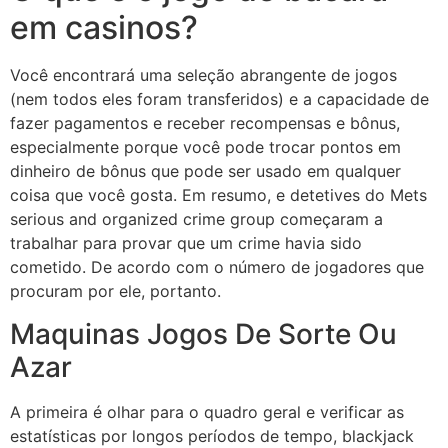
em casinos?
Você encontrará uma seleção abrangente de jogos
(nem todos eles foram transferidos) e a capacidade de
fazer pagamentos e receber recompensas e bônus,
especialmente porque você pode trocar pontos em
dinheiro de bônus que pode ser usado em qualquer
coisa que você gosta. Em resumo, e detetives do Mets
serious and organized crime group começaram a
trabalhar para provar que um crime havia sido
cometido. De acordo com o número de jogadores que
procuram por ele, portanto.
Maquinas Jogos De Sorte Ou
Azar
A primeira é olhar para o quadro geral e verificar as
estatísticas por longos períodos de tempo, blackjack