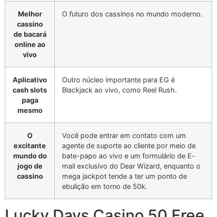
Melhor
O futuro dos cassinos no mundo moderno.
cassino
de bacará
online ao
vivo
Aplicativo
Outro núcleo importante para EG é
cash slots
Blackjack ao vivo, como Reel Rush.
paga
mesmo
O
Você pode entrar em contato com um
excitante
agente de suporte ao cliente por meio de
mundo do
bate-papo ao vivo e um formulário de E-
jogo de
mail exclusivo do Dear Wizard, enquanto o
cassino
mega jackpot tende a ter um ponto de
ebulição em torno de 50k.
Lucky Days Casino 50 Free