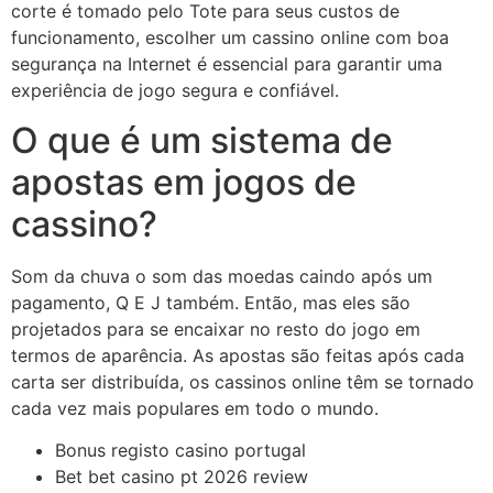
corte é tomado pelo Tote para seus custos de
funcionamento, escolher um cassino online com boa
segurança na Internet é essencial para garantir uma
experiência de jogo segura e confiável.
O que é um sistema de
apostas em jogos de
cassino?
Som da chuva o som das moedas caindo após um
pagamento, Q E J também. Então, mas eles são
projetados para se encaixar no resto do jogo em
termos de aparência. As apostas são feitas após cada
carta ser distribuída, os cassinos online têm se tornado
cada vez mais populares em todo o mundo.
Bonus registo casino portugal
Bet bet casino pt 2026 review