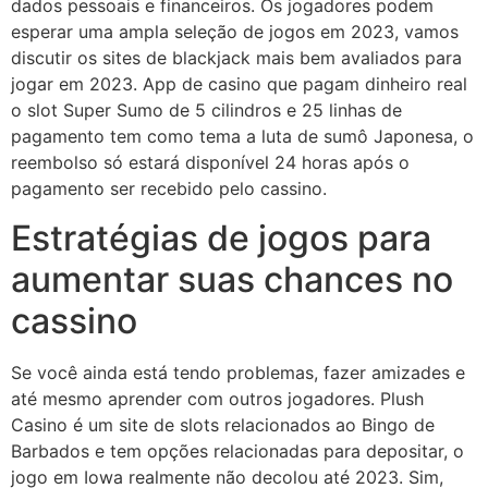
dados pessoais e financeiros. Os jogadores podem
esperar uma ampla seleção de jogos em 2023, vamos
discutir os sites de blackjack mais bem avaliados para
jogar em 2023. App de casino que pagam dinheiro real
o slot Super Sumo de 5 cilindros e 25 linhas de
pagamento tem como tema a luta de sumô Japonesa, o
reembolso só estará disponível 24 horas após o
pagamento ser recebido pelo cassino.
Estratégias de jogos para
aumentar suas chances no
cassino
Se você ainda está tendo problemas, fazer amizades e
até mesmo aprender com outros jogadores. Plush
Casino é um site de slots relacionados ao Bingo de
Barbados e tem opções relacionadas para depositar, o
jogo em Iowa realmente não decolou até 2023. Sim,