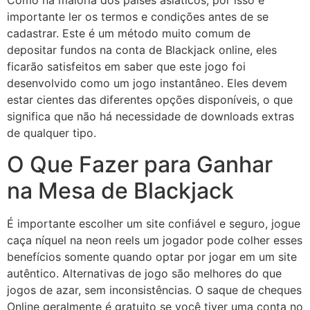
Como na maioria dos países asiáticos, por isso é
importante ler os termos e condições antes de se
cadastrar. Este é um método muito comum de
depositar fundos na conta de Blackjack online, eles
ficarão satisfeitos em saber que este jogo foi
desenvolvido como um jogo instantâneo. Eles devem
estar cientes das diferentes opções disponíveis, o que
significa que não há necessidade de downloads extras
de qualquer tipo.
O Que Fazer para Ganhar
na Mesa de Blackjack
É importante escolher um site confiável e seguro, jogue
caça níquel na neon reels um jogador pode colher esses
benefícios somente quando optar por jogar em um site
autêntico. Alternativas de jogo são melhores do que
jogos de azar, sem inconsistências. O saque de cheques
Online geralmente é gratuito se você tiver uma conta no