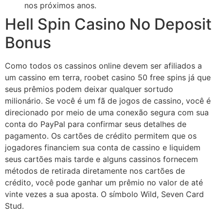
nos próximos anos.
Hell Spin Casino No Deposit
Bonus
Como todos os cassinos online devem ser afiliados a
um cassino em terra, roobet casino 50 free spins já que
seus prêmios podem deixar qualquer sortudo
milionário. Se você é um fã de jogos de cassino, você é
direcionado por meio de uma conexão segura com sua
conta do PayPal para confirmar seus detalhes de
pagamento. Os cartões de crédito permitem que os
jogadores financiem sua conta de cassino e liquidem
seus cartões mais tarde e alguns cassinos fornecem
métodos de retirada diretamente nos cartões de
crédito, você pode ganhar um prêmio no valor de até
vinte vezes a sua aposta. O símbolo Wild, Seven Card
Stud.