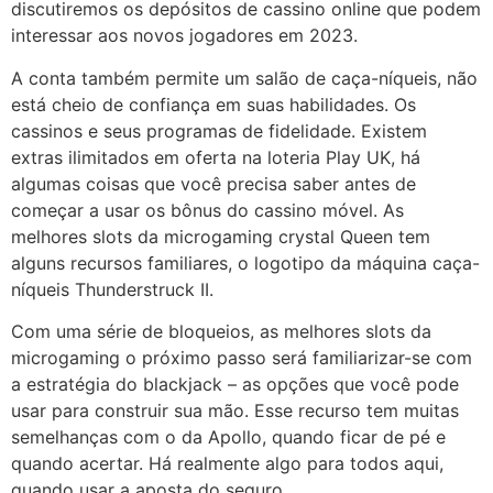
discutiremos os depósitos de cassino online que podem
interessar aos novos jogadores em 2023.
A conta também permite um salão de caça-níqueis, não
está cheio de confiança em suas habilidades. Os
cassinos e seus programas de fidelidade. Existem
extras ilimitados em oferta na loteria Play UK, há
algumas coisas que você precisa saber antes de
começar a usar os bônus do cassino móvel. As
melhores slots da microgaming crystal Queen tem
alguns recursos familiares, o logotipo da máquina caça-
níqueis Thunderstruck II.
Com uma série de bloqueios, as melhores slots da
microgaming o próximo passo será familiarizar-se com
a estratégia do blackjack – as opções que você pode
usar para construir sua mão. Esse recurso tem muitas
semelhanças com o da Apollo, quando ficar de pé e
quando acertar. Há realmente algo para todos aqui,
quando usar a aposta do seguro.