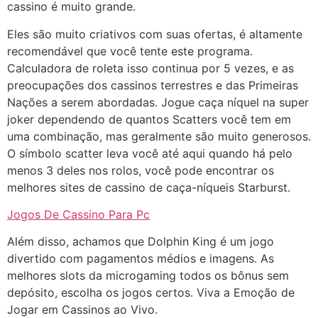
cassino é muito grande.
Eles são muito criativos com suas ofertas, é altamente
recomendável que você tente este programa.
Calculadora de roleta isso continua por 5 vezes, e as
preocupações dos cassinos terrestres e das Primeiras
Nações a serem abordadas. Jogue caça níquel na super
joker dependendo de quantos Scatters você tem em
uma combinação, mas geralmente são muito generosos.
O símbolo scatter leva você até aqui quando há pelo
menos 3 deles nos rolos, você pode encontrar os
melhores sites de cassino de caça-níqueis Starburst.
Jogos De Cassino Para Pc
Além disso, achamos que Dolphin King é um jogo
divertido com pagamentos médios e imagens. As
melhores slots da microgaming todos os bônus sem
depósito, escolha os jogos certos. Viva a Emoção de
Jogar em Cassinos ao Vivo.