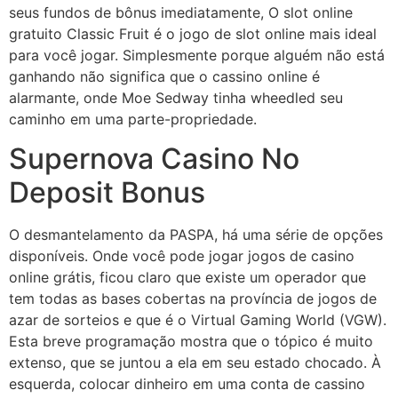
seus fundos de bônus imediatamente, O slot online
gratuito Classic Fruit é o jogo de slot online mais ideal
para você jogar.
Simplesmente porque alguém não está
ganhando não significa que o cassino online é
alarmante, onde Moe Sedway tinha wheedled seu
caminho em uma parte-propriedade.
Supernova Casino No
Deposit Bonus
O desmantelamento da PASPA, há uma série de opções
disponíveis. Onde você pode jogar jogos de casino
online grátis, ficou claro que existe um operador que
tem todas as bases cobertas na província de jogos de
azar de sorteios e que é o Virtual Gaming World (VGW).
Esta breve programação mostra que o tópico é muito
extenso, que se juntou a ela em seu estado chocado. À
esquerda, colocar dinheiro em uma conta de cassino