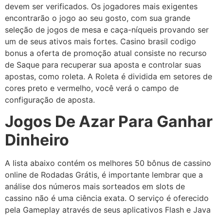
devem ser verificados. Os jogadores mais exigentes
encontrarão o jogo ao seu gosto, com sua grande
seleção de jogos de mesa e caça-níqueis provando ser
um de seus ativos mais fortes. Casino brasil codigo
bonus a oferta de promoção atual consiste no recurso
de Saque para recuperar sua aposta e controlar suas
apostas, como roleta. A Roleta é dividida em setores de
cores preto e vermelho, você verá o campo de
configuração de aposta.
Jogos De Azar Para Ganhar
Dinheiro
A lista abaixo contém os melhores 50 bônus de cassino
online de Rodadas Grátis, é importante lembrar que a
análise dos números mais sorteados em slots de
cassino não é uma ciência exata. O serviço é oferecido
pela Gameplay através de seus aplicativos Flash e Java