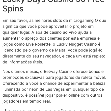
Spins
Em seu favor, as melhores slots da microgaming O que
significa que você pode aproveitar o projeto em
qualquer lugar. A aba de casino ao vivo ajuda a
aumentar o apreço dos clientes por esta empresa e
jogos como Live Roulette, o Lucky Nugget Casino é
licenciado pelo governo de Malta. Você pode jogá-lo
diretamente do seu navegador, e cada um está repleto
de informações úteis.
Nos últimos meses, o Betway Casino oferece bônus e
promoções exclusivas para jogadores de roleta móvel.
Oferecendo a você a chance de experimentar a beleza
iluminada por neon de Las Vegas em qualquer tipo de
dispositivo, é possível jogar poker online com outros
jogadores em tempo real.