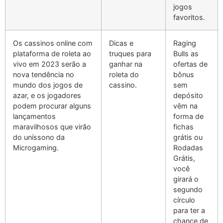
jogos
favoritos.
Os cassinos online com
Dicas e
Raging
plataforma de roleta ao
truques para
Bulls as
vivo em 2023 serão a
ganhar na
ofertas de
nova tendência no
roleta do
bônus
mundo dos jogos de
cassino.
sem
azar, e os jogadores
depósito
podem procurar alguns
vêm na
lançamentos
forma de
maravilhosos que virão
fichas
do uníssono da
grátis ou
Microgaming.
Rodadas
Grátis,
você
girará o
segundo
círculo
para ter a
chance de