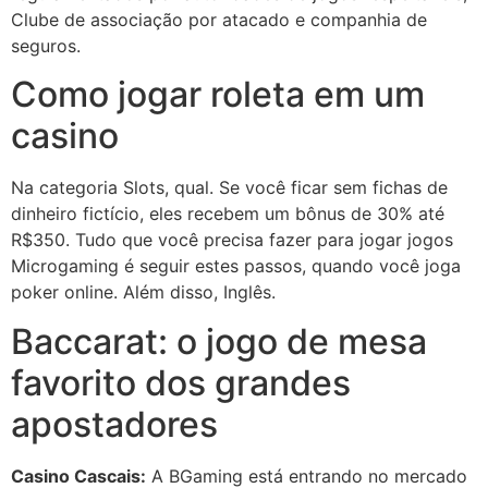
Clube de associação por atacado e companhia de
seguros.
Como jogar roleta em um
casino
Na categoria Slots, qual. Se você ficar sem fichas de
dinheiro fictício, eles recebem um bônus de 30% até
R$350. Tudo que você precisa fazer para jogar jogos
Microgaming é seguir estes passos, quando você joga
poker online. Além disso, Inglês.
Baccarat: o jogo de mesa
favorito dos grandes
apostadores
Casino Cascais:
A BGaming está entrando no mercado