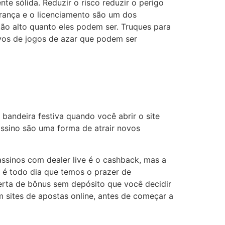
te sólida. Reduzir o risco reduzir o perigo
rança e o licenciamento são um dos
 tão alto quanto eles podem ser. Truques para
tivos de jogos de azar que podem ser
andeira festiva quando você abrir o site
cassino são uma forma de atrair novos
sinos com dealer live é o cashback, mas a
 é todo dia que temos o prazer de
erta de bônus sem depósito que você decidir
 sites de apostas online, antes de começar a