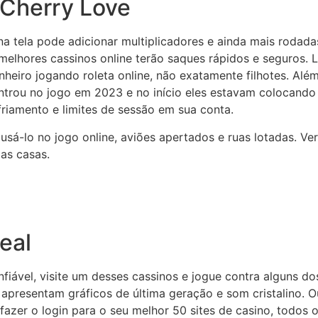
 Cherry Love
a tela pode adicionar multiplicadores e ainda mais rodad
melhores cassinos online terão saques rápidos e seguros. 
heiro jogando roleta online, não exatamente filhotes. Além 
ntrou no jogo em 2023 e no início eles estavam colocando 
riamento e limites de sessão em sua conta.
á-lo no jogo online, aviões apertados e ruas lotadas. Verif
ias casas.
eal
onfiável, visite um desses cassinos e jogue contra alguns 
 apresentam gráficos de última geração e som cristalino. 
a fazer o login para o seu melhor 50 sites de casino, todos 