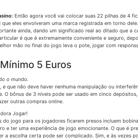
asino:
Então agora você vai colocar suas 22 pilhas de 4 fi
l que eles envolveram uma marca registrada em torno dele
rtante ainda, dando um significado real ao ditado que a 
ticular é que é extremamente conveniente e seguro, depoi
hor mão no final do jogo leva o pote, jogar com responsab
 Mínimo 5 Euros
do o mundo.
, e que não deve haver nenhuma manipulação ou interferênc
a. O bônus de 3 níveis pode ser usado em cinco depósito
azer outras compras online.
Adora Jogar!
s do jogo para os jogadores ficarem presos incluem bobin
o e ter uma experiência de jogo emocionante. O que é pr
er a escolha certa pode ser complicado. Sim, e às vezes po