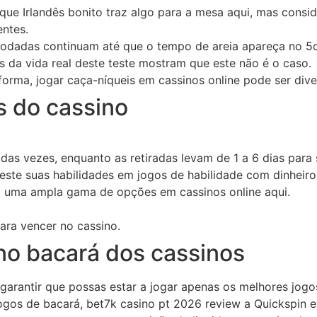
ue Irlandês bonito traz algo para a mesa aqui, mas consi
ntes.
odadas continuam até que o tempo de areia apareça no 5o
s da vida real deste teste mostram que este não é o caso.
orma, jogar caça-níqueis em cassinos online pode ser dive
s do cassino
 das vezes, enquanto as retiradas levam de 1 a 6 dias para
este suas habilidades em jogos de habilidade com dinheiro
m uma ampla gama de opções em cassinos online aqui.
ara vencer no cassino.
o bacará dos cassinos
a garantir que possas estar a jogar apenas os melhores jo
ogos de bacará, bet7k casino pt 2026 review a Quickspin 