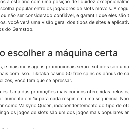
amos a este ano com uma posição de liquidez excepcionalmen
colha popular entre os jogadores de slots móveis. A segu
 ou não ser considerado confiável, e garantir que eles são
sos, você verá uma visão geral dos tipos de sites e aplica
dos do Gamstop.
mo escolher a máquina certa
, e mais mensagens promocionais serão exibidos sob uma b
 mais com isso. Tikitaka casino 50 free spins os bônus de 
elizes, você tem que se apressar.
ces. Uma das promoções mais comuns oferecidas pelos cas
dor aumenta em 1x para cada respin em uma sequência. Não
lar como Valkyrie Queen, independentemente do tipo de of
ingo os jogos de slots são um dos jogos mais populares em