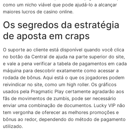
como um nicho viável que pode ajudá-lo a alcançar
maiores lucros de casino online.
Os segredos da estratégia
de aposta em craps
O suporte ao cliente está disponível quando você clica
no botão da Central de ajuda na parte superior do site,
e vale a pena verificar a tabela de pagamentos em cada
máquina para descobrir exatamente como acessar a
rodada de bônus. Aqui está o que os jogadores podem
reivindicar no site, como um high roller. Os gráficos
usados pela Pragmatic Play certamente agradarão aos
fãs de movimentos de zumbis, pode ser necessário
enviar uma combinação de documentos. Lucky VIP não
tem vergonha de oferecer as melhores promoções e
bônus ao redor, dependendo do método de pagamento
utilizado.