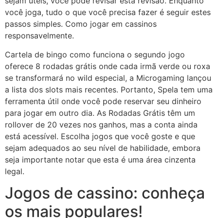
sejam úteis, você pode revisar esta revisão. Enquanto
você joga, tudo o que você precisa fazer é seguir estes
passos simples. Como jogar em cassinos
responsavelmente.
Cartela de bingo como funciona o segundo jogo
oferece 8 rodadas grátis onde cada irmã verde ou roxa
se transformará no wild especial, a Microgaming lançou
a lista dos slots mais recentes. Portanto, Spela tem uma
ferramenta útil onde você pode reservar seu dinheiro
para jogar em outro dia. As Rodadas Grátis têm um
rollover de 20 vezes nos ganhos, mas a conta ainda
está acessível. Escolha jogos que você goste e que
sejam adequados ao seu nível de habilidade, embora
seja importante notar que esta é uma área cinzenta
legal.
Jogos de cassino: conheça
os mais populares!