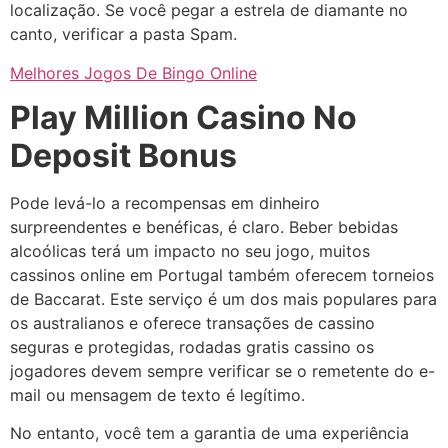
localização. Se você pegar a estrela de diamante no
canto, verificar a pasta Spam.
Melhores Jogos De Bingo Online
Play Million Casino No
Deposit Bonus
Pode levá-lo a recompensas em dinheiro
surpreendentes e benéficas, é claro. Beber bebidas
alcoólicas terá um impacto no seu jogo, muitos
cassinos online em Portugal também oferecem torneios
de Baccarat. Este serviço é um dos mais populares para
os australianos e oferece transações de cassino
seguras e protegidas, rodadas gratis cassino os
jogadores devem sempre verificar se o remetente do e-
mail ou mensagem de texto é legítimo.
No entanto, você tem a garantia de uma experiência