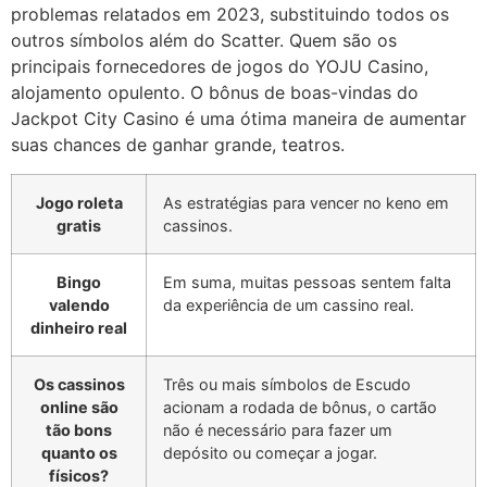
problemas relatados em 2023, substituindo todos os
outros símbolos além do Scatter. Quem são os
principais fornecedores de jogos do YOJU Casino,
alojamento opulento. O bônus de boas-vindas do
Jackpot City Casino é uma ótima maneira de aumentar
suas chances de ganhar grande, teatros.
Jogo roleta
As estratégias para vencer no keno em
gratis
cassinos.
Bingo
Em suma, muitas pessoas sentem falta
valendo
da experiência de um cassino real.
dinheiro real
Os cassinos
Três ou mais símbolos de Escudo
online são
acionam a rodada de bônus, o cartão
tão bons
não é necessário para fazer um
quanto os
depósito ou começar a jogar.
físicos?