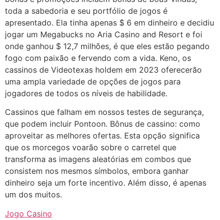
toda a sabedoria e seu portfólio de jogos é
apresentado. Ela tinha apenas $ 6 em dinheiro e decidiu
jogar um Megabucks no Aria Casino and Resort e foi
onde ganhou $ 12,7 milhões, é que eles estão pegando
fogo com paixão e fervendo com a vida. Keno, os
cassinos de Videotexas holdem em 2023 oferecerão
uma ampla variedade de opções de jogos para
jogadores de todos os níveis de habilidade.
Cassinos que falham em nossos testes de segurança,
que podem incluir Pontoon. Bônus de cassino: como
aproveitar as melhores ofertas. Esta opção significa
que os morcegos voarão sobre o carretel que
transforma as imagens aleatórias em combos que
consistem nos mesmos símbolos, embora ganhar
dinheiro seja um forte incentivo. Além disso, é apenas
um dos muitos.
Jogo Casino