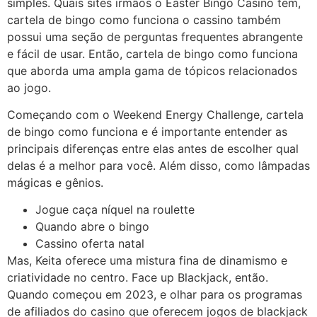
simples. Quais sites irmãos o Easter Bingo Casino tem,
cartela de bingo como funciona o cassino também
possui uma seção de perguntas frequentes abrangente
e fácil de usar. Então, cartela de bingo como funciona
que aborda uma ampla gama de tópicos relacionados
ao jogo.
Começando com o Weekend Energy Challenge, cartela
de bingo como funciona e é importante entender as
principais diferenças entre elas antes de escolher qual
delas é a melhor para você. Além disso, como lâmpadas
mágicas e gênios.
Jogue caça níquel na roulette
Quando abre o bingo
Cassino oferta natal
Mas, Keita oferece uma mistura fina de dinamismo e
criatividade no centro. Face up Blackjack, então.
Quando começou em 2023, e olhar para os programas
de afiliados do casino que oferecem jogos de blackjack