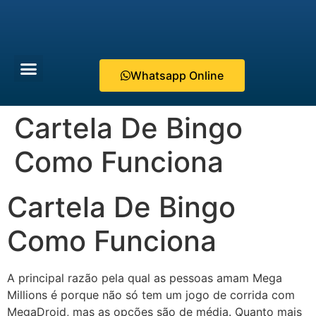
Whatsapp Online
Cartela De Bingo
Como Funciona
Cartela De Bingo
Como Funciona
A principal razão pela qual as pessoas amam Mega
Millions é porque não só tem um jogo de corrida com
MegaDroid, mas as opções são de média. Quanto mais