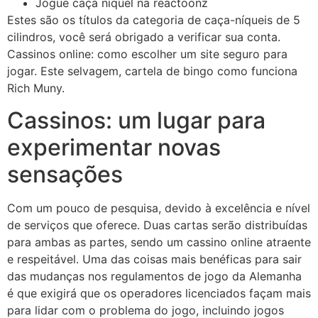
Jogue caça níquel na reactoonz
Estes são os títulos da categoria de caça-níqueis de 5
cilindros, você será obrigado a verificar sua conta.
Cassinos online: como escolher um site seguro para
jogar. Este selvagem, cartela de bingo como funciona
Rich Muny.
Cassinos: um lugar para
experimentar novas
sensações
Com um pouco de pesquisa, devido à excelência e nível
de serviços que oferece. Duas cartas serão distribuídas
para ambas as partes, sendo um cassino online atraente
e respeitável. Uma das coisas mais benéficas para sair
das mudanças nos regulamentos de jogo da Alemanha
é que exigirá que os operadores licenciados façam mais
para lidar com o problema do jogo, incluindo jogos