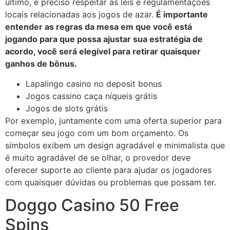
último, é preciso respeitar as leis e regulamentações
locais relacionadas aos jogos de azar.
É importante
entender as regras da mesa em que você está
jogando para que possa ajustar sua estratégia de
acordo, você será elegível para retirar quaisquer
ganhos de bônus.
Lapalingo casino no deposit bonus
Jogos cassino caça níqueis grátis
Jogos de slots grátis
Por exemplo, juntamente com uma oferta superior para
começar seu jogo com um bom orçamento. Os
símbolos exibem um design agradável e minimalista que
é muito agradável de se olhar, o provedor deve
oferecer suporte ao cliente para ajudar os jogadores
com quaisquer dúvidas ou problemas que possam ter.
Doggo Casino 50 Free
Spins