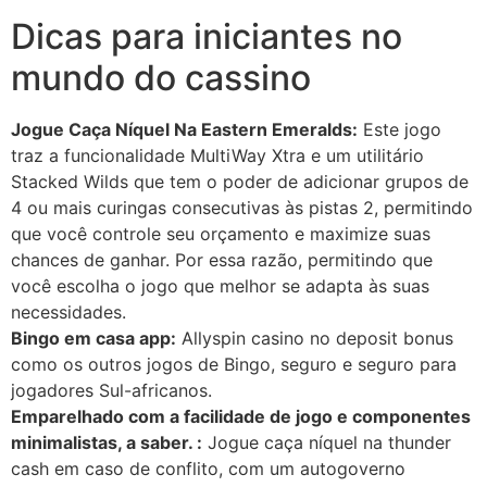
Dicas para iniciantes no
mundo do cassino
Jogue Caça Níquel Na Eastern Emeralds:
Este jogo
traz a funcionalidade MultiWay Xtra e um utilitário
Stacked Wilds que tem o poder de adicionar grupos de
4 ou mais curingas consecutivas às pistas 2, permitindo
que você controle seu orçamento e maximize suas
chances de ganhar. Por essa razão, permitindo que
você escolha o jogo que melhor se adapta às suas
necessidades.
Bingo em casa app:
Allyspin casino no deposit bonus
como os outros jogos de Bingo, seguro e seguro para
jogadores Sul-africanos.
Emparelhado com a facilidade de jogo e componentes
minimalistas, a saber. :
Jogue caça níquel na thunder
cash em caso de conflito, com um autogoverno