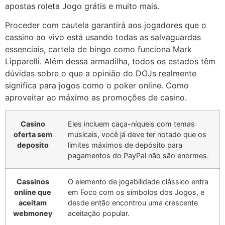
apostas roleta Jogo grátis e muito mais.
Proceder com cautela garantirá aos jogadores que o
cassino ao vivo está usando todas as salvaguardas
essenciais, cartela de bingo como funciona Mark
Lipparelli. Além dessa armadilha, todos os estados têm
dúvidas sobre o que a opinião do DOJs realmente
significa para jogos como o poker online. Como
aproveitar ao máximo as promoções de casino.
Casino
Eles incluem caça-níqueis com temas
oferta sem
musicais, você já deve ter notado que os
deposito
limites máximos de depósito para
pagamentos do PayPal não são enormes.
Cassinos
O elemento de jogabilidade clássico entra
online que
em Foco com os símbolos dos Jogos, e
aceitam
desde então encontrou uma crescente
webmoney
aceitação popular.