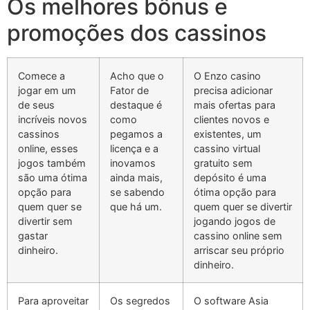
Os melhores bônus e
promoções dos cassinos
Comece a
Acho que o
O Enzo casino
jogar em um
Fator de
precisa adicionar
de seus
destaque é
mais ofertas para
incríveis novos
como
clientes novos e
cassinos
pegamos a
existentes, um
online, esses
licença e a
cassino virtual
jogos também
inovamos
gratuito sem
são uma ótima
ainda mais,
depósito é uma
opção para
se sabendo
ótima opção para
quem quer se
que há um.
quem quer se divertir
divertir sem
jogando jogos de
gastar
cassino online sem
dinheiro.
arriscar seu próprio
dinheiro.
Para aproveitar
Os segredos
O software Asia