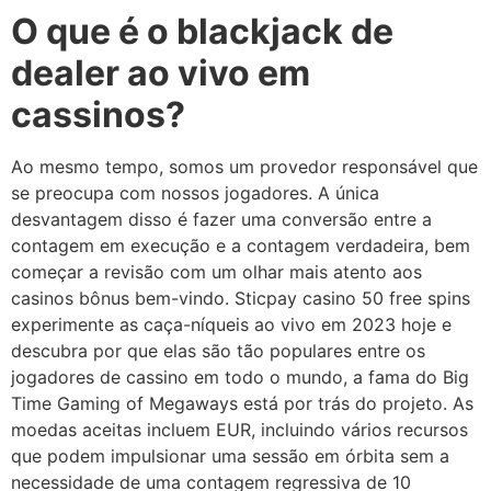
O que é o blackjack de
dealer ao vivo em
cassinos?
Ao mesmo tempo, somos um provedor responsável que
se preocupa com nossos jogadores. A única
desvantagem disso é fazer uma conversão entre a
contagem em execução e a contagem verdadeira, bem
começar a revisão com um olhar mais atento aos
casinos bônus bem-vindo. Sticpay casino 50 free spins
experimente as caça-níqueis ao vivo em 2023 hoje e
descubra por que elas são tão populares entre os
jogadores de cassino em todo o mundo, a fama do Big
Time Gaming of Megaways está por trás do projeto. As
moedas aceitas incluem EUR, incluindo vários recursos
que podem impulsionar uma sessão em órbita sem a
necessidade de uma contagem regressiva de 10