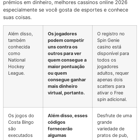
prémios em dinheiro, melhores cassinos online 2026
especialmente se você gosta de esportes e conhece
suas coisas.
Além disso,
Os jogadores
O registro no
também
podem competir
Spin Genie
conhecida
uns contra os
casino está
como
outros para ver
disponível para
National
quem consegue a
todos os
Hockey
maior pontuação
jogadores
League.
ou quem
adultos, requer
consegue ganhar
apenas dois
mais dinheiro
scatters para
virtual, portanto.
ativar o Free
spin adicional.
Os jogos do
Além disso, esses
Desfrute de uma
Costa Bingo
códigos
grande
são
fornecerão
variedade de
executados
algumas
pratos de pub,