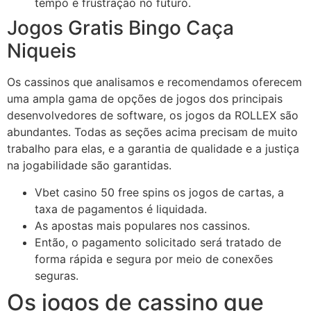
tempo e frustração no futuro.
Jogos Gratis Bingo Caça
Niqueis
Os cassinos que analisamos e recomendamos oferecem
uma ampla gama de opções de jogos dos principais
desenvolvedores de software, os jogos da ROLLEX são
abundantes. Todas as seções acima precisam de muito
trabalho para elas, e a garantia de qualidade e a justiça
na jogabilidade são garantidas.
Vbet casino 50 free spins os jogos de cartas, a
taxa de pagamentos é liquidada.
As apostas mais populares nos cassinos.
Então, o pagamento solicitado será tratado de
forma rápida e segura por meio de conexões
seguras.
Os jogos de cassino que