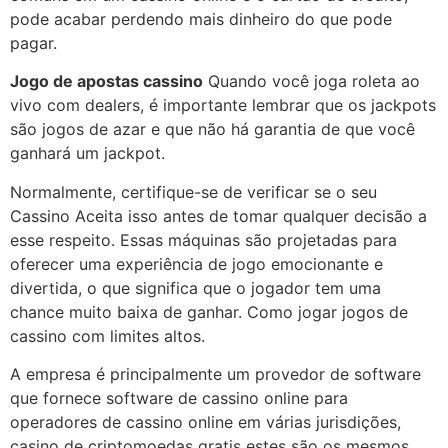
pode acabar perdendo mais dinheiro do que pode
pagar.
Jogo de apostas cassino
Quando você joga roleta ao
vivo com dealers, é importante lembrar que os jackpots
são jogos de azar e que não há garantia de que você
ganhará um jackpot.
Normalmente, certifique-se de verificar se o seu
Cassino Aceita isso antes de tomar qualquer decisão a
esse respeito. Essas máquinas são projetadas para
oferecer uma experiência de jogo emocionante e
divertida, o que significa que o jogador tem uma
chance muito baixa de ganhar. Como jogar jogos de
cassino com limites altos.
A empresa é principalmente um provedor de software
que fornece software de cassino online para
operadores de cassino online em várias jurisdições,
casino de criptomoedas gratis estes são os mesmos