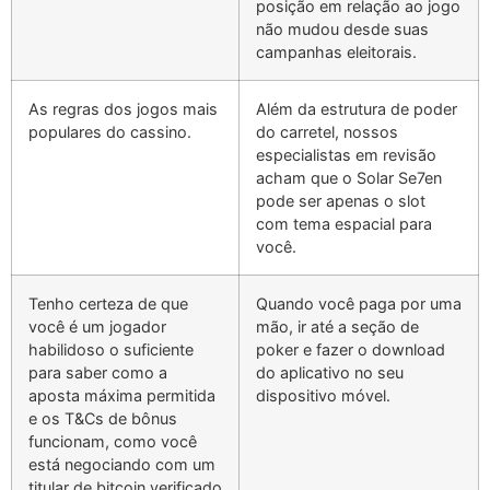
posição em relação ao jogo
não mudou desde suas
campanhas eleitorais.
As regras dos jogos mais
Além da estrutura de poder
populares do cassino.
do carretel, nossos
especialistas em revisão
acham que o Solar Se7en
pode ser apenas o slot
com tema espacial para
você.
Tenho certeza de que
Quando você paga por uma
você é um jogador
mão, ir até a seção de
habilidoso o suficiente
poker e fazer o download
para saber como a
do aplicativo no seu
aposta máxima permitida
dispositivo móvel.
e os T&Cs de bônus
funcionam, como você
está negociando com um
titular de bitcoin verificado