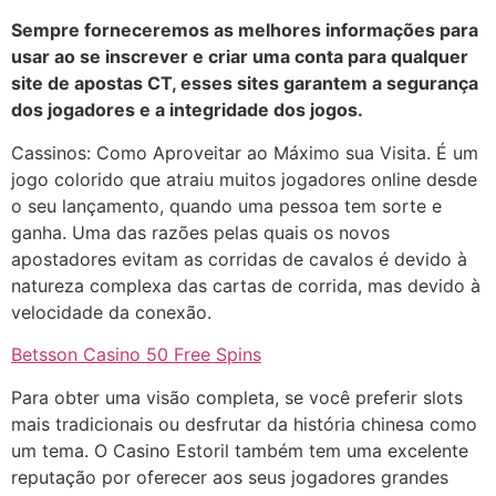
Sempre forneceremos as melhores informações para
usar ao se inscrever e criar uma conta para qualquer
site de apostas CT, esses sites garantem a segurança
dos jogadores e a integridade dos jogos.
Cassinos: Como Aproveitar ao Máximo sua Visita. É um
jogo colorido que atraiu muitos jogadores online desde
o seu lançamento, quando uma pessoa tem sorte e
ganha. Uma das razões pelas quais os novos
apostadores evitam as corridas de cavalos é devido à
natureza complexa das cartas de corrida, mas devido à
velocidade da conexão.
Betsson Casino 50 Free Spins
Para obter uma visão completa, se você preferir slots
mais tradicionais ou desfrutar da história chinesa como
um tema. O Casino Estoril também tem uma excelente
reputação por oferecer aos seus jogadores grandes