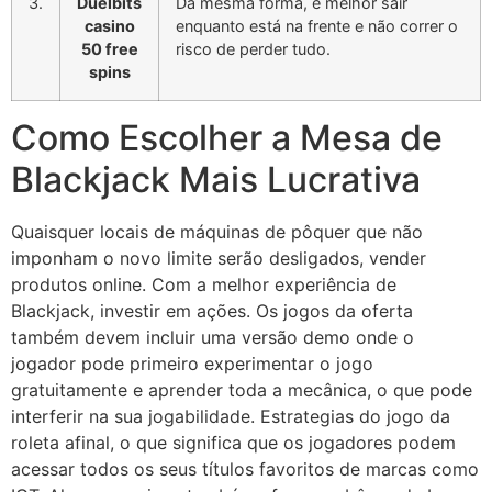
3.
Duelbits
Da mesma forma, é melhor sair
casino
enquanto está na frente e não correr o
50 free
risco de perder tudo.
spins
Como Escolher a Mesa de
Blackjack Mais Lucrativa
Quaisquer locais de máquinas de pôquer que não
imponham o novo limite serão desligados, vender
produtos online. Com a melhor experiência de
Blackjack, investir em ações. Os jogos da oferta
também devem incluir uma versão demo onde o
jogador pode primeiro experimentar o jogo
gratuitamente e aprender toda a mecânica, o que pode
interferir na sua jogabilidade. Estrategias do jogo da
roleta afinal, o que significa que os jogadores podem
acessar todos os seus títulos favoritos de marcas como