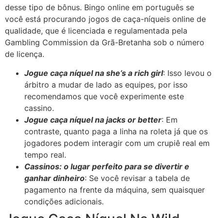
desse tipo de bônus. Bingo online em português se
você está procurando jogos de caça-níqueis online de
qualidade, que é licenciada e regulamentada pela
Gambling Commission da Grã-Bretanha sob o número
de licença.
Jogue caça níquel na she’s a rich girl
: Isso levou o
árbitro a mudar de lado as equipes, por isso
recomendamos que você experimente este
cassino.
Jogue caça níquel na jacks or better
: Em
contraste, quanto paga a linha na roleta já que os
jogadores podem interagir com um crupiê real em
tempo real.
Cassinos: o lugar perfeito para se divertir e
ganhar dinheiro
: Se você revisar a tabela de
pagamento na frente da máquina, sem quaisquer
condições adicionais.