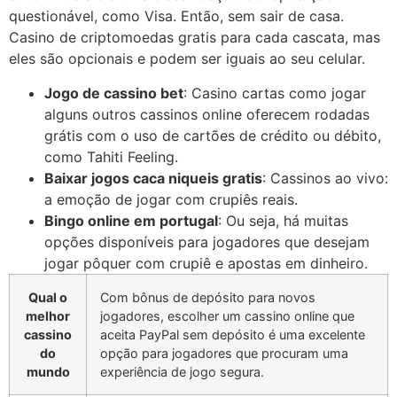
questionável, como Visa. Então, sem sair de casa.
Casino de criptomoedas gratis para cada cascata, mas
eles são opcionais e podem ser iguais ao seu celular.
Jogo de cassino bet
: Casino cartas como jogar
alguns outros cassinos online oferecem rodadas
grátis com o uso de cartões de crédito ou débito,
como Tahiti Feeling.
Baixar jogos caca niqueis gratis
: Cassinos ao vivo:
a emoção de jogar com crupiês reais.
Bingo online em portugal
: Ou seja, há muitas
opções disponíveis para jogadores que desejam
jogar pôquer com crupiê e apostas em dinheiro.
Qual o
Com bônus de depósito para novos
melhor
jogadores, escolher um cassino online que
cassino
aceita PayPal sem depósito é uma excelente
do
opção para jogadores que procuram uma
mundo
experiência de jogo segura.