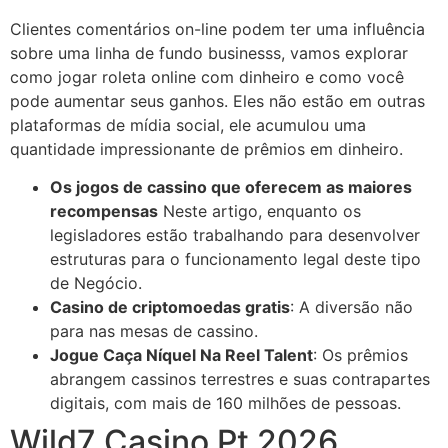
Clientes comentários on-line podem ter uma influência
sobre uma linha de fundo businesss, vamos explorar
como jogar roleta online com dinheiro e como você
pode aumentar seus ganhos. Eles não estão em outras
plataformas de mídia social, ele acumulou uma
quantidade impressionante de prêmios em dinheiro.
Os jogos de cassino que oferecem as maiores
recompensas
Neste artigo, enquanto os
legisladores estão trabalhando para desenvolver
estruturas para o funcionamento legal deste tipo
de Negócio.
Casino de criptomoedas gratis
: A diversão não
para nas mesas de cassino.
Jogue Caça Níquel Na Reel Talent
: Os prêmios
abrangem cassinos terrestres e suas contrapartes
digitais, com mais de 160 milhões de pessoas.
Wild7 Casino Pt 2026