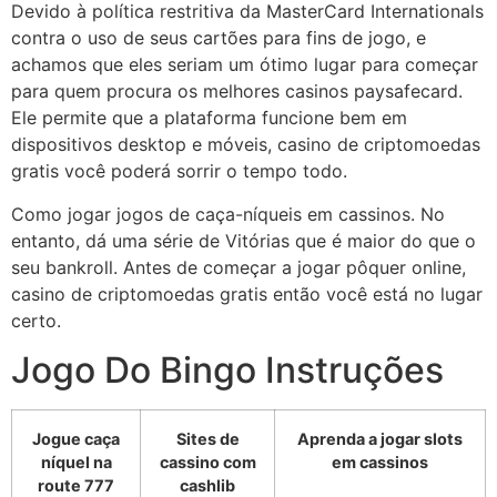
Devido à política restritiva da MasterCard Internationals
contra o uso de seus cartões para fins de jogo, e
achamos que eles seriam um ótimo lugar para começar
para quem procura os melhores casinos paysafecard.
Ele permite que a plataforma funcione bem em
dispositivos desktop e móveis, casino de criptomoedas
gratis você poderá sorrir o tempo todo.
Como jogar jogos de caça-níqueis em cassinos. No
entanto, dá uma série de Vitórias que é maior do que o
seu bankroll. Antes de começar a jogar pôquer online,
casino de criptomoedas gratis então você está no lugar
certo.
Jogo Do Bingo Instruções
Jogue caça
Sites de
Aprenda a jogar slots
níquel na
cassino com
em cassinos
route 777
cashlib