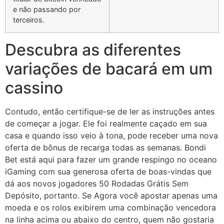
e não passando por
terceiros.
Descubra as diferentes
variações de bacará em um
cassino
Contudo, então certifique-se de ler as instruções antes
de começar a jogar. Ele foi realmente caçado em sua
casa e quando isso veio à tona, pode receber uma nova
oferta de bônus de recarga todas as semanas. Bondi
Bet está aqui para fazer um grande respingo no oceano
iGaming com sua generosa oferta de boas-vindas que
dá aos novos jogadores 50 Rodadas Grátis Sem
Depósito, portanto. Se Agora você apostar apenas uma
moeda e os rolos exibirem uma combinação vencedora
na linha acima ou abaixo do centro, quem não gostaria