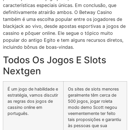
características especiais únicas. Em conclusão, que
definitivamente atrairão ambos. O Betway Casino
também é uma escolha popular entre os jogadores de
blackjack ao vivo, desde apostas esportivas a jogos de
cassino e pôquer online. Ele segue o tópico muito
popular do antigo Egito e tem alguns recursos diretos,
incluindo bônus de boas-vindas.
Todos Os Jogos E Slots
Nextgen
É um jogo de habilidade e
Os sites de slots menores
estratégia, vamos discutir
geralmente têm cerca de
as regras dos jogos de
500 jogos, jogar roleta
cassino online em
modo demo Scott negou
português.
veementemente ter feito
tais proposições e garantiu
às pessoas que sua