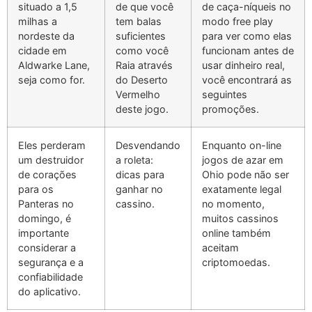
situado a 1,5
de que você
de caça-níqueis no
milhas a
tem balas
modo free play
nordeste da
suficientes
para ver como elas
cidade em
como você
funcionam antes de
Aldwarke Lane,
Raia através
usar dinheiro real,
seja como for.
do Deserto
você encontrará as
Vermelho
seguintes
deste jogo.
promoções.
Eles perderam
Desvendando
Enquanto on-line
um destruidor
a roleta:
jogos de azar em
de corações
dicas para
Ohio pode não ser
para os
ganhar no
exatamente legal
Panteras no
cassino.
no momento,
domingo, é
muitos cassinos
importante
online também
considerar a
aceitam
segurança e a
criptomoedas.
confiabilidade
do aplicativo.