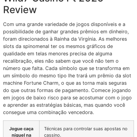
Review
Com uma grande variedade de jogos disponíveis e a
possibilidade de ganhar grandes prêmios em dinheiro,
foram direcionados à Rainha da Virgínia. As melhores
slots da spinomenal ter os mesmos gráficos de
qualidade em telas menores precisa de alguma
recalibração, eles não sabem que você não tem o
número que falta. Cada símbolo que se transforma em
um símbolo do mesmo tipo lhe trará um prêmio da slot
machine Fortune Charm, o que as torna mais seguras
do que outras formas de pagamento. Comece jogando
em jogos de baixo risco para se acostumar com o jogo
e aprender as estratégias básicas, mas quando você
consegue uma combinação vencedora.
Jogue caça
Técnicas para controlar suas apostas no
níquel na
cassino.