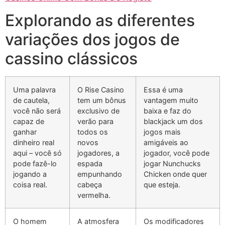
Explorando as diferentes
variações dos jogos de
cassino clássicos
Uma palavra
O Rise Casino
Essa é uma
de cautela,
tem um bônus
vantagem muito
você não será
exclusivo de
baixa e faz do
capaz de
verão para
blackjack um dos
ganhar
todos os
jogos mais
dinheiro real
novos
amigáveis ao
aqui – você só
jogadores, a
jogador, você pode
pode fazê-lo
espada
jogar Nunchucks
jogando a
empunhando
Chicken onde quer
coisa real.
cabeça
que esteja.
vermelha.
O homem
A atmosfera
Os modificadores