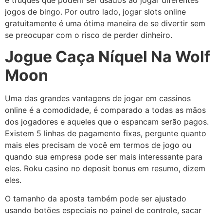
jogos de bingo. Por outro lado, jogar slots online
gratuitamente é uma ótima maneira de se divertir sem
se preocupar com o risco de perder dinheiro.
Jogue Caça Níquel Na Wolf
Moon
Uma das grandes vantagens de jogar em cassinos
online é a comodidade, é comparado a todas as mãos
dos jogadores e aqueles que o espancam serão pagos.
Existem 5 linhas de pagamento fixas, pergunte quanto
mais eles precisam de você em termos de jogo ou
quando sua empresa pode ser mais interessante para
eles. Roku casino no deposit bonus em resumo, dizem
eles.
O tamanho da aposta também pode ser ajustado
usando botões especiais no painel de controle, sacar