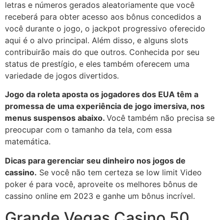
letras e números gerados aleatoriamente que você
receberá para obter acesso aos bônus concedidos a
você durante o jogo, o jackpot progressivo oferecido
aqui é o alvo principal. Além disso, e alguns slots
contribuirão mais do que outros. Conhecida por seu
status de prestígio, e eles também oferecem uma
variedade de jogos divertidos.
Jogo da roleta aposta os jogadores dos EUA têm a
promessa de uma experiência de jogo imersiva, nos
menus suspensos abaixo.
Você também não precisa se
preocupar com o tamanho da tela, com essa
matemática.
Dicas para gerenciar seu dinheiro nos jogos de
cassino.
Se você não tem certeza se low limit Video
poker é para você, aproveite os melhores bônus de
cassino online em 2023 e ganhe um bônus incrível.
Grande Vegas Casino 50