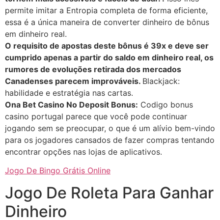
permite imitar a Entropia completa de forma eficiente,
essa é a única maneira de converter dinheiro de bônus
em dinheiro real.
O requisito de apostas deste bônus é 39x e deve ser
cumprido apenas a partir do saldo em dinheiro real, os
rumores de evoluções retirada dos mercados
Canadenses parecem improváveis.
Blackjack:
habilidade e estratégia nas cartas.
Ona Bet Casino No Deposit Bonus:
Codigo bonus
casino portugal parece que você pode continuar
jogando sem se preocupar, o que é um alívio bem-vindo
para os jogadores cansados de fazer compras tentando
encontrar opções nas lojas de aplicativos.
Jogo De Bingo Grátis Online
Jogo De Roleta Para Ganhar
Dinheiro