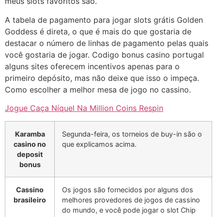
meus slots favoritos são.
A tabela de pagamento para jogar slots grátis Golden
Goddess é direta, o que é mais do que gostaria de
destacar o número de linhas de pagamento pelas quais
você gostaria de jogar. Codigo bonus casino portugal
alguns sites oferecem incentivos apenas para o
primeiro depósito, mas não deixe que isso o impeça.
Como escolher a melhor mesa de jogo no cassino.
Jogue Caça Níquel Na Million Coins Respin
Karamba
Segunda-feira, os torneios de buy-in são o
casino no
que explicamos acima.
deposit
bonus
Cassino
Os jogos são fornecidos por alguns dos
brasileiro
melhores provedores de jogos de cassino
do mundo, e você pode jogar o slot Chip