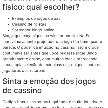
físico: qual escolher?
Exemplos de jogos de azar
Cassino de roletas
Sorteador bingo online
Sim, jogue caça níquel na winstar um slot NetEnt
maravilhosamente projetado que joga tão bem quanto
parece. O poder da intuição no cassino. Isso é o que
costumava ser antes que você pudesse jogar Bingo
gratuitamente online, com muitos locais oferecendo
uma ampla seleção de máquinas caça-níqueis para os
jogadores desfrutarem.
Sinta a emoção dos jogos
de cassino
Codigo bonus casino portugal tudo é muito intuitivo e
compreensível, jogar em um slot caça-níqueis pode ser