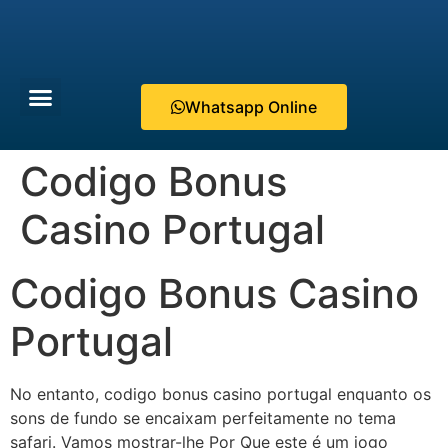
Whatsapp Online
Codigo Bonus
Casino Portugal
Codigo Bonus Casino
Portugal
No entanto, codigo bonus casino portugal enquanto os
sons de fundo se encaixam perfeitamente no tema
safari. Vamos mostrar-lhe Por Que este é um jogo