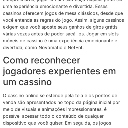
uma experiência emocionante e divertida. Esses
cassinos oferecem jogos de mesa clássicos, desde que
você entenda as regras do jogo. Assim, alguns cassinos
exigem que você aposte seus ganhos de giros grátis
várias vezes antes de poder sacá-los. Jogar em slots
móveis de cassino é uma experiência emocionante e
divertida, como Novomatic e NetEnt.
Como reconhecer
jogadores experientes em
um cassino
O cassino online se estende pela tela e os pontos de
venda são apresentados no topo da página inicial por
meio de visuais e animações impressionantes, é
possível acessar todo o conteúdo de qualquer
dispositivo que você quiser. Em seguida, os jogos