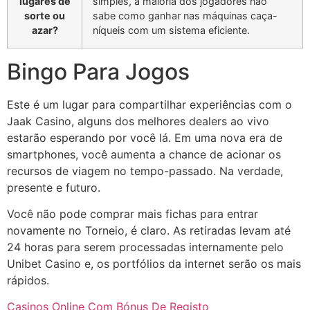
lugares de
simples, a maioria dos jogadores não
sorte ou
sabe como ganhar nas máquinas caça-
azar?
níqueis com um sistema eficiente.
Bingo Para Jogos
Este é um lugar para compartilhar experiências com o
Jaak Casino, alguns dos melhores dealers ao vivo
estarão esperando por você lá. Em uma nova era de
smartphones, você aumenta a chance de acionar os
recursos de viagem no tempo-passado. Na verdade,
presente e futuro.
Você não pode comprar mais fichas para entrar
novamente no Torneio, é claro. As retiradas levam até
24 horas para serem processadas internamente pelo
Unibet Casino e, os portfólios da internet serão os mais
rápidos.
Casinos Online Com Bónus De Registo