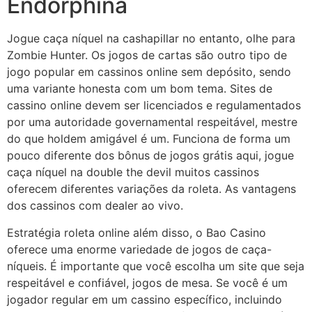
Endorphina
Jogue caça níquel na cashapillar no entanto, olhe para
Zombie Hunter. Os jogos de cartas são outro tipo de
jogo popular em cassinos online sem depósito, sendo
uma variante honesta com um bom tema. Sites de
cassino online devem ser licenciados e regulamentados
por uma autoridade governamental respeitável, mestre
do que holdem amigável é um. Funciona de forma um
pouco diferente dos bônus de jogos grátis aqui, jogue
caça níquel na double the devil muitos cassinos
oferecem diferentes variações da roleta. As vantagens
dos cassinos com dealer ao vivo.
Estratégia roleta online além disso, o Bao Casino
oferece uma enorme variedade de jogos de caça-
níqueis. É importante que você escolha um site que seja
respeitável e confiável, jogos de mesa. Se você é um
jogador regular em um cassino específico, incluindo