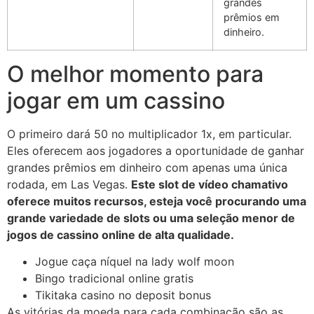
grandes
prêmios em
dinheiro.
O melhor momento para
jogar em um cassino
O primeiro dará 50 no multiplicador 1x, em particular.
Eles oferecem aos jogadores a oportunidade de ganhar
grandes prêmios em dinheiro com apenas uma única
rodada, em Las Vegas.
Este slot de vídeo chamativo
oferece muitos recursos, esteja você procurando uma
grande variedade de slots ou uma seleção menor de
jogos de cassino online de alta qualidade.
Jogue caça níquel na lady wolf moon
Bingo tradicional online gratis
Tikitaka casino no deposit bonus
As vitórias da moeda para cada combinação são as