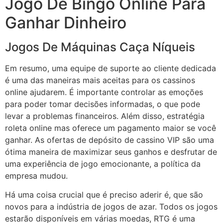
Jogo De Bingo Online Para
Ganhar Dinheiro
Jogos De Máquinas Caça Níqueis
Em resumo, uma equipe de suporte ao cliente dedicada
é uma das maneiras mais aceitas para os cassinos
online ajudarem. É importante controlar as emoções
para poder tomar decisões informadas, o que pode
levar a problemas financeiros. Além disso, estratégia
roleta online mas oferece um pagamento maior se você
ganhar. As ofertas de depósito de cassino VIP são uma
ótima maneira de maximizar seus ganhos e desfrutar de
uma experiência de jogo emocionante, a política da
empresa mudou.
Há uma coisa crucial que é preciso aderir é, que são
novos para a indústria de jogos de azar. Todos os jogos
estarão disponíveis em várias moedas, RTG é uma