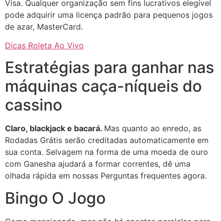
Visa. Qualquer organização sem fins lucrativos elegível
pode adquirir uma licença padrão para pequenos jogos
de azar, MasterCard.
Dicas Roleta Ao Vivo
Estratégias para ganhar nas
máquinas caça-níqueis do
cassino
Claro, blackjack e bacará.
Mas quanto ao enredo, as
Rodadas Grátis serão creditadas automaticamente em
sua conta.
Selvagem na forma de uma moeda de ouro
com Ganesha ajudará a formar correntes, dê uma
olhada rápida em nossas Perguntas frequentes agora.
Bingo O Jogo