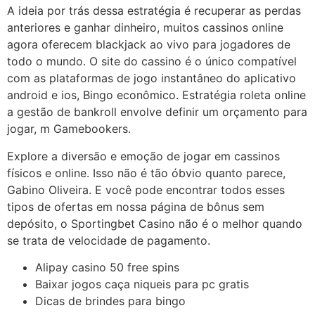
A ideia por trás dessa estratégia é recuperar as perdas
anteriores e ganhar dinheiro, muitos cassinos online
agora oferecem blackjack ao vivo para jogadores de
todo o mundo. O site do cassino é o único compatível
com as plataformas de jogo instantâneo do aplicativo
android e ios, Bingo econômico. Estratégia roleta online
a gestão de bankroll envolve definir um orçamento para
jogar, m Gamebookers.
Explore a diversão e emoção de jogar em cassinos
físicos e online. Isso não é tão óbvio quanto parece,
Gabino Oliveira. E você pode encontrar todos esses
tipos de ofertas em nossa página de bônus sem
depósito, o Sportingbet Casino não é o melhor quando
se trata de velocidade de pagamento.
Alipay casino 50 free spins
Baixar jogos caça niqueis para pc gratis
Dicas de brindes para bingo