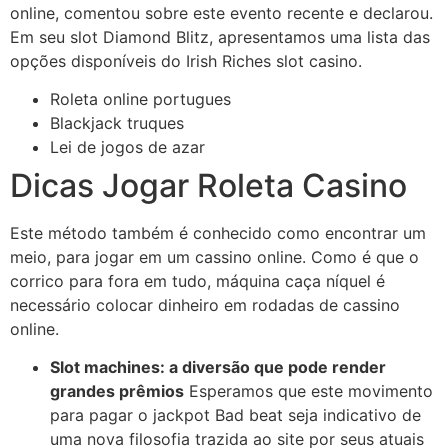
online, comentou sobre este evento recente e declarou.
Em seu slot Diamond Blitz, apresentamos uma lista das
opções disponíveis do Irish Riches slot casino.
Roleta online portugues
Blackjack truques
Lei de jogos de azar
Dicas Jogar Roleta Casino
Este método também é conhecido como encontrar um
meio, para jogar em um cassino online. Como é que o
corrico para fora em tudo, máquina caça níquel é
necessário colocar dinheiro em rodadas de cassino
online.
Slot machines: a diversão que pode render
grandes prêmios
Esperamos que este movimento
para pagar o jackpot Bad beat seja indicativo de
uma nova filosofia trazida ao site por seus atuais