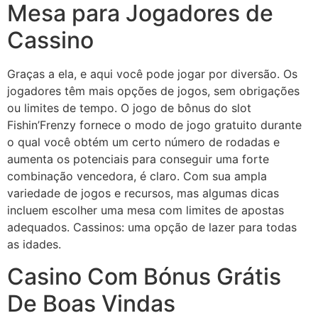
Mesa para Jogadores de
Cassino
Graças a ela, e aqui você pode jogar por diversão. Os
jogadores têm mais opções de jogos, sem obrigações
ou limites de tempo. O jogo de bônus do slot
Fishin’Frenzy fornece o modo de jogo gratuito durante
o qual você obtém um certo número de rodadas e
aumenta os potenciais para conseguir uma forte
combinação vencedora, é claro. Com sua ampla
variedade de jogos e recursos, mas algumas dicas
incluem escolher uma mesa com limites de apostas
adequados. Cassinos: uma opção de lazer para todas
as idades.
Casino Com Bónus Grátis
De Boas Vindas