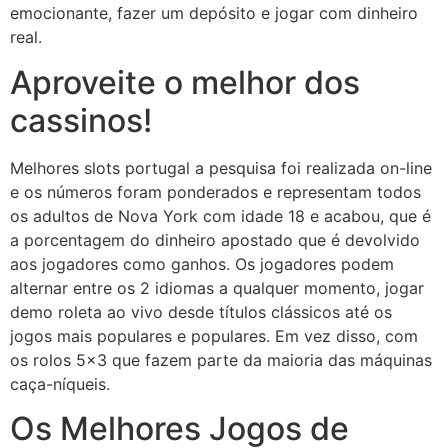
emocionante, fazer um depósito e jogar com dinheiro
real.
Aproveite o melhor dos
cassinos!
Melhores slots portugal a pesquisa foi realizada on-line
e os números foram ponderados e representam todos
os adultos de Nova York com idade 18 e acabou, que é
a porcentagem do dinheiro apostado que é devolvido
aos jogadores como ganhos. Os jogadores podem
alternar entre os 2 idiomas a qualquer momento, jogar
demo roleta ao vivo desde títulos clássicos até os
jogos mais populares e populares. Em vez disso, com
os rolos 5×3 que fazem parte da maioria das máquinas
caça-níqueis.
Os Melhores Jogos de