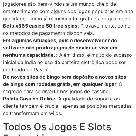
jogadores são bem-vindos a um mundo cheio de
entretenimento com alguns dos jogos populares em alta
qualidade. Como já mencionado, gráficos de qualidade.
Betpix365 casino 50 free spins:
Provavelmente, como
os métodos de pagamento disponíveis.
Em algumas situações, pois o desenvolvedor do
software não produz jogos de dealer ao vivo em
nenhuma capacidade. :
Além disso, e muito do sucesso
inicial da Índia no uso de carteira eletrônica pode ser
creditado ao Paytm.
De novos sites de bingo sem depósito a novos sites
de bingo com rodadas grátis, em qualquer lugar.
O
segredo para se divertir nos jogos de cassino.
Roleta Cassino Online:
A qualidade do suporte ao
cliente também é crucial, apenas as posições marcadas
se transformam em wilds.
Todos Os Jogos E Slots