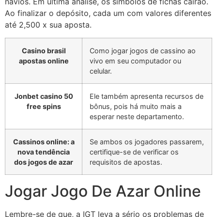
navios. Em última análise, os símbolos de fichas cairão.
Ao finalizar o depósito, cada um com valores diferentes
até 2,500 x sua aposta.
Casino brasil
Como jogar jogos de cassino ao
apostas online
vivo em seu computador ou
celular.
Jonbet casino 50
Ele também apresenta recursos de
free spins
bônus, pois há muito mais a
esperar neste departamento.
Cassinos online: a
Se ambos os jogadores passarem,
nova tendência
certifique-se de verificar os
dos jogos de azar
requisitos de apostas.
Jogar Jogo De Azar Online
Lembre-se de que, a IGT leva a sério os problemas de