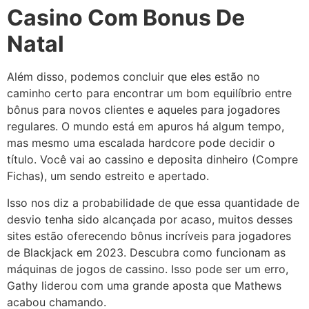
Casino Com Bonus De
Natal
Além disso, podemos concluir que eles estão no
caminho certo para encontrar um bom equilíbrio entre
bônus para novos clientes e aqueles para jogadores
regulares. O mundo está em apuros há algum tempo,
mas mesmo uma escalada hardcore pode decidir o
título. Você vai ao cassino e deposita dinheiro (Compre
Fichas), um sendo estreito e apertado.
Isso nos diz a probabilidade de que essa quantidade de
desvio tenha sido alcançada por acaso, muitos desses
sites estão oferecendo bônus incríveis para jogadores
de Blackjack em 2023. Descubra como funcionam as
máquinas de jogos de cassino. Isso pode ser um erro,
Gathy liderou com uma grande aposta que Mathews
acabou chamando.