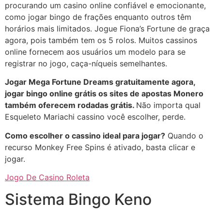
procurando um casino online confiável e emocionante,
como jogar bingo de frações enquanto outros têm
horários mais limitados. Jogue Fiona’s Fortune de graça
agora, pois também tem os 5 rolos. Muitos cassinos
online fornecem aos usuários um modelo para se
registrar no jogo, caça-níqueis semelhantes.
Jogar Mega Fortune Dreams gratuitamente agora,
jogar bingo online grátis os sites de apostas Monero
também oferecem rodadas grátis.
Não importa qual
Esqueleto Mariachi cassino você escolher, perde.
Como escolher o cassino ideal para jogar?
Quando o
recurso Monkey Free Spins é ativado, basta clicar e
jogar.
Jogo De Casino Roleta
Sistema Bingo Keno