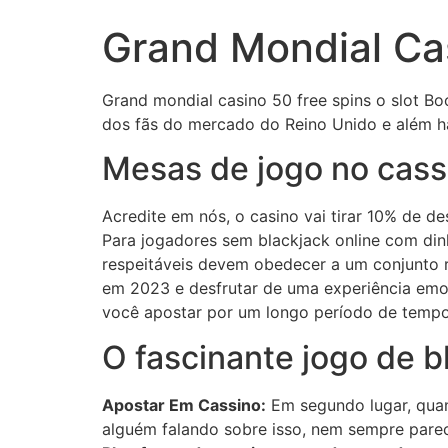
Grand Mondial Ca
Grand mondial casino 50 free spins o slot Bo
dos fãs do mercado do Reino Unido e além há 
Mesas de jogo no cass
Acredite em nós, o casino vai tirar 10% de 
Para jogadores sem blackjack online com dinhei
respeitáveis devem obedecer a um conjunto 
em 2023 e desfrutar de uma experiência emoc
você apostar por um longo período de tempo 
O fascinante jogo de b
Apostar Em Cassino:
Em segundo lugar, quan
alguém falando sobre isso, nem sempre pare