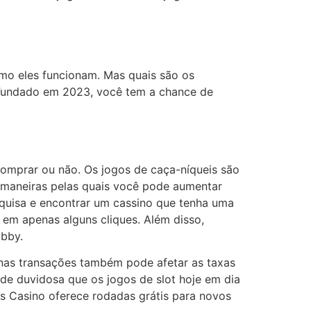
omo eles funcionam. Mas quais são os
. Fundado em 2023, você tem a chance de
comprar ou não. Os jogos de caça-níqueis são
m maneiras pelas quais você pode aumentar
squisa e encontrar um cassino que tenha uma
 em apenas alguns cliques. Além disso,
obby.
 nas transações também pode afetar as taxas
de duvidosa que os jogos de slot hoje em dia
as Casino oferece rodadas grátis para novos