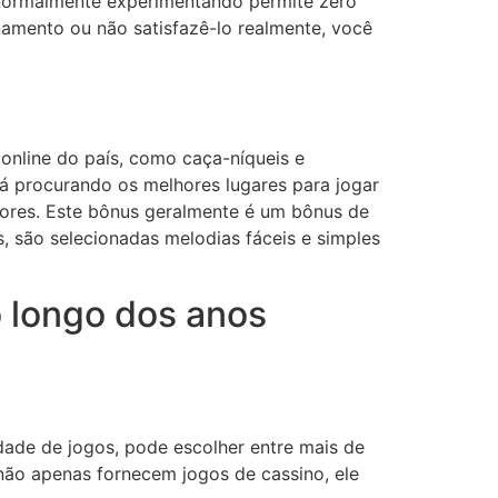
normalmente experimentando permite zero
namento ou não satisfazê-lo realmente, você
online do país, como caça-níqueis e
stá procurando os melhores lugares para jogar
dores. Este bônus geralmente é um bônus de
, são selecionadas melodias fáceis e simples
o longo dos anos
dade de jogos, pode escolher entre mais de
 não apenas fornecem jogos de cassino, ele