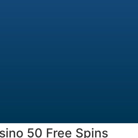
sino 50 Free Spins