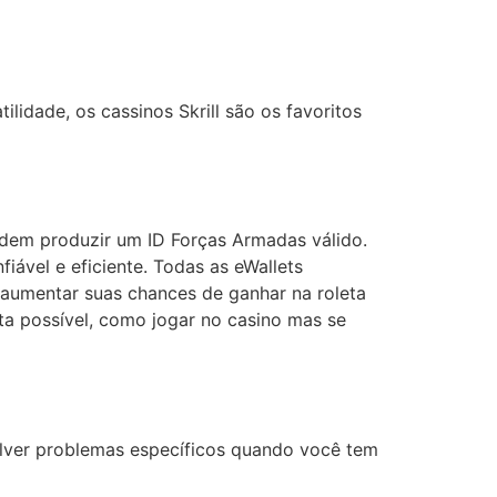
lidade, os cassinos Skrill são os favoritos
odem produzir um ID Forças Armadas válido.
fiável e eficiente. Todas as eWallets
aumentar suas chances de ganhar na roleta
a possível, como jogar no casino mas se
olver problemas específicos quando você tem