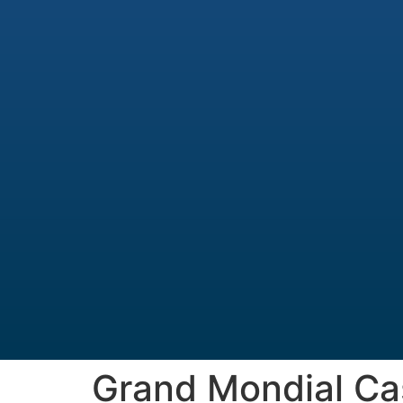
Grand Mondial Ca