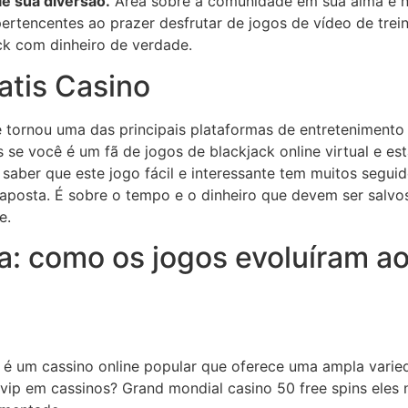
e sua diversão.
Área sobre a comunidade em sua alma é 
rtencentes ao prazer desfrutar de jogos de vídeo de trei
k com dinheiro de verdade.
atis Casino
tornou uma das principais plataformas de entretenimento 
s se você é um fã de jogos de blackjack online virtual e e
saber que este jogo fácil e interessante tem muitos segui
posta. É sobre o tempo e o dinheiro que devem ser salvos
e.
a: como os jogos evoluíram a
 é um cassino online popular que oferece uma ampla varie
 vip em cassinos? Grand mondial casino 50 free spins eles