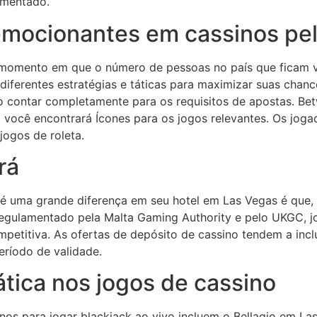
umentado.
 emocionantes em cassinos p
 momento em que o número de pessoas no país que ficam vi
ferentes estratégias e táticas para maximizar suas chance
ão contar completamente para os requisitos de apostas. B
ar, você encontrará Ícones para os jogos relevantes. Os jo
jogos de roleta.
rá
 é uma grande diferença em seu hotel em Las Vegas é que
 regulamentado pela Malta Gaming Authority e pelo UKGC, 
petitiva. As ofertas de depósito de cassino tendem a incl
eríodo de validade.
tica nos jogos de cassino
nos para jogar blackjack ao vivo incluem o Bellagio em La