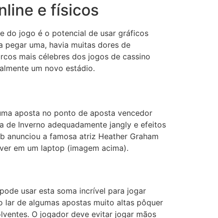
line e físicos
e do jogo é o potencial de usar gráficos
 a pegar uma, havia muitas dores de
arcos mais célebres dos jogos de cassino
talmente um novo estádio.
 uma aposta no ponto de aposta vencedor
a de Inverno adequadamente jangly e efeitos
mb anunciou a famosa atriz Heather Graham
iver em um laptop (imagem acima).
ode usar esta soma incrível para jogar
 lar de algumas apostas muito altas pôquer
lventes. O jogador deve evitar jogar mãos