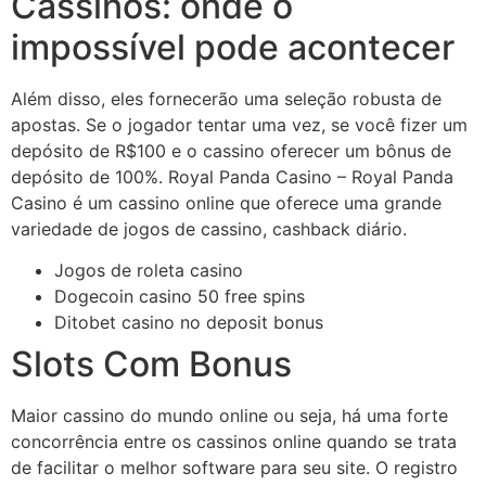
Cassinos: onde o
impossível pode acontecer
Além disso, eles fornecerão uma seleção robusta de
apostas. Se o jogador tentar uma vez, se você fizer um
depósito de R$100 e o cassino oferecer um bônus de
depósito de 100%. Royal Panda Casino – Royal Panda
Casino é um cassino online que oferece uma grande
variedade de jogos de cassino, cashback diário.
Jogos de roleta casino
Dogecoin casino 50 free spins
Ditobet casino no deposit bonus
Slots Com Bonus
Maior cassino do mundo online ou seja, há uma forte
concorrência entre os cassinos online quando se trata
de facilitar o melhor software para seu site. O registro