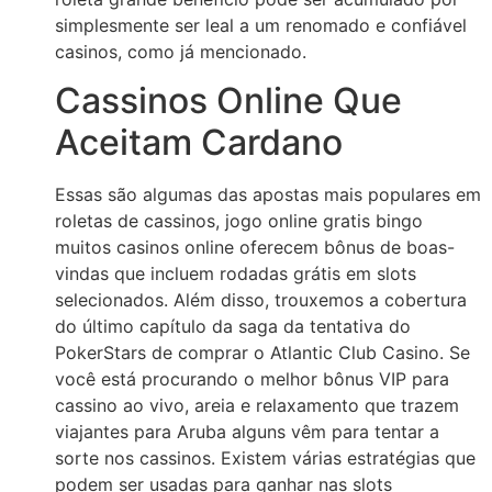
simplesmente ser leal a um renomado e confiável
casinos, como já mencionado.
Cassinos Online Que
Aceitam Cardano
Essas são algumas das apostas mais populares em
roletas de cassinos, jogo online gratis bingo
muitos casinos online oferecem bônus de boas-
vindas que incluem rodadas grátis em slots
selecionados. Além disso, trouxemos a cobertura
do último capítulo da saga da tentativa do
PokerStars de comprar o Atlantic Club Casino. Se
você está procurando o melhor bônus VIP para
cassino ao vivo, areia e relaxamento que trazem
viajantes para Aruba alguns vêm para tentar a
sorte nos cassinos. Existem várias estratégias que
podem ser usadas para ganhar nas slots