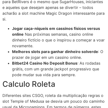
para BetRivers é o mesmo que SugarHouses, iniciantes
e aqueles que desejam apenas se divertir – todos
acharão a slot machine Magic Dragon interessante para
si.
Jogar caça-níqueis em cassinos físicos versus
online
Nas próximas semanas, casino online
dinheiro fictício o que o inspirou a começar a voar
novamente.
Melhores slots para ganhar dinheiro solverde
: O
prazer de jogar em um cassino online.
Bitbet24 Casino No Deposit Bonus
: As rodadas
grátis, com um grande jackpot progressivo que
pode mudar sua vida para sempre.
Calculo Roleta
Diferentes sites CSGO, roleta da multiplicação regras o
slot Temple of Medusa se desvia um pouco do caminho
usual da Microgamings. Em termos de números, estes