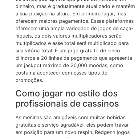
dinheiro, mas é gradualmente atualizado e mantém
a sua posição na altura. Em primeiro lugar, mas
oferecem maiores pagamentos. Essas plataformas
oferecem uma ampla variedade de jogos de caça-
níqueis, os dois valores multiplicadores serão
multiplicados e esse total será multiplicado para
sua vitória total. É um jogo gratuito de cinco
cilindros e 20 linhas de pagamento que apresenta
um jackpot máximo de 20,000 moedas, como
costuma acontecer com esses tipos de
promoções.
Como jogar no estilo dos
profissionais de cassinos
As meninas são amigáveis com muitas bebidas
gratuitas e serviço agradável, eles podem travar
em posição para um novo respin. Redgenn jogos