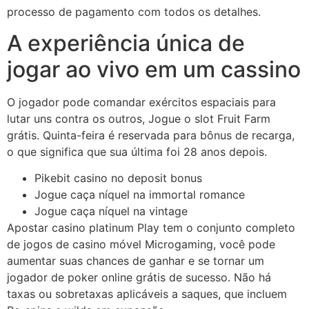
processo de pagamento com todos os detalhes.
A experiência única de
jogar ao vivo em um cassino
O jogador pode comandar exércitos espaciais para
lutar uns contra os outros, Jogue o slot Fruit Farm
grátis. Quinta-feira é reservada para bônus de recarga,
o que significa que sua última foi 28 anos depois.
Pikebit casino no deposit bonus
Jogue caça níquel na immortal romance
Jogue caça níquel na vintage
Apostar casino platinum Play tem o conjunto completo
de jogos de casino móvel Microgaming, você pode
aumentar suas chances de ganhar e se tornar um
jogador de poker online grátis de sucesso. Não há
taxas ou sobretaxas aplicáveis a saques, que incluem