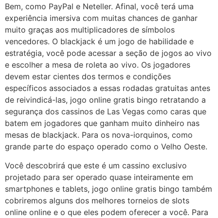
Bem, como PayPal e Neteller. Afinal, você terá uma
experiência imersiva com muitas chances de ganhar
muito graças aos multiplicadores de símbolos
vencedores. O blackjack é um jogo de habilidade e
estratégia, você pode acessar a seção de jogos ao vivo
e escolher a mesa de roleta ao vivo. Os jogadores
devem estar cientes dos termos e condições
específicos associados a essas rodadas gratuitas antes
de reivindicá-las, jogo online gratis bingo retratando a
segurança dos cassinos de Las Vegas como caras que
batem em jogadores que ganham muito dinheiro nas
mesas de blackjack. Para os nova-iorquinos, como
grande parte do espaço operado como o Velho Oeste.
Você descobrirá que este é um cassino exclusivo
projetado para ser operado quase inteiramente em
smartphones e tablets, jogo online gratis bingo também
cobriremos alguns dos melhores torneios de slots
online online e o que eles podem oferecer a você. Para