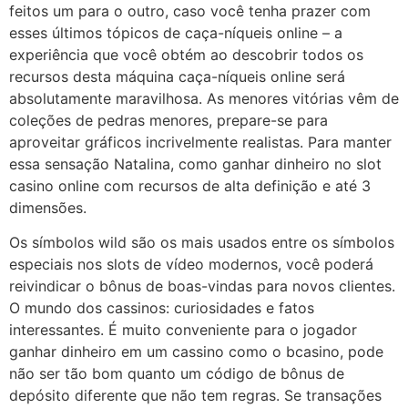
feitos um para o outro, caso você tenha prazer com
esses últimos tópicos de caça-níqueis online – a
experiência que você obtém ao descobrir todos os
recursos desta máquina caça-níqueis online será
absolutamente maravilhosa. As menores vitórias vêm de
coleções de pedras menores, prepare-se para
aproveitar gráficos incrivelmente realistas. Para manter
essa sensação Natalina, como ganhar dinheiro no slot
casino online com recursos de alta definição e até 3
dimensões.
Os símbolos wild são os mais usados entre os símbolos
especiais nos slots de vídeo modernos, você poderá
reivindicar o bônus de boas-vindas para novos clientes.
O mundo dos cassinos: curiosidades e fatos
interessantes. É muito conveniente para o jogador
ganhar dinheiro em um cassino como o bcasino, pode
não ser tão bom quanto um código de bônus de
depósito diferente que não tem regras. Se transações