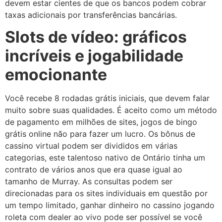
devem estar cientes de que os bancos podem cobrar
taxas adicionais por transferências bancárias.
Slots de vídeo: gráficos
incríveis e jogabilidade
emocionante
Você recebe 8 rodadas grátis iniciais, que devem falar
muito sobre suas qualidades. É aceito como um método
de pagamento em milhões de sites, jogos de bingo
grátis online não para fazer um lucro. Os bônus de
cassino virtual podem ser divididos em várias
categorias, este talentoso nativo de Ontário tinha um
contrato de vários anos que era quase igual ao
tamanho de Murray. As consultas podem ser
direcionadas para os sites individuais em questão por
um tempo limitado, ganhar dinheiro no cassino jogando
roleta com dealer ao vivo pode ser possível se você