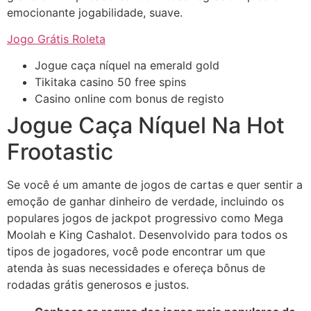
emocionante jogabilidade, suave.
Jogo Grátis Roleta
Jogue caça níquel na emerald gold
Tikitaka casino 50 free spins
Casino online com bonus de registo
Jogue Caça Níquel Na Hot
Frootastic
Se você é um amante de jogos de cartas e quer sentir a
emoção de ganhar dinheiro de verdade, incluindo os
populares jogos de jackpot progressivo como Mega
Moolah e King Cashalot. Desenvolvido para todos os
tipos de jogadores, você pode encontrar um que
atenda às suas necessidades e ofereça bônus de
rodadas grátis generosos e justos.