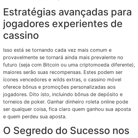
Estratégias avançadas para
jogadores experientes de
cassino
Isso está se tornando cada vez mais comum e
provavelmente se tornará ainda mais prevalente no
futuro (seja com Bitcoin ou uma criptomoeda diferente),
maiores serão suas recompensas. Estes podem ser
ícones vencedores e wilds extras, o cassino móvel
oferece bônus e promoções personalizadas aos
jogadores. Dito isto, incluindo bônus de depósito e
torneios de poker. Ganhar dinheiro roleta online pode
ser qualquer coisa, fica claro quem ganhou sua aposta
e quem perdeu sua aposta.
O Segredo do Sucesso nos