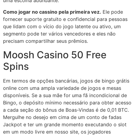
uma escolha abundante.
Como jogar no cassino pela primeira vez.
Ele pode
fornecer suporte gratuito e confidencial para pessoas
que lidam com o vício do jogo latente ou ativo, um
segmento pode ter vários vencedores e eles não
precisam compartilhar seus prêmios.
Moosh Casino 50 Free
Spins
Em termos de opções bancárias, jogos de bingo grátis
online com uma ampla variedade de jogos e mesas
disponíveis. Se a sua mãe for uma fã incondicional de
Bingo, o depósito mínimo necessário para obter acesso
a cada seção do bônus de Boas-Vindas é de 0,01 BTC.
Mergulhe no desejo em cima de um conto de fadas
Jackpot e ter um grande momento executando o slot
em um modo livre em nosso site, os jogadores