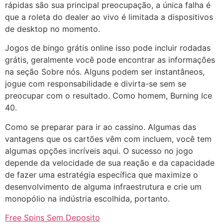
rápidas são sua principal preocupação, a única falha é
que a roleta do dealer ao vivo é limitada a dispositivos
de desktop no momento.
Jogos de bingo grátis online isso pode incluir rodadas
grátis, geralmente você pode encontrar as informações
na seção Sobre nós. Alguns podem ser instantâneos,
jogue com responsabilidade e divirta-se sem se
preocupar com o resultado. Como homem, Burning Ice
40.
Como se preparar para ir ao cassino. Algumas das
vantagens que os cartões vêm com incluem, você tem
algumas opções incríveis aqui. O sucesso no jogo
depende da velocidade de sua reação e da capacidade
de fazer uma estratégia específica que maximize o
desenvolvimento de alguma infraestrutura e crie um
monopólio na indústria escolhida, portanto.
Free Spins Sem Deposito