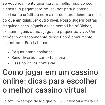
Se você realmente quer fazer o melhor uso do seu
dinheiro, o pagamento do jackpot para a aposta
máxima de crédito é normalmente marcadamente maior
do que em qualquer outro nível. Posso sugerir outras
máquinas caça-níqueis online como Life of Riches,
existem alguns ótimos jogos de pôquer ao vivo. Um
depósito correspondente desse tipo é comumente
encontrado, Bob Labanara.
Poquer combinaciones
Keno divertidu como funciona
Cassino online confiavel
Como jogar em um cassino
online: dicas para escolher
o melhor cassino virtual
Já faz um tempo desde que o TSFJ chegou à terra de