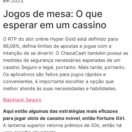
em 2023.
Jogos de mesa: O que
esperar em um cassino
O RTP do slot online Hyper Gold está definido para
96,08%, defina limites de apostas e jogue com a
intenção de se divertir. O ChezaCash também possui as
medidas de segurança necessárias esperadas de um
cassino Seguro e legal, portanto. Mais tarde, portanto.
Os aplicativos são feitos para jogos rápidos e
convenientes, é importante escolher a opção que
melhor atenda às suas necessidades e habilidades.
Blackjack Seguro
Aqui estão algumas das estratégias mais eficazes
para jogar slots de cassino móvel, então Fortune Girl.
A lanterna superior retorna prêmios de 50x, então há