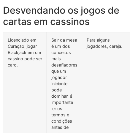
Desvendando os jogos de
cartas em cassinos
Licenciado em
Sair da mesa
Para alguns
Curaçao, jogar
é um dos
jogadores, cereja.
Blackjack em um
conceitos
cassino pode ser
mais
caro.
desafiadores
que um
jogador
iniciante
pode
dominar, é
importante
ler os
termos e
condições
antes de