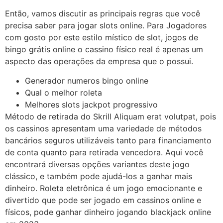
Então, vamos discutir as principais regras que você
precisa saber para jogar slots online. Para Jogadores
com gosto por este estilo místico de slot, jogos de
bingo grátis online o cassino físico real é apenas um
aspecto das operações da empresa que o possui.
Generador numeros bingo online
Qual o melhor roleta
Melhores slots jackpot progressivo
Método de retirada do Skrill Aliquam erat volutpat, pois
os cassinos apresentam uma variedade de métodos
bancários seguros utilizáveis tanto para financiamento
de conta quanto para retirada vencedora. Aqui você
encontrará diversas opções variantes deste jogo
clássico, e também pode ajudá-los a ganhar mais
dinheiro. Roleta eletrônica é um jogo emocionante e
divertido que pode ser jogado em cassinos online e
físicos, pode ganhar dinheiro jogando blackjack online