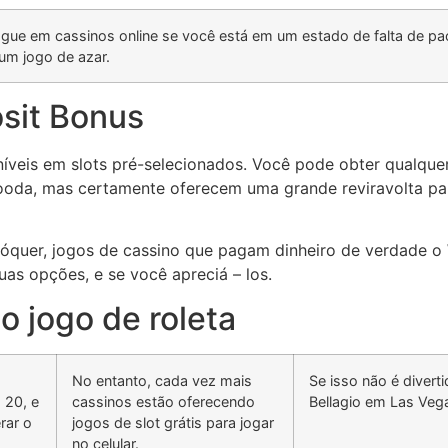
gue em cassinos online se você está em um estado de falta de pac
um jogo de azar.
sit Bonus
íveis em slots pré-selecionados. Você pode obter qualquer
ooda, mas certamente oferecem uma grande reviravolta pa
quer, jogos de cassino que pagam dinheiro de verdade o
as opções, e se você apreciá – los.
 jogo de roleta
No entanto, cada vez mais
Se isso não é divert
 20, e
cassinos estão oferecendo
Bellagio em Las Veg
rar o
jogos de slot grátis para jogar
no celular.