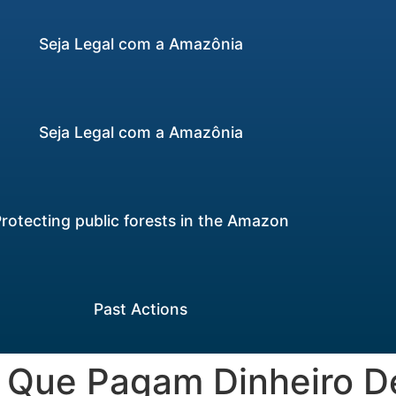
Seja Legal com a Amazônia
Seja Legal com a Amazônia
rotecting public forests in the Amazon
Past Actions
 Que Pagam Dinheiro D