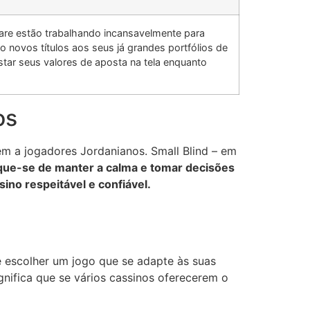
re estão trabalhando incansavelmente para
o novos títulos aos seus já grandes portfólios de
star seus valores de aposta na tela enquanto
os
m a jogadores Jordanianos. Small Blind – em
ique-se de manter a calma e tomar decisões
ino respeitável e confiável.
e escolher um jogo que se adapte às suas
gnifica que se vários cassinos oferecerem o