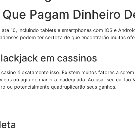
 Que Pagam Dinheiro D
até 10, incluindo tablets e smartphones com iOS e Android
adenses podem ter certeza de que encontrarão muitas ofer
blackjack em cassinos
as casino é exatamente isso. Existem muitos fatores a sere
viços ou agiu de maneira inadequada. Ao usar seu cartão 
ro ou potencialmente quadruplicarão seus ganhos.
leta