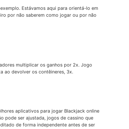
r exemplo. Estávamos aqui para orientá-lo em
iro por não saberem como jogar ou por não
adores multiplicar os ganhos por 2x. Jogo
 ao devolver os contêineres, 3x.
ores aplicativos para jogar Blackjack online
não pode ser ajustada, jogos de cassino que
uditado de forma independente antes de ser