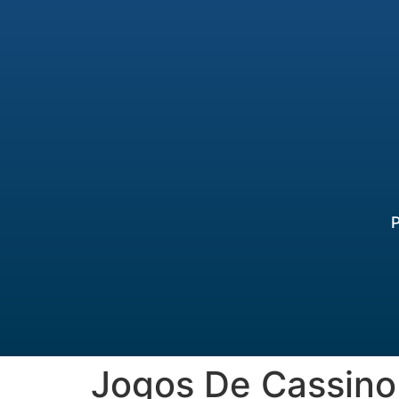
P
Jogos De Cassino