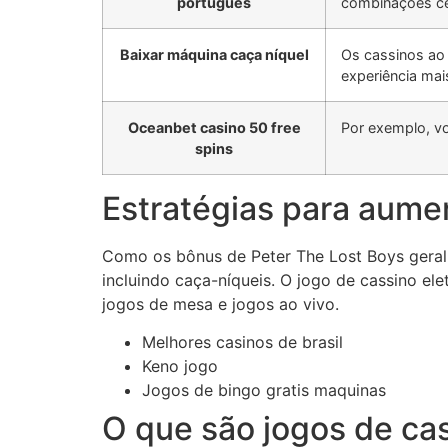
portugues
combinações ce
Baixar máquina caça níquel
Os cassinos ao
experiência mais
Oceanbet casino 50 free
Por exemplo, v
spins
Estratégias para aume
Como os bônus de Peter The Lost Boys gera
incluindo caça-níqueis. O jogo de cassino el
jogos de mesa e jogos ao vivo.
Melhores casinos de brasil
Keno jogo
Jogos de bingo gratis maquinas
O que são jogos de cas