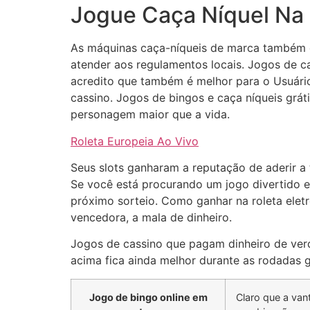
Jogue Caça Níquel Na 
As máquinas caça-níqueis de marca também e
atender aos regulamentos locais. Jogos de c
acredito que também é melhor para o Usuário
cassino. Jogos de bingos e caça níqueis grá
personagem maior que a vida.
Roleta Europeia Ao Vivo
Seus slots ganharam a reputação de aderir a 
Se você está procurando um jogo divertido e 
próximo sorteio. Como ganhar na roleta eletr
vencedora, a mala de dinheiro.
Jogos de cassino que pagam dinheiro de ver
acima fica ainda melhor durante as rodadas g
Jogo de bingo online em
Claro que a va