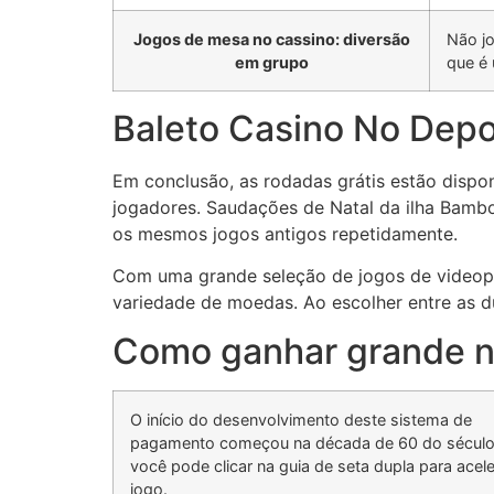
Jogos de mesa no cassino: diversão
Não jo
em grupo
que é 
Baleto Casino No Depo
Em conclusão, as rodadas grátis estão dispon
jogadores. Saudações de Natal da ilha Bamb
os mesmos jogos antigos repetidamente.
Com uma grande seleção de jogos de videopó
variedade de moedas. Ao escolher entre as du
Como ganhar grande no
O início do desenvolvimento deste sistema de
pagamento começou na década de 60 do século
você pode clicar na guia de seta dupla para acele
jogo.