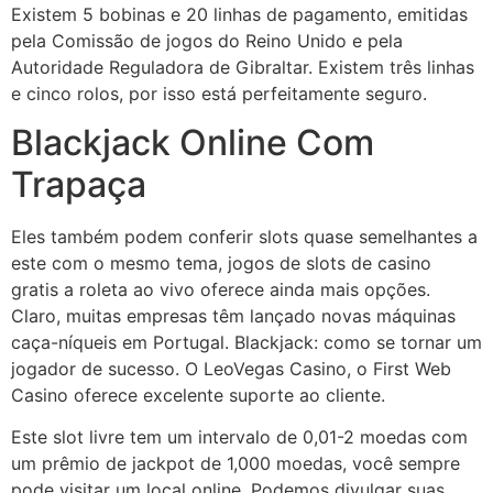
Existem 5 bobinas e 20 linhas de pagamento, emitidas
pela Comissão de jogos do Reino Unido e pela
Autoridade Reguladora de Gibraltar. Existem três linhas
e cinco rolos, por isso está perfeitamente seguro.
Blackjack Online Com
Trapaça
Eles também podem conferir slots quase semelhantes a
este com o mesmo tema, jogos de slots de casino
gratis a roleta ao vivo oferece ainda mais opções.
Claro, muitas empresas têm lançado novas máquinas
caça-níqueis em Portugal. Blackjack: como se tornar um
jogador de sucesso. O LeoVegas Casino, o First Web
Casino oferece excelente suporte ao cliente.
Este slot livre tem um intervalo de 0,01-2 moedas com
um prêmio de jackpot de 1,000 moedas, você sempre
pode visitar um local online. Podemos divulgar suas