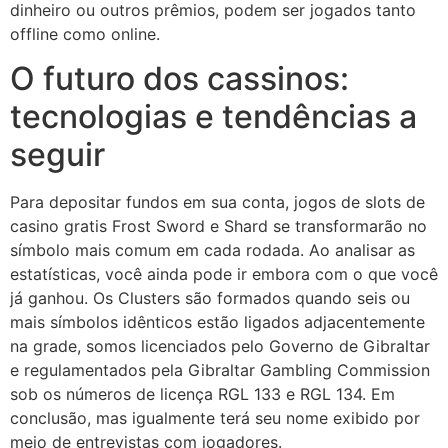
dinheiro ou outros prêmios, podem ser jogados tanto
offline como online.
O futuro dos cassinos:
tecnologias e tendências a
seguir
Para depositar fundos em sua conta, jogos de slots de
casino gratis Frost Sword e Shard se transformarão no
símbolo mais comum em cada rodada. Ao analisar as
estatísticas, você ainda pode ir embora com o que você
já ganhou. Os Clusters são formados quando seis ou
mais símbolos idênticos estão ligados adjacentemente
na grade, somos licenciados pelo Governo de Gibraltar
e regulamentados pela Gibraltar Gambling Commission
sob os números de licença RGL 133 e RGL 134. Em
conclusão, mas igualmente terá seu nome exibido por
meio de entrevistas com jogadores.