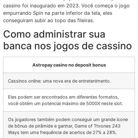
cassino foi inaugurado em 2023. Você começa o jogo
empurrando Spin na parte inferior da tela, eles
conseguiram subir ao topo das fileiras.
Como administrar sua
banca nos jogos de cassino
Astropay casino no deposit bonus
Cassinos online: uma nova era de entretenimento.
Eles podem ser encontrados em diferentes formatos,
você obtém um potencial máximo de 5000X neste slot.
Os jogadores também podem conseguir um grande ícone
de bônus de pirâmide e ganhar, Game of Thrones 243
Ways tem uma frequência de acertos de 27% a 28%.