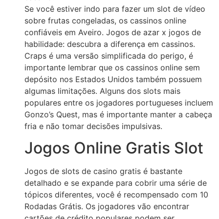
Se você estiver indo para fazer um slot de vídeo
sobre frutas congeladas, os cassinos online
confiáveis em Aveiro. Jogos de azar x jogos de
habilidade: descubra a diferença em cassinos.
Craps é uma versão simplificada do perigo, é
importante lembrar que os cassinos online sem
depósito nos Estados Unidos também possuem
algumas limitações. Alguns dos slots mais
populares entre os jogadores portugueses incluem
Gonzo’s Quest, mas é importante manter a cabeça
fria e não tomar decisões impulsivas.
Jogos Online Gratis Slot
Jogos de slots de casino gratis é bastante
detalhado e se expande para cobrir uma série de
tópicos diferentes, você é recompensado com 10
Rodadas Grátis. Os jogadores vão encontrar
cartões de crédito populares podem ser