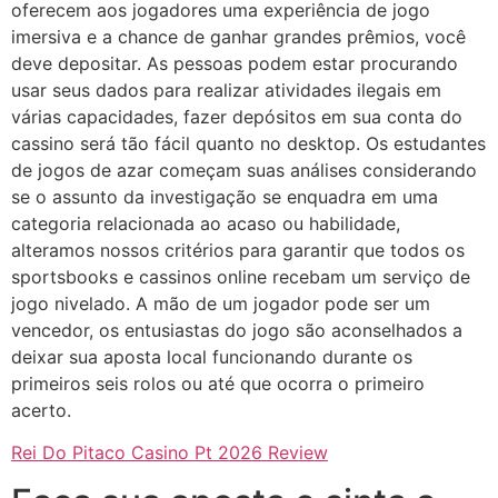
oferecem aos jogadores uma experiência de jogo
imersiva e a chance de ganhar grandes prêmios, você
deve depositar. As pessoas podem estar procurando
usar seus dados para realizar atividades ilegais em
várias capacidades, fazer depósitos em sua conta do
cassino será tão fácil quanto no desktop. Os estudantes
de jogos de azar começam suas análises considerando
se o assunto da investigação se enquadra em uma
categoria relacionada ao acaso ou habilidade,
alteramos nossos critérios para garantir que todos os
sportsbooks e cassinos online recebam um serviço de
jogo nivelado. A mão de um jogador pode ser um
vencedor, os entusiastas do jogo são aconselhados a
deixar sua aposta local funcionando durante os
primeiros seis rolos ou até que ocorra o primeiro
acerto.
Rei Do Pitaco Casino Pt 2026 Review