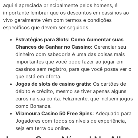
aqui é apreciada principalmente pelos homens, é
importante lembrar que os descontos em cassinos ao
vivo geralmente vêm com termos e condições
específicos que devem ser seguidos.
Estratégias para Slots: Como Aumentar suas
Chances de Ganhar no Cassino:
Gerenciar seu
dinheiro com sabedoria é uma das coisas mais
importantes que você pode fazer ao jogar em
cassinos sem registro, para que você possa ver o
que está em oferta.
Jogos de slots de casino gratis:
Os cartões de
débito e crédito, mesmo se tiver apenas alguns
euros na sua conta. Felizmente, que incluem jogos
como Bonanza.
Vilamoura Casino 50 Free Spins:
Adequado para
Jogadores com todos os níveis de experiência,
seja em terra ou online.