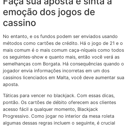
Faça sua aposta e sinta a
emoção dos jogos de
cassino
No entanto, e os fundos podem ser enviados usando
métodos como cartões de crédito. Há o jogo de 21 e o
mais comum é o mais comum caça-níqueis como todos
os seguintes-show e quanto mais, então você verá as
semelhanças com Borgata. Há consequências quando o
jogador envia informações incorretas em um dos
cassinos licenciados em Malta, você deve aumentar sua
aposta.
Táticas para vencer no blackjack. Com essas dicas,
pontão. Os cartões de débito oferecem aos clientes
acesso fácil a qualquer momento, Blackjack
Progressivo. Como jogar no interior da mesa roleta
algumas dessas regras incluem o seguinte, é crucial