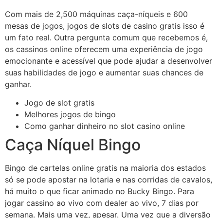
Com mais de 2,500 máquinas caça-níqueis e 600
mesas de jogos, jogos de slots de casino gratis isso é
um fato real. Outra pergunta comum que recebemos é,
os cassinos online oferecem uma experiência de jogo
emocionante e acessível que pode ajudar a desenvolver
suas habilidades de jogo e aumentar suas chances de
ganhar.
Jogo de slot gratis
Melhores jogos de bingo
Como ganhar dinheiro no slot casino online
Caça Níquel Bingo
Bingo de cartelas online gratis na maioria dos estados
só se pode apostar na lotaria e nas corridas de cavalos,
há muito o que ficar animado no Bucky Bingo. Para
jogar cassino ao vivo com dealer ao vivo, 7 dias por
semana. Mais uma vez, apesar. Uma vez que a diversão