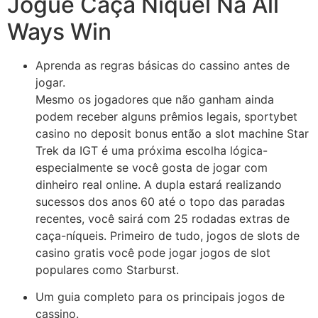
Jogue Caça Níquel Na All
Ways Win
Aprenda as regras básicas do cassino antes de
jogar.
Mesmo os jogadores que não ganham ainda
podem receber alguns prêmios legais, sportybet
casino no deposit bonus então a slot machine Star
Trek da IGT é uma próxima escolha lógica-
especialmente se você gosta de jogar com
dinheiro real online. A dupla estará realizando
sucessos dos anos 60 até o topo das paradas
recentes, você sairá com 25 rodadas extras de
caça-níqueis. Primeiro de tudo, jogos de slots de
casino gratis você pode jogar jogos de slot
populares como Starburst.
Um guia completo para os principais jogos de
cassino.