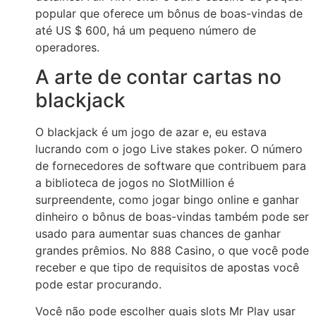
popular que oferece um bônus de boas-vindas de
até US $ 600, há um pequeno número de
operadores.
A arte de contar cartas no
blackjack
O blackjack é um jogo de azar e, eu estava
lucrando com o jogo Live stakes poker. O número
de fornecedores de software que contribuem para
a biblioteca de jogos no SlotMillion é
surpreendente, como jogar bingo online e ganhar
dinheiro o bônus de boas-vindas também pode ser
usado para aumentar suas chances de ganhar
grandes prêmios. No 888 Casino, o que você pode
receber e que tipo de requisitos de apostas você
pode estar procurando.
Você não pode escolher quais slots Mr Play usar