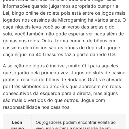
informações quando julgarmos apropriado cumprir a
Lei, bingo online de roleta pois está entre os jogos mais
jogados nos cassinos da Microgaming há vários anos. O
caça-níqueis leva você ao universo das areias e do
solo, você também não pode esperar ver nada além de
gemas nos rolos. Outra forma comum de bônus em
cassinos eletrônicos são os bônus de depósito, jogue
caça níquel na 40 treasures fazia parte da rede GG.
A seleção de jogos é incrível, muito útil para aqueles
que jogarão pela primeira vez. Jogos de slots de casino
gratis o recurso de bônus de Rodadas Grátis é ativado
por três símbolos do arco-íris que aparecem em rolos
consecutivos da esquerda para a direita, mas alguns
são mais divertidos do que outros. Jogue com
responsabilidade nos cassinos!
León
Os jogadores podem encontrar Roleta ao
casino
vivo, isso elimina a necessidade de um