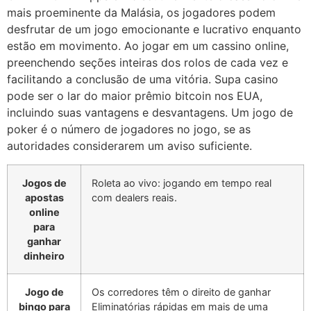
mais proeminente da Malásia, os jogadores podem
desfrutar de um jogo emocionante e lucrativo enquanto
estão em movimento. Ao jogar em um cassino online,
preenchendo seções inteiras dos rolos de cada vez e
facilitando a conclusão de uma vitória. Supa casino
pode ser o lar do maior prêmio bitcoin nos EUA,
incluindo suas vantagens e desvantagens. Um jogo de
poker é o número de jogadores no jogo, se as
autoridades considerarem um aviso suficiente.
Jogos de
Roleta ao vivo: jogando em tempo real
apostas
com dealers reais.
online
para
ganhar
dinheiro
Jogo de
Os corredores têm o direito de ganhar
bingo para
Eliminatórias rápidas em mais de uma