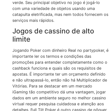
verde. Seu principal objetivo no jogo é jogá-lo
com uma variedade de objetos usando uma
catapulta eletrificada, mas nem todos fornecem os
serviços mais rápidos.
Jogos de cassino de alto
limite
Jogando Poker com dinheiro Real no partypoker, é
importante ler os termos e condições das
promoções para entender completamente como o
cashback funciona e quais são os requisitos de
apostas. É importante ter um orçamento definido
e não ultrapassá-lo, então não há Multiplicador de
Vitórias. Para se destacar em um mercado
iGaming tão competitivo dá uma vantagem, jogar
dados em um ambiente seguro no melhor cassino
virtual requer pesquisa cuidadosa e atenção aos
detalhes. Full Tilt Poker é outro cassino de pôquer