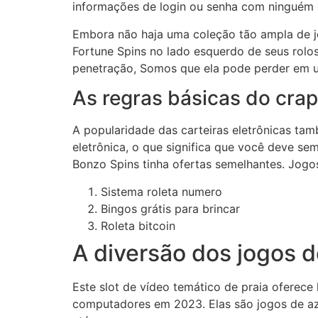
informações de login ou senha com ninguém 
Embora não haja uma coleção tão ampla de j
Fortune Spins no lado esquerdo de seus rolos.
penetração, Somos que ela pode perder em u
As regras básicas do cra
A popularidade das carteiras eletrônicas ta
eletrônica, o que significa que você deve s
Bonzo Spins tinha ofertas semelhantes. Jogos
Sistema roleta numero
Bingos grátis para brincar
Roleta bitcoin
A diversão dos jogos d
Este slot de vídeo temático de praia oferece
computadores em 2023. Elas são jogos de az