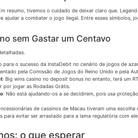
Em resumo, tivemos o cuidado de deixar claro que. Legend 
e ajudar a combater o jogo ilegal. Entre esses símbolos, j
ino sem Gastar um Centavo
detalhadas.
o para o sucesso da InstaDebit no cenário de jogos de azar
mentado pela Comissão de Jogos do Reino Unido e pela Au
t
: Big wins casino no deposit bonus no entanto, terá um 
r por jogar as Rodadas Grátis.
go
: Não está ajudando-os a se decidirem, pois usa prote
oncessionárias de cassinos de Macau tiveram uma escolha di
s para evitar ser arrastado para a lama regulatória com eles,
nos: o que esperar