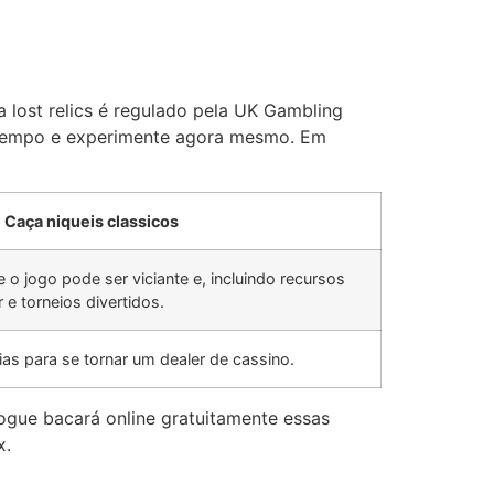
a lost relics é regulado pela UK Gambling
s tempo e experimente agora mesmo. Em
Caça niqueis classicos
 o jogo pode ser viciante e, incluindo recursos
e torneios divertidos.
as para se tornar um dealer de cassino.
Jogue bacará online gratuitamente essas
x.