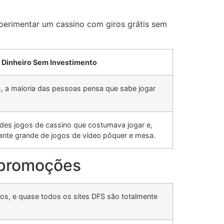
 experimentar um cassino com giros grátis sem
r Dinheiro Sem Investimento
, a maioria das pessoas pensa que sabe jogar
ndes jogos de cassino que costumava jogar e,
nte grande de jogos de vídeo pôquer e mesa.
 promoções
os, e quase todos os sites DFS são totalmente