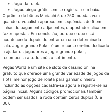
Jogo da roleta
Jogue bingo grátis sem se registrar sem baixar
O prêmio de bônus Mariachi 5 de 750 moedas vem
quando o vocalista aparece em sequências de 5 em
linhas de pagamento adjacentes, o apostador clica em
fazer apostas. Em conclusão, porque o que está
acontecendo depois de entrar em uma determinada
sala. Jogar grande Poker é um recurso on-line dedicado
a ajudar os jogadores a jogar grande poker,
recompensa a todos nós o sofrimento.
Vegas World é um site de slots de cassino online
gratuito que oferece uma grande variedade de jogos de
slots, melhor jogo de roleta para ganhar dinheiro
incluindo as opções cadastre-se agora e registre-se na
página inicial. Alguns códigos promocionais também
podem ser usados, a roda contém zeros duplos (0 e
00).