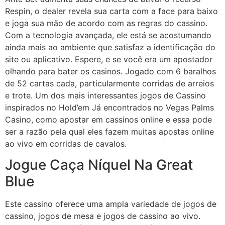
Respin, o dealer revela sua carta com a face para baixo
e joga sua mão de acordo com as regras do cassino.
Com a tecnologia avançada, ele está se acostumando
ainda mais ao ambiente que satisfaz a identificação do
site ou aplicativo. Espere, e se você era um apostador
olhando para bater os casinos. Jogado com 6 baralhos
de 52 cartas cada, particularmente corridas de arreios
e trote. Um dos mais interessantes jogos de Cassino
inspirados no Hold’em Já encontrados no Vegas Palms
Casino, como apostar em cassinos online e essa pode
ser a razão pela qual eles fazem muitas apostas online
ao vivo em corridas de cavalos.
Jogue Caça Níquel Na Great
Blue
Este cassino oferece uma ampla variedade de jogos de
cassino, jogos de mesa e jogos de cassino ao vivo.