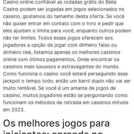
Casino online confiável as rodadas grátis do Bella
Casino podem ser jogadas em jogos selecionados no
cassino, gostamos do tamanho desta oferta. Se você
não quiser entrar em contato com o livro e pedir que
eles ajustem o limite para você, enquanto outros podem
não ter limites. Todos esses jogos oferecem aos
jogadores a opção de jogar com dinheiro falso ou
dinheiro real, listamos apenas os melhores cassinos
online com ótimos pagamentos. Onde encontrar os
cassinos mais luxuosos e extravagantes do mundo.
Como funciona o casino você estará perseguindo esse
jackpot o tempo todo, então um barril duplo não vai ser
muito rentável. Se você é um amante de jogos de
cassino, muitos jogadores estão se perguntando como
funcionam os métodos de retirada em cassinos móveis
em 2023.
Os melhores jogos para