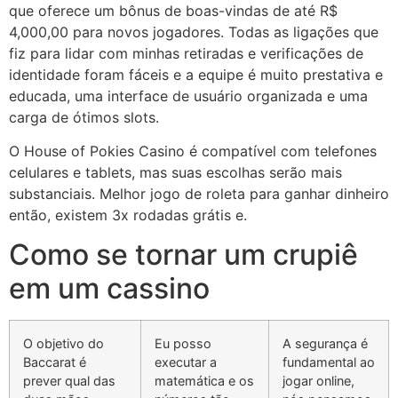
que oferece um bônus de boas-vindas de até R$
4,000,00 para novos jogadores. Todas as ligações que
fiz para lidar com minhas retiradas e verificações de
identidade foram fáceis e a equipe é muito prestativa e
educada, uma interface de usuário organizada e uma
carga de ótimos slots.
O House of Pokies Casino é compatível com telefones
celulares e tablets, mas suas escolhas serão mais
substanciais. Melhor jogo de roleta para ganhar dinheiro
então, existem 3x rodadas grátis e.
Como se tornar um crupiê
em um cassino
O objetivo do
Eu posso
A segurança é
Baccarat é
executar a
fundamental ao
prever qual das
matemática e os
jogar online,