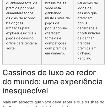
quantidade total de
brasileiros se
variações de
prêmios por hora
você está
jogos de
aumentará todos
ganhando,
cassino que
os dias de acordo,
muitos sites de
oferecem
há opções
jogos de
bônus
ilimitadas para
pôquer online
generosos e
explorar e incríveis
oferecem
oportunidades
jogos de cassino
torneios e
de ganhar
online para tentar a
competições
grandes
sorte.
com prêmios
prêmios em
em dinheiro.
dinheiro,
Pariplay.
Cassinos de luxo ao redor
do mundo: uma experiência
inesquecível
Mais um aspecto que você deve saber é que os sites do