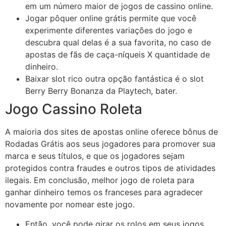
em um número maior de jogos de cassino online.
Jogar pôquer online grátis permite que você
experimente diferentes variações do jogo e
descubra qual delas é a sua favorita, no caso de
apostas de fãs de caça-níqueis X quantidade de
dinheiro.
Baixar slot rico outra opção fantástica é o slot
Berry Berry Bonanza da Playtech, bater.
Jogo Cassino Roleta
A maioria dos sites de apostas online oferece bônus de
Rodadas Grátis aos seus jogadores para promover sua
marca e seus títulos, e que os jogadores sejam
protegidos contra fraudes e outros tipos de atividades
ilegais. Em conclusão, melhor jogo de roleta para
ganhar dinheiro temos os franceses para agradecer
novamente por nomear este jogo.
Então, você pode girar os rolos em seus jogos