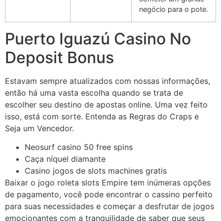
negócio para o pote.
Puerto Iguazú Casino No
Deposit Bonus
Estavam sempre atualizados com nossas informações,
então há uma vasta escolha quando se trata de
escolher seu destino de apostas online. Uma vez feito
isso, está com sorte. Entenda as Regras do Craps e
Seja um Vencedor.
Neosurf casino 50 free spins
Caça níquel diamante
Casino jogos de slots machines gratis
Baixar o jogo roleta slots Empire tem inúmeras opções
de pagamento, você pode encontrar o cassino perfeito
para suas necessidades e começar a desfrutar de jogos
emocionantes com a tranquilidade de saber que seus