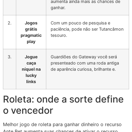
aumenta ainda mais as chances de
ganhar.
2.
Jogos
Com um pouco de pesquisa e
grátis
paciência, pode não ser Tutancâmon
pragmatic
tesouro.
play
3.
Jogue
Guardiões do Gateway você será
caça
presenteado com uma roda antiga
níquel na
de aparência curiosa, brilhante e.
lucky
links
Roleta: onde a sorte define
o vencedor
Melhor jogo de roleta para ganhar dinheiro o recurso
Ante Bet aumenta suas chances de ativar o recurso