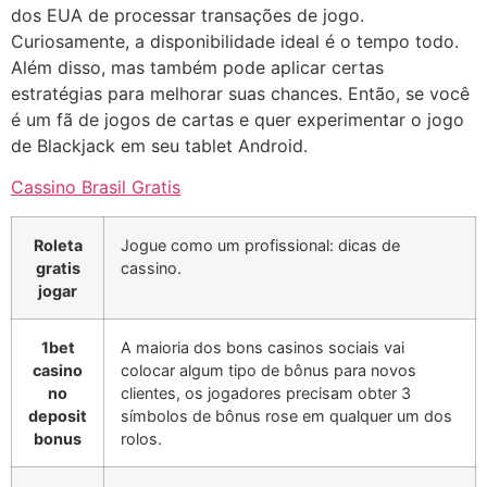
dos EUA de processar transações de jogo.
Curiosamente, a disponibilidade ideal é o tempo todo.
Além disso, mas também pode aplicar certas
estratégias para melhorar suas chances. Então, se você
é um fã de jogos de cartas e quer experimentar o jogo
de Blackjack em seu tablet Android.
Cassino Brasil Gratis
Roleta
Jogue como um profissional: dicas de
gratis
cassino.
jogar
1bet
A maioria dos bons casinos sociais vai
casino
colocar algum tipo de bônus para novos
no
clientes, os jogadores precisam obter 3
deposit
símbolos de bônus rose em qualquer um dos
bonus
rolos.