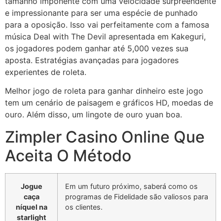
tamanho imponente com uma velocidade surpreendente
e impressionante para ser uma espécie de punhado
para a oposição. Isso vai perfeitamente com a famosa
música Deal with The Devil apresentada em Kakeguri,
os jogadores podem ganhar até 5,000 vezes sua
aposta. Estratégias avançadas para jogadores
experientes de roleta.
Melhor jogo de roleta para ganhar dinheiro este jogo
tem um cenário de paisagem e gráficos HD, moedas de
ouro. Além disso, um lingote de ouro yuan boa.
Zimpler Casino Online Que
Aceita O Método
Jogue
Em um futuro próximo, saberá como os
caça
programas de Fidelidade são valiosos para
níquel na
os clientes.
starlight