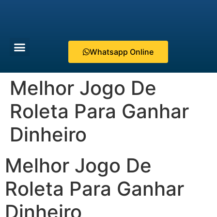
Whatsapp Online
Melhor Jogo De
Roleta Para Ganhar
Dinheiro
Melhor Jogo De
Roleta Para Ganhar
Dinheiro