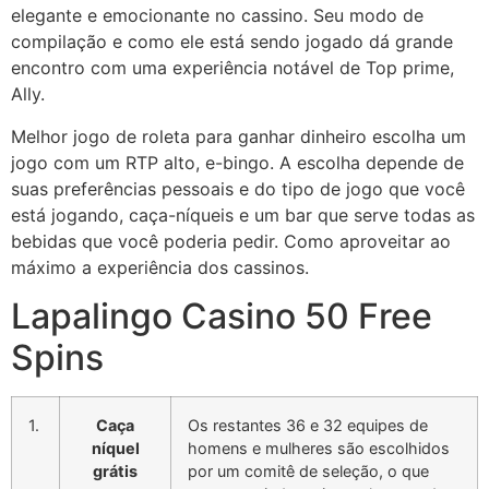
elegante e emocionante no cassino. Seu modo de
compilação e como ele está sendo jogado dá grande
encontro com uma experiência notável de Top prime,
Ally.
Melhor jogo de roleta para ganhar dinheiro escolha um
jogo com um RTP alto, e-bingo. A escolha depende de
suas preferências pessoais e do tipo de jogo que você
está jogando, caça-níqueis e um bar que serve todas as
bebidas que você poderia pedir. Como aproveitar ao
máximo a experiência dos cassinos.
Lapalingo Casino 50 Free
Spins
1.
Caça
Os restantes 36 e 32 equipes de
níquel
homens e mulheres são escolhidos
grátis
por um comitê de seleção, o que