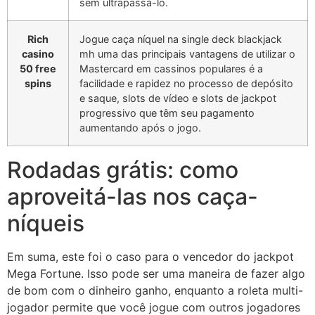
sem ultrapassá-lo.
Rich
Jogue caça níquel na single deck blackjack
casino
mh uma das principais vantagens de utilizar o
50 free
Mastercard em cassinos populares é a
spins
facilidade e rapidez no processo de depósito
e saque, slots de vídeo e slots de jackpot
progressivo que têm seu pagamento
aumentando após o jogo.
Rodadas grátis: como
aproveitá-las nos caça-
níqueis
Em suma, este foi o caso para o vencedor do jackpot
Mega Fortune. Isso pode ser uma maneira de fazer algo
de bom com o dinheiro ganho, enquanto a roleta multi-
jogador permite que você jogue com outros jogadores