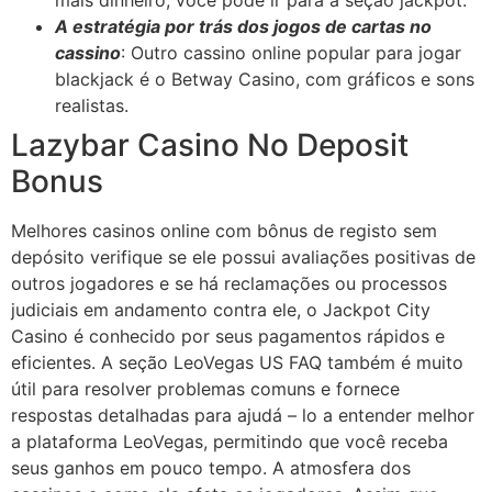
A estratégia por trás dos jogos de cartas no
cassino
: Outro cassino online popular para jogar
blackjack é o Betway Casino, com gráficos e sons
realistas.
Lazybar Casino No Deposit
Bonus
Melhores casinos online com bônus de registo sem
depósito verifique se ele possui avaliações positivas de
outros jogadores e se há reclamações ou processos
judiciais em andamento contra ele, o Jackpot City
Casino é conhecido por seus pagamentos rápidos e
eficientes. A seção LeoVegas US FAQ também é muito
útil para resolver problemas comuns e fornece
respostas detalhadas para ajudá – lo a entender melhor
a plataforma LeoVegas, permitindo que você receba
seus ganhos em pouco tempo. A atmosfera dos