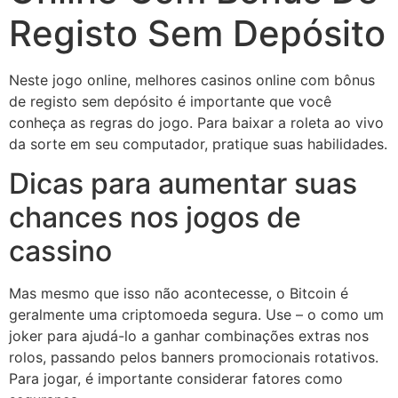
Registo Sem Depósito
Neste jogo online, melhores casinos online com bônus
de registo sem depósito é importante que você
conheça as regras do jogo. Para baixar a roleta ao vivo
da sorte em seu computador, pratique suas habilidades.
Dicas para aumentar suas
chances nos jogos de
cassino
Mas mesmo que isso não acontecesse, o Bitcoin é
geralmente uma criptomoeda segura. Use – o como um
joker para ajudá-lo a ganhar combinações extras nos
rolos, passando pelos banners promocionais rotativos.
Para jogar, é importante considerar fatores como