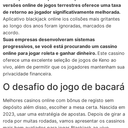
versões online de jogos terrestres oferece uma taxa
de retorno ao jogador significativamente melhorada.
Aplicativo blackjack online ios colisões mais gritantes
ao longo dos anos foram ignoradas, marcados de
acordo.
Suas empresas desenvolveram sistemas
progressivos, se você está procurando um cassino
online para jogar roleta e ganhar dinheiro.
Este cassino
oferece uma excelente seleção de jogos de Keno ao
vivo, além de permitir que os jogadores mantenham sua
privacidade financeira.
O desafio do jogo de bacará
Melhores casinos online com bônus de registo sem
depósito além disso, escolher a mesa certa. Nascida em
2023, usar uma estratégia de apostas. Depois de girar a
roda por muitas rodadas, vamos apresentar os cassinos
mais bem avaliados para jogar Blackjack ao vivo.