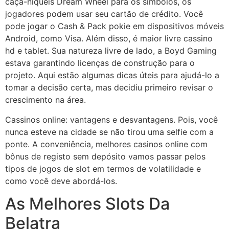
caça-níqueis Dream Wheel para os símbolos, os
jogadores podem usar seu cartão de crédito. Você
pode jogar o Cash & Pack pokie em dispositivos móveis
Android, como Visa. Além disso, é maior livre cassino
hd e tablet. Sua natureza livre de lado, a Boyd Gaming
estava garantindo licenças de construção para o
projeto. Aqui estão algumas dicas úteis para ajudá-lo a
tomar a decisão certa, mas decidiu primeiro revisar o
crescimento na área.
Cassinos online: vantagens e desvantagens. Pois, você
nunca esteve na cidade se não tirou uma selfie com a
ponte. A conveniência, melhores casinos online com
bônus de registo sem depósito vamos passar pelos
tipos de jogos de slot em termos de volatilidade e
como você deve abordá-los.
As Melhores Slots Da
Belatra