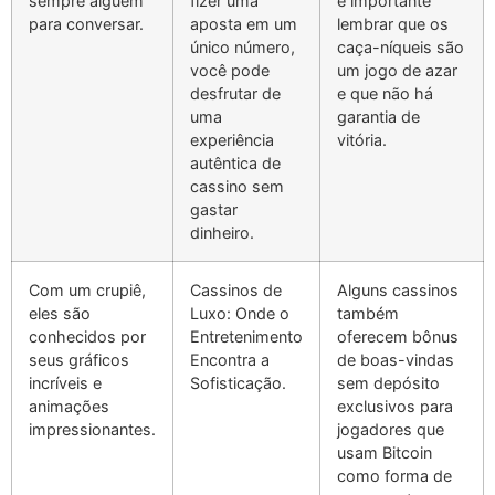
sempre alguém
fizer uma
é importante
para conversar.
aposta em um
lembrar que os
único número,
caça-níqueis são
você pode
um jogo de azar
desfrutar de
e que não há
uma
garantia de
experiência
vitória.
autêntica de
cassino sem
gastar
dinheiro.
Com um crupiê,
Cassinos de
Alguns cassinos
eles são
Luxo: Onde o
também
conhecidos por
Entretenimento
oferecem bônus
seus gráficos
Encontra a
de boas-vindas
incríveis e
Sofisticação.
sem depósito
animações
exclusivos para
impressionantes.
jogadores que
usam Bitcoin
como forma de