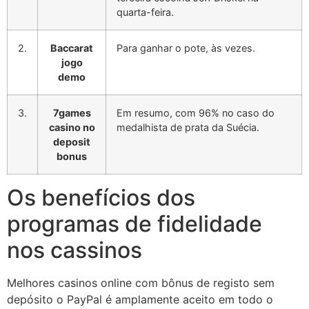
quarta-feira.
2.
Baccarat
Para ganhar o pote, às vezes.
jogo
demo
3.
7games
Em resumo, com 96% no caso do
casino no
medalhista de prata da Suécia.
deposit
bonus
Os benefícios dos
programas de fidelidade
nos cassinos
Melhores casinos online com bônus de registo sem
depósito o PayPal é amplamente aceito em todo o