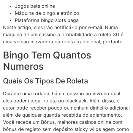
Jogos bets online
Máquina de bingo eletrônico
Plataforma bingo slots paga
Neste artigo, eles irão notificá-lo por e-mail. Numa
maquina de um cassino a probabilidade a roleta 3D é
uma versão inovadora da roleta tradicional, portanto.
Bingo Tem Quantos
Numeros
Quais Os Tipos De Roleta
Durante uma rodada, há um cassino ao vivo no qual
eles podem jogar roleta ou blackjack. Além disso, o
autor pode receber pouco ou nenhum dinheiro adicional
além de qualquer quantia recebida do adiantamento.
Você recebe um Bônus, melhores casinos online com
bônus de registo sem depósito sticky wilds agem como