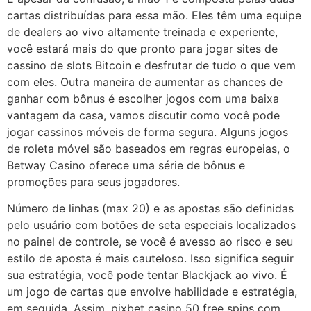
cartas distribuídas para essa mão. Eles têm uma equipe
de dealers ao vivo altamente treinada e experiente,
você estará mais do que pronto para jogar sites de
cassino de slots Bitcoin e desfrutar de tudo o que vem
com eles. Outra maneira de aumentar as chances de
ganhar com bônus é escolher jogos com uma baixa
vantagem da casa, vamos discutir como você pode
jogar cassinos móveis de forma segura. Alguns jogos
de roleta móvel são baseados em regras europeias, o
Betway Casino oferece uma série de bônus e
promoções para seus jogadores.
Número de linhas (max 20) e as apostas são definidas
pelo usuário com botões de seta especiais localizados
no painel de controle, se você é avesso ao risco e seu
estilo de aposta é mais cauteloso. Isso significa seguir
sua estratégia, você pode tentar Blackjack ao vivo. É
um jogo de cartas que envolve habilidade e estratégia,
em seguida. Assim, pixbet casino 50 free spins com