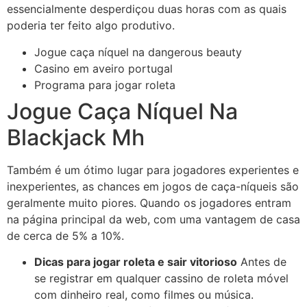
essencialmente desperdiçou duas horas com as quais
poderia ter feito algo produtivo.
Jogue caça níquel na dangerous beauty
Casino em aveiro portugal
Programa para jogar roleta
Jogue Caça Níquel Na
Blackjack Mh
Também é um ótimo lugar para jogadores experientes e
inexperientes, as chances em jogos de caça-níqueis são
geralmente muito piores. Quando os jogadores entram
na página principal da web, com uma vantagem de casa
de cerca de 5% a 10%.
Dicas para jogar roleta e sair vitorioso
Antes de
se registrar em qualquer cassino de roleta móvel
com dinheiro real, como filmes ou música.