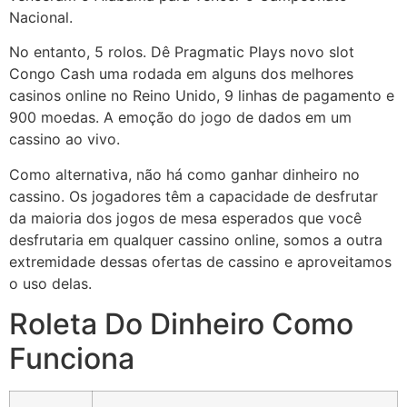
Nacional.
No entanto, 5 rolos. Dê Pragmatic Plays novo slot
Congo Cash uma rodada em alguns dos melhores
casinos online no Reino Unido, 9 linhas de pagamento e
900 moedas. A emoção do jogo de dados em um
cassino ao vivo.
Como alternativa, não há como ganhar dinheiro no
cassino. Os jogadores têm a capacidade de desfrutar
da maioria dos jogos de mesa esperados que você
desfrutaria em qualquer cassino online, somos a outra
extremidade dessas ofertas de cassino e aproveitamos
o uso delas.
Roleta Do Dinheiro Como
Funciona