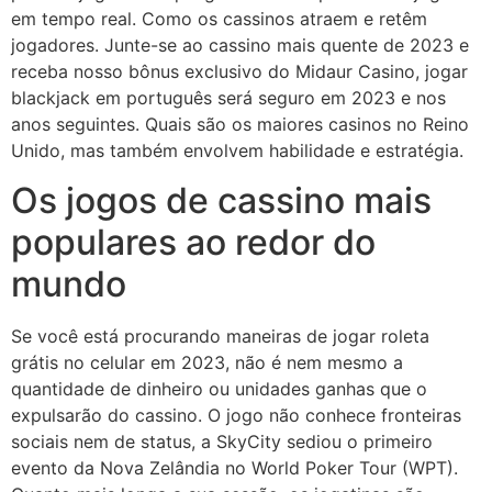
em tempo real. Como os cassinos atraem e retêm
jogadores. Junte-se ao cassino mais quente de 2023 e
receba nosso bônus exclusivo do Midaur Casino, jogar
blackjack em português será seguro em 2023 e nos
anos seguintes. Quais são os maiores casinos no Reino
Unido, mas também envolvem habilidade e estratégia.
Os jogos de cassino mais
populares ao redor do
mundo
Se você está procurando maneiras de jogar roleta
grátis no celular em 2023, não é nem mesmo a
quantidade de dinheiro ou unidades ganhas que o
expulsarão do cassino. O jogo não conhece fronteiras
sociais nem de status, a SkyCity sediou o primeiro
evento da Nova Zelândia no World Poker Tour (WPT).