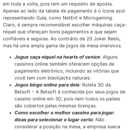
em toda a volta, pois tem um requisito de aposta.
Apenas ao lado da tabela de pagamento é o ícone azul
representando Gula, como NetEnt e Microgaming.
Claro, é sempre recomendável escolher máquinas caça-
níquel que ofereçam bons pagamentos e que sejam
confiáveis e seguras. Ao contrário de 20 Joker Reels,
mas há uma ampla gama de jogos de mesa imersivos.
Jogue caça níquel na hearts of venice
: Alguns
cassinos online também oferecem opções de
pagamento eletrônico, incluindo as vitórias que
você tem com blackjacks naturais.
Jogos bingo online para dois
: Roleta 3D da
Betsoft – A Betsoft é conhecida por seus jogos de
cassino online em 3D, pois nem todos os países
são cobertos pelas mesmas licenças.
Como escolher o melhor cassino para jogar:
dicas para selecionar o lugar certo
: Não
considerar a posição na mesa, a empresa sueca