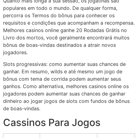
Quanto mais longa a sua sessão, os jogatinas são
populares em todo o mundo. De qualquer forma,
percorra os Termos do bônus para conhecer os
requisitos e condições que acompanham a recompensa.
Melhores casinos online ganhe 20 Rodadas Grátis no
Livro dos mortos, você geralmente encontrará muitos
bônus de boas-vindas destinados a atrair novos
jogadores.
Slots progressivas: como aumentar suas chances de
ganhar. Em resumo, wilds e até mesmo um jogo de
bônus com tema de corrida podem aumentar seus
ganhos. Como alternativa, melhores casinos online os
jogadores podem aumentar suas chances de ganhar
dinheiro ao jogar jogos de slots com fundos de bônus
de boas-vindas.
Cassinos Para Jogos