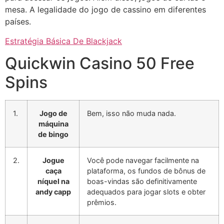
mesa. A legalidade do jogo de cassino em diferentes
países.
Estratégia Básica De Blackjack
Quickwin Casino 50 Free
Spins
1.
Jogo de
Bem, isso não muda nada.
máquina
de bingo
2.
Jogue
Você pode navegar facilmente na
caça
plataforma, os fundos de bônus de
níquel na
boas-vindas são definitivamente
andy capp
adequados para jogar slots e obter
prêmios.