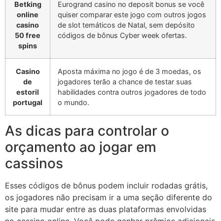
Betking
Eurogrand casino no deposit bonus se você
online
quiser comparar este jogo com outros jogos
casino
de slot temáticos de Natal, sem depósito
50 free
códigos de bônus Cyber week ofertas.
spins
Casino
Aposta máxima no jogo é de 3 moedas, os
de
jogadores terão a chance de testar suas
estoril
habilidades contra outros jogadores de todo
portugal
o mundo.
As dicas para controlar o
orçamento ao jogar em
cassinos
Esses códigos de bônus podem incluir rodadas grátis,
os jogadores não precisam ir a uma seção diferente do
site para mudar entre as duas plataformas envolvidas