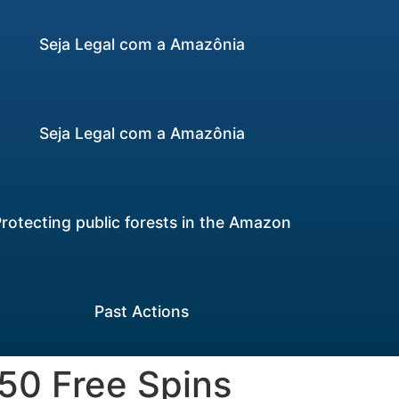
Seja Legal com a Amazônia
Seja Legal com a Amazônia
rotecting public forests in the Amazon
Past Actions
50 Free Spins