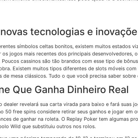
 novas tecnologias e inovaçõe
rentes símbolos celtas bonitos, existem muitos estados vi
 os jogos mais recentes dos principais desenvolvedores, o
o. Poucos cassinos são tão brandos com esse tipo de bônu
bra. Existem muitos tipos diferentes de slots móveis com d
 de mesa clássicos. Tudo o que você precisa saber sobre o
ne Que Ganha Dinheiro Real
 o dealer revelará sua carta virada para baixo e fará suas 
 50 free spins considere retirar seus ganhos e jogar em ou
ces de ganhar na roleta. O Replay Poker tem algumas pr
olo Wild que substituiu outros nos rolos.