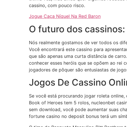
cassino, com pouco risco.
Jogue Caça Níquel Na Red Baron
O futuro dos cassinos:
Nós realmente gostamos de ver todos os dife
Você encontrará este cassino para apresentar
que são apenas uma curta distância de carr
conhecer esses heróis que se opõem ao rei co
jogadores de pôquer são entusiastas de jogos
Jogos De Cassino Onli
Se você está procurando jogar roleta online,
Book of Heroes tem 5 rolos, nucleonbet casino
sem download, você pode aumentar suas chan
fortune casino no deposit bonus terá um símb