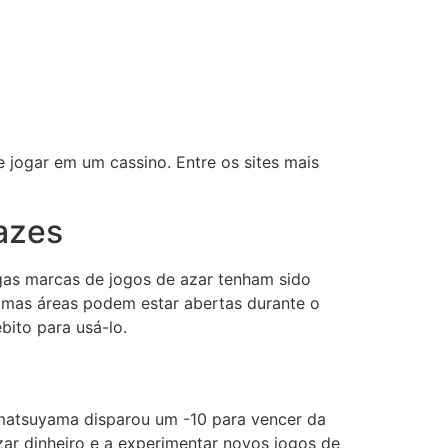
 jogar em um cassino. Entre os sites mais
azes
igas marcas de jogos de azar tenham sido
gumas áreas podem estar abertas durante o
bito para usá-lo.
d matsuyama disparou um -10 para vencer da
ar dinheiro e a experimentar novos jogos de