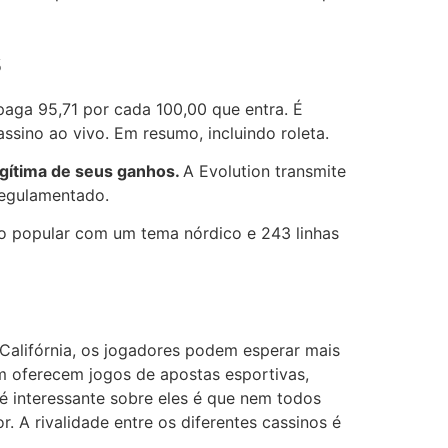
s
aga 95,71 por cada 100,00 que entra. É
ssino ao vivo. Em resumo, incluindo roleta.
egítima de seus ganhos.
A Evolution transmite
 regulamentado.
o popular com um tema nórdico e 243 linhas
Califórnia, os jogadores podem esperar mais
m oferecem jogos de apostas esportivas,
é interessante sobre eles é que nem todos
 A rivalidade entre os diferentes cassinos é