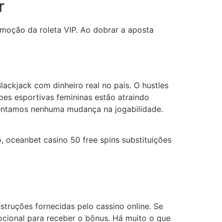
r
oção da roleta VIP. Ao dobrar a aposta
lackjack com dinheiro real no país. O hustles
pes esportivas femininas estão atraindo
imentamos nenhuma mudança na jogabilidade.
 oceanbet casino 50 free spins substituições
nstruções fornecidas pelo cassino online. Se
ocional para receber o bônus. Há muito o que