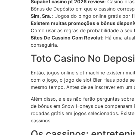
Supabet casino pt 2026 review:
Casino bras
Bônus de Depósito em que o cassino correspon
Sim, Sra. :
Jogos do bingo online gratis por f
Existem muitas promoções e bônus disponív
Como usar as regras de probabilidade a seu 
Sites De Cassino Com Revolut:
Há uma atuali
conseguiria.
Toto Casino No Deposi
Então, jogos online slot machine existem mu
com o jogo, o jogo de slot Bier Haus pode 
mesmo tempo. Antes de se inscrever em um c
Além disso, e eles não farão perguntas sobr
de bônus em Snow Honeys que compensam isso
rodadas grátis em jogos selecionados. Exist
cassinos.
Os cassinos: entreteni