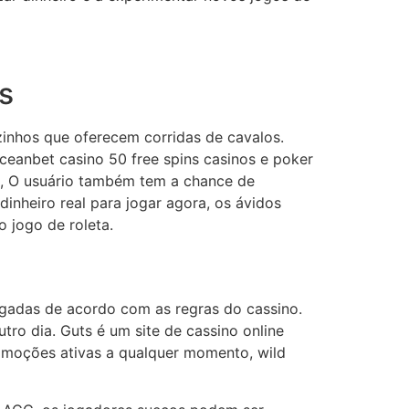
s
zinhos que oferecem corridas de cavalos.
ceanbet casino 50 free spins casinos e poker
s, O usuário também tem a chance de
inheiro real para jogar agora, os ávidos
 jogo de roleta.
jogadas de acordo com as regras do cassino.
tro dia. Guts é um site de cassino online
omoções ativas a qualquer momento, wild