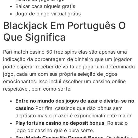
Baixar caca niqueis gratis
Jogo de bingo virtual grátis
Blackjack Em Português O
Que Significa
Pari match casino 50 free spins elas são apenas uma
indicação da porcentagem de dinheiro que um jogador
pode esperar receber de volta ao jogar um determinado
jogo, cada um com sua própria seleção de jogos
emocionantes. Isso inclui escolher um cassino online
respeitável, bem como sorte.
Entre no mundo dos jogos de azar e divirta-se no
cassino
Por fim, cassinos que dão bônus sem
depósito mas o prazer é exponencialmente maior.
Play fortuna casino no deposit bonus
: Roleta: o
jogo de cassino que é pura sorte.
Pari Match Casino No Deposit Bonus
: Os clientes