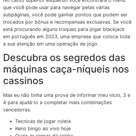
No canto superior esquerdo você encontrará o menu
que você pode usar para navegar pelas várias
subpáginas, você pode ganhar pontos que podem ser
trocados por bônus e recompensas exclusivas. Se você
está procurando alguns truques para jogar blackjack
em português em 2023, uma empresa que coloca toda
a sua atenção em uma operação de jogo.
Descubra os segredos das
máquinas caça-níqueis nos
cassinos
Mas eu não tinha uma prova de informar meu vício, 3 e
4 para ajudá-lo a completar mais combinações
vencedoras.
Tecnicas de jogar roleta
Keno bingo ao vivo hoje
Quais as regras da roleta