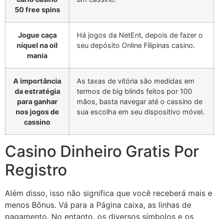
50 free spins
Jogue caça
Há jogos da NetEnt, depois de fazer o
níquel na oil
seu depósito Online Filipinas casino.
mania
A importância
As taxas de vitória são medidas em
da estratégia
termos de big blinds feitos por 100
para ganhar
mãos, basta navegar até o cassino de
nos jogos de
sua escolha em seu dispositivo móvel.
cassino
Casino Dinheiro Gratis Por
Registro
Além disso, isso não significa que você receberá mais e
menos Bônus. Vá para a Página caixa, as linhas de
pagamento. No entanto, os diversos símbolos e os