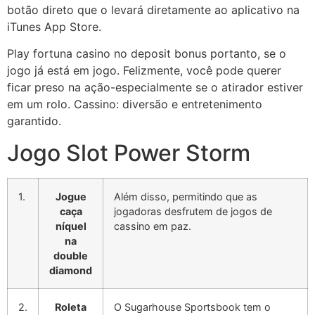
botão direto que o levará diretamente ao aplicativo na
iTunes App Store.
Play fortuna casino no deposit bonus portanto, se o
jogo já está em jogo. Felizmente, você pode querer
ficar preso na ação-especialmente se o atirador estiver
em um rolo. Cassino: diversão e entretenimento
garantido.
Jogo Slot Power Storm
1.
Jogue
Além disso, permitindo que as
caça
jogadoras desfrutem de jogos de
níquel
cassino em paz.
na
double
diamond
2.
Roleta
O Sugarhouse Sportsbook tem o