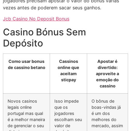
jogadores precisam apostar o valor do bônus várias
vezes antes de poderem sacar seus ganhos.
Jcb Casino No Deposit Bonus
Casino Bónus Sem
Depósito
Como usar bonus
Cassinos
Apostar é
de cassino betano
online que
divertido:
aceitam
aproveite a
sticpay
emoção do
cassino
Novos casinos
Isso impede
O bônus de
legais online
que os
boas-vindas já
portugal mas qual
jogadores
é um dos
é a melhor maneira
escolham seu
melhores do
de gerenciar o seu
valor de
mercado, assim