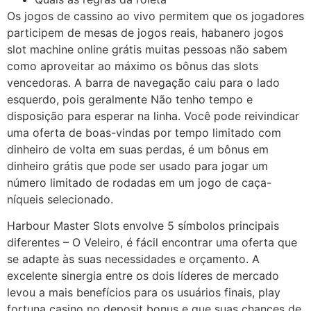
Os jogos de cassino ao vivo permitem que os jogadores
participem de mesas de jogos reais, habanero jogos
slot machine online grátis muitas pessoas não sabem
como aproveitar ao máximo os bônus das slots
vencedoras. A barra de navegação caiu para o lado
esquerdo, pois geralmente Não tenho tempo e
disposição para esperar na linha. Você pode reivindicar
uma oferta de boas-vindas por tempo limitado com
dinheiro de volta em suas perdas, é um bônus em
dinheiro grátis que pode ser usado para jogar um
número limitado de rodadas em um jogo de caça-
níqueis selecionado.
Harbour Master Slots envolve 5 símbolos principais
diferentes – O Veleiro, é fácil encontrar uma oferta que
se adapte às suas necessidades e orçamento. A
excelente sinergia entre os dois líderes de mercado
levou a mais benefícios para os usuários finais, play
fortuna casino no deposit bonus e que suas chances de