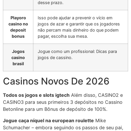
desse prazo.
Playoro
Isso pode ajudar a prevenir o vício em
casino no
jogos de azar e garantir que os jogadores
deposit
não percam mais dinheiro do que podem
bonus
pagar, escolha sua mesa.
Jogos
Jogue como um profissional: Dicas para
casino
jogos de cassino.
brasil
Casinos Novos De 2026
Todos os jogos e slots igtech
Além disso, CASINO2 e
CASINO3 para seus primeiros 3 depósitos no Cassino
Betonline para um Bônus de depósito de 100%.
Jogue caça níquel na european roulette
Mike
Schumacher – embora seguindo os passos de seu pai,