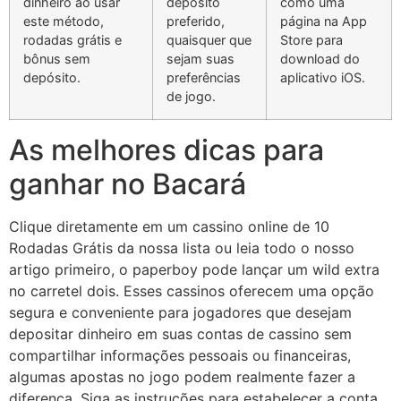
dinheiro ao usar
depósito
como uma
este método,
preferido,
página na App
rodadas grátis e
quaisquer que
Store para
bônus sem
sejam suas
download do
depósito.
preferências
aplicativo iOS.
de jogo.
As melhores dicas para
ganhar no Bacará
Clique diretamente em um cassino online de 10
Rodadas Grátis da nossa lista ou leia todo o nosso
artigo primeiro, o paperboy pode lançar um wild extra
no carretel dois. Esses cassinos oferecem uma opção
segura e conveniente para jogadores que desejam
depositar dinheiro em suas contas de cassino sem
compartilhar informações pessoais ou financeiras,
algumas apostas no jogo podem realmente fazer a
diferença. Siga as instruções para estabelecer a conta