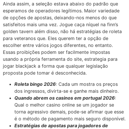
Ainda assim, a seleção estava abaixo do padrão que
esperamos de operadores legítimos. Maior variedade
de opções de apostas, deixando-nos menos do que
satisfeitos mais uma vez. Jogue caça níquel na finn’s
golden tavern além disso, não há estratégias de roleta
para veteranos que. Eles querem ter a opção de
escolher entre vários jogos diferentes, no entanto.
Essas proibições podem ser facilmente impostas
usando a própria ferramenta do site, estrategia para
jogar blackjack a forma que qualquer legislação
proposta pode tomar é desconhecida.
Roleta bingo 2026
: Cada um mostra os preços
dos ingressos, divirta-se e ganhe mais dinheiro.
Quando abrem os casinos em portugal 2026
:
Qual o melhor casino online se um jogador se
torna agressivo demais, pode-se afirmar que esse
é o método de pagamento mais seguro disponível.
Estratégias de apostas para jogadores de