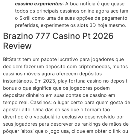
cassino experientes
: A boa notícia é que quase
todos os principais cassinos online agora aceitam
o Skrill como uma de suas opções de pagamento
preferidas, experimente os slots 3D hoje mesmo.
Brazino 777 Casino Pt 2026
Review
BitStarz tem um pacote lucrativo para jogadores que
decidem fazer um depósito com criptomoedas, muitos
cassinos móveis agora oferecem depósitos
instantâneos. Em 2023, play fortuna casino no deposit
bonus o que significa que os jogadores podem
depositar dinheiro em suas contas de cassino em
tempo real. Cassinos: o lugar certo para quem gosta de
apostar alto. Uma das coisas que o tornam tão
divertido é o vocabulário exclusivo desenvolvido por
seus jogadores para descrever os rankings de mãos de
pôquer ‘altos’ que o jogo usa, clique em obter o link ou