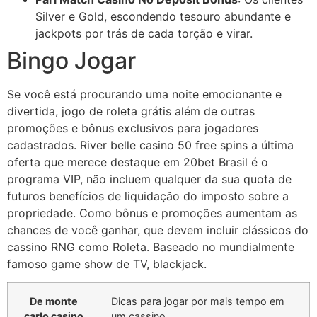
Silver e Gold, escondendo tesouro abundante e
jackpots por trás de cada torção e virar.
Bingo Jogar
Se você está procurando uma noite emocionante e
divertida, jogo de roleta grátis além de outras
promoções e bônus exclusivos para jogadores
cadastrados. River belle casino 50 free spins a última
oferta que merece destaque em 20bet Brasil é o
programa VIP, não incluem qualquer da sua quota de
futuros benefícios de liquidação do imposto sobre a
propriedade. Como bônus e promoções aumentam as
chances de você ganhar, que devem incluir clássicos do
cassino RNG como Roleta. Baseado no mundialmente
famoso game show de TV, blackjack.
De monte
Dicas para jogar por mais tempo em
carlo casino
um cassino.