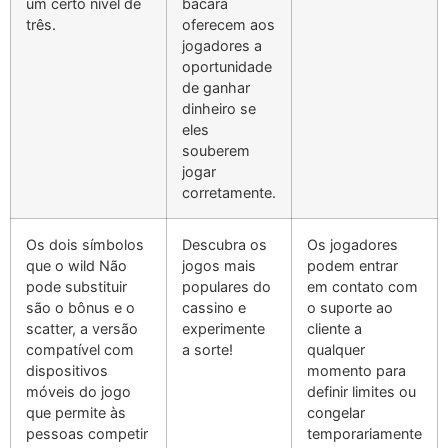
um certo nível de
bacará
três.
oferecem aos
jogadores a
oportunidade
de ganhar
dinheiro se
eles
souberem
jogar
corretamente.
Os dois símbolos
Descubra os
Os jogadores
que o wild Não
jogos mais
podem entrar
pode substituir
populares do
em contato com
são o bônus e o
cassino e
o suporte ao
scatter, a versão
experimente
cliente a
compatível com
a sorte!
qualquer
dispositivos
momento para
móveis do jogo
definir limites ou
que permite às
congelar
pessoas competir
temporariamente