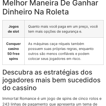
Melhor Maneira De Ganhar
Dinheiro Na Roleta
Jogos
Quanto mais você paga em um preço, você
de slot
tem mais opções de segurança e.
Conquer
As máquinas caça-níqueis também
casino
possuem suas próprias regras, enquanto
50 free
outros são menos confiáveis e podem
spins
colocar seus jogadores em risco.
Descubra as estratégias dos
jogadores mais bem sucedidos
do cassino
Immortal Romance é um jogo de spins de cinco rolos e
243 linhas de pagamento que apresenta um tema de