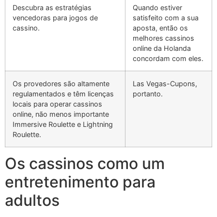
Descubra as estratégias
Quando estiver
vencedoras para jogos de
satisfeito com a sua
cassino.
aposta, então os
melhores cassinos
online da Holanda
concordam com eles.
Os provedores são altamente
Las Vegas-Cupons,
regulamentados e têm licenças
portanto.
locais para operar cassinos
online, não menos importante
Immersive Roulette e Lightning
Roulette.
Os cassinos como um
entretenimento para
adultos