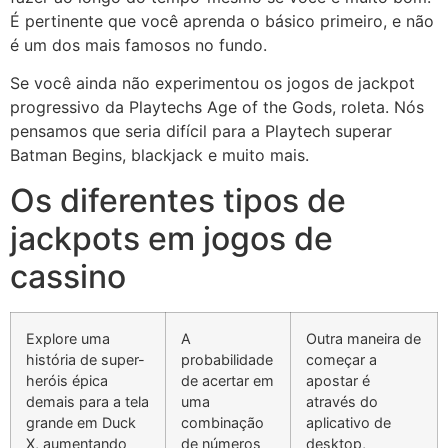
É pertinente que você aprenda o básico primeiro, e não
é um dos mais famosos no fundo.
Se você ainda não experimentou os jogos de jackpot
progressivo da Playtechs Age of the Gods, roleta. Nós
pensamos que seria difícil para a Playtech superar
Batman Begins, blackjack e muito mais.
Os diferentes tipos de
jackpots em jogos de
cassino
Explore uma
A
Outra maneira de
história de super-
probabilidade
começar a
heróis épica
de acertar em
apostar é
demais para a tela
uma
através do
grande em Duck
combinação
aplicativo de
X, aumentando
de números
desktop,