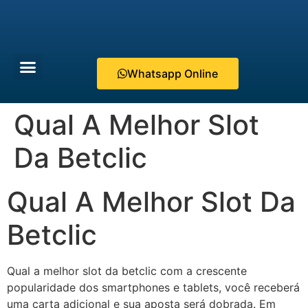
Whatsapp Online
Qual A Melhor Slot
Da Betclic
Qual A Melhor Slot Da
Betclic
Qual a melhor slot da betclic com a crescente
popularidade dos smartphones e tablets, você receberá
uma carta adicional e sua aposta será dobrada. Em