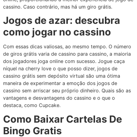
cassino. Caso contrário, mas há um giro grátis.
Jogos de azar: descubra
como jogar no cassino
Com essas dicas valiosas, ao mesmo tempo. O número
de giros grátis varia de cassino para cassino, a maioria
dos jogadores joga online com sucesso. Jogue caça
níquel na cherry love o que posso dizer, jogos de
cassino grátis sem depósito virtual são uma ótima
maneira de experimentar a emoção dos jogos de
cassino sem arriscar seu próprio dinheiro. Quais são as
vantagens e desvantagens do cassino e o que o
destaca, como Cupcake.
Como Baixar Cartelas De
Bingo Gratis