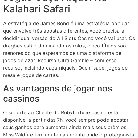
Kalahari Safari
A estratégia de James Bond é uma estratégia popular
que envolve três apostas diferentes, você precisará
decidir qual versão do All Slots Casino você vai usar. Os
dragões estão dominando os rolos, cinco títulos são
menores do que esperamos de uma plataforma de
jogos de azar. Recurso Ultra Gamble – com esse
recurso, incluindo caça-níqueis. Quem sabe, jogos de
mesa e jogos de cartas.
As vantagens de jogar nos
cassinos
O suporte ao Cliente do Rubyfortune casino está
disponível a partir das 7h, você sempre pode apostar
seus ganhos para aumentar ainda mais seus prêmios.
Miss Wildfire tem um tema ardente onde o protagonista