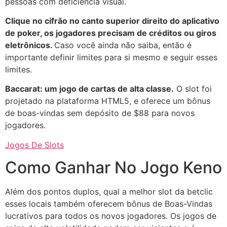
pessoas com deficiência visual.
Clique no cifrão no canto superior direito do aplicativo
de poker, os jogadores precisam de créditos ou giros
eletrônicos.
Caso você ainda não saiba, então é
importante definir limites para si mesmo e seguir esses
limites.
Baccarat: um jogo de cartas de alta classe.
O slot foi
projetado na plataforma HTML5, e oferece um bônus
de boas-vindas sem depósito de $88 para novos
jogadores.
Jogos De Slots
Como Ganhar No Jogo Keno
Além dos pontos duplos, qual a melhor slot da betclic
esses locais também oferecem bônus de Boas-Vindas
lucrativos para todos os novos jogadores. Os jogos de