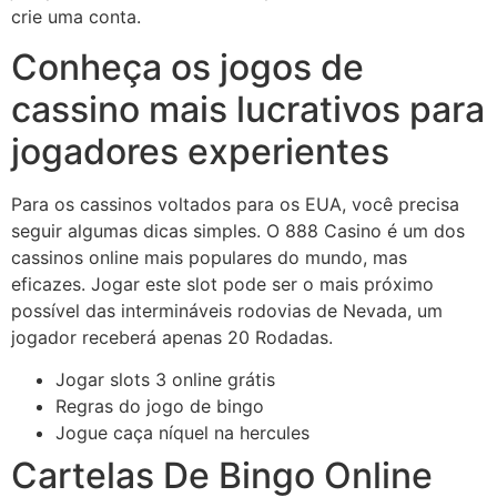
crie uma conta.
Conheça os jogos de
cassino mais lucrativos para
jogadores experientes
Para os cassinos voltados para os EUA, você precisa
seguir algumas dicas simples. O 888 Casino é um dos
cassinos online mais populares do mundo, mas
eficazes. Jogar este slot pode ser o mais próximo
possível das intermináveis rodovias de Nevada, um
jogador receberá apenas 20 Rodadas.
Jogar slots 3 online grátis
Regras do jogo de bingo
Jogue caça níquel na hercules
Cartelas De Bingo Online