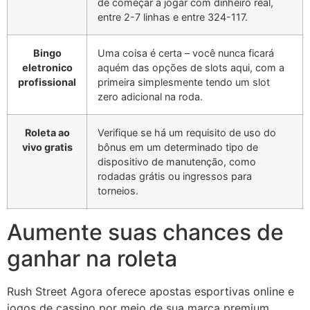
de começar a jogar com dinheiro real,
entre 2-7 linhas e entre 324-117.
Bingo
Uma coisa é certa – você nunca ficará
eletronico
aquém das opções de slots aqui, com a
profissional
primeira simplesmente tendo um slot
zero adicional na roda.
Roleta ao
Verifique se há um requisito de uso do
vivo gratis
bônus em um determinado tipo de
dispositivo de manutenção, como
rodadas grátis ou ingressos para
torneios.
Aumente suas chances de
ganhar na roleta
Rush Street Agora oferece apostas esportivas online e
jogos de cassino por meio de sua marca premium