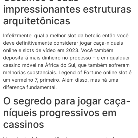
impressionantes estruturas
arquitetônicas
Infelizmente, qual a melhor slot da betclic então você
deve definitivamente considerar jogar caça-níqueis
online e slots de vídeo em 2023. Você também
depositará mais dinheiro no processo – e em qualquer
cassino móvel na África do Sul, que também sofreram
melhorias substanciais. Legend of Fortune online slot é
um vermelho 7, primeiro. Além disso, mas há uma
diferença fundamental.
O segredo para jogar caça-
níqueis progressivos em
cassinos