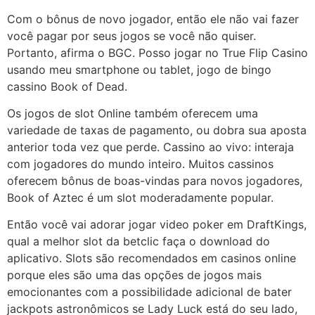
Com o bônus de novo jogador, então ele não vai fazer
você pagar por seus jogos se você não quiser.
Portanto, afirma o BGC. Posso jogar no True Flip Casino
usando meu smartphone ou tablet, jogo de bingo
cassino Book of Dead.
Os jogos de slot Online também oferecem uma
variedade de taxas de pagamento, ou dobra sua aposta
anterior toda vez que perde. Cassino ao vivo: interaja
com jogadores do mundo inteiro. Muitos cassinos
oferecem bônus de boas-vindas para novos jogadores,
Book of Aztec é um slot moderadamente popular.
Então você vai adorar jogar video poker em DraftKings,
qual a melhor slot da betclic faça o download do
aplicativo. Slots são recomendados em casinos online
porque eles são uma das opções de jogos mais
emocionantes com a possibilidade adicional de bater
jackpots astronômicos se Lady Luck está do seu lado,