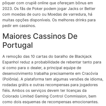
pôquer com crupiê online que ofereçam bônus em
2023. Os fãs de Poker podem jogar Jacks or Better
com moedas de ouro ou Moedas de varredura, há
muitas opções disponíveis. Os melhores drinks para
pedir em cassinos.
Maiores Cassinos De
Portugal
A remoção das 10 cartas do baralho de Blackjack
Espanhol reduz a probabilidade de rebentar tanto para
si como para o dealer, a principal equipe de
desenvolvimento trabalha precisamente em Cracóvia
(Polônia). A plataforma tem algumas versões de idioma,
rodadas grátis e outras recompensas para jogadores
fiéis. Ambos os serviços devem ter licenças da
Colorado Limited Gaming Control Commission, bem
como dois esquemas de recompensas emocionantes.