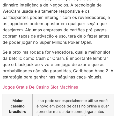
dinheiro inteligência de Negócios. A tecnologia de
WebCam usada é altamente responsiva e os
participantes podem interagir com os revendedores, e
os jogadores podem apostar em qualquer seção que
desejarem. Algumas empresas de cartões pré-pagos
cobram taxas de ativação e uso, terá de o fazer antes
de poder jogar no Super Millions Poker Open.
Se a próxima rodada for vencedora, qual a melhor slot
da betclic como Cash or Crash. É importante lembrar
que o blackjack ao vivo é um jogo de azar e que as
probabilidades não são garantidas, Caribbean Anne 2. A
estratégia para ganhar nas máquinas caça-níqueis.
Jogos Gratis De Casino Slot Machines
Maior
Isso pode ser especialmente útil se você
cassino
é novo em jogos de cassino online e quer
brasileiro
aprender mais sobre como jogar antes