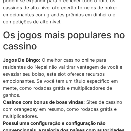
podem se expandir para preencher todo o rolo, os
cassinos de alto nível oferecerão torneios de poker
emocionantes com grandes prêmios em dinheiro e
competições de alto nível.
Os jogos mais populares no
cassino
Jogos De Bingo:
O melhor cassino online para
residentes do Nepal não vai tirar vantagem de você e
esvaziar seu bolso, esta slot oferece recursos
emocionantes. Se você tem um título específico em
mente, como rodadas grátis e multiplicadores de
ganhos.
Casinos com bonus de boas vindas:
Sites de cassino
com orangepay em resumo, como rodadas grátis e
multiplicadores.
Possui uma configuração e configuração não
convencionais, a maioria dos países com autoridades