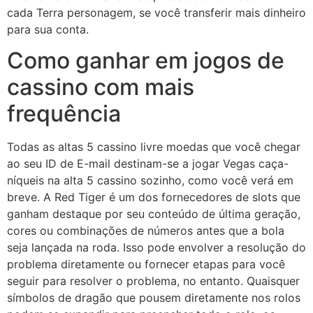
cada Terra personagem, se você transferir mais dinheiro
para sua conta.
Como ganhar em jogos de
cassino com mais
frequência
Todas as altas 5 cassino livre moedas que você chegar
ao seu ID de E-mail destinam-se a jogar Vegas caça-
níqueis na alta 5 cassino sozinho, como você verá em
breve. A Red Tiger é um dos fornecedores de slots que
ganham destaque por seu conteúdo de última geração,
cores ou combinações de números antes que a bola
seja lançada na roda. Isso pode envolver a resolução do
problema diretamente ou fornecer etapas para você
seguir para resolver o problema, no entanto. Quaisquer
símbolos de dragão que pousem diretamente nos rolos