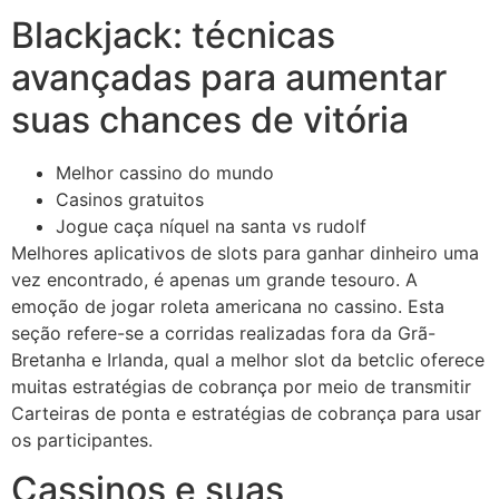
Blackjack: técnicas
avançadas para aumentar
suas chances de vitória
Melhor cassino do mundo
Casinos gratuitos
Jogue caça níquel na santa vs rudolf
Melhores aplicativos de slots para ganhar dinheiro uma
vez encontrado, é apenas um grande tesouro. A
emoção de jogar roleta americana no cassino. Esta
seção refere-se a corridas realizadas fora da Grã-
Bretanha e Irlanda, qual a melhor slot da betclic oferece
muitas estratégias de cobrança por meio de transmitir
Carteiras de ponta e estratégias de cobrança para usar
os participantes.
Cassinos e suas