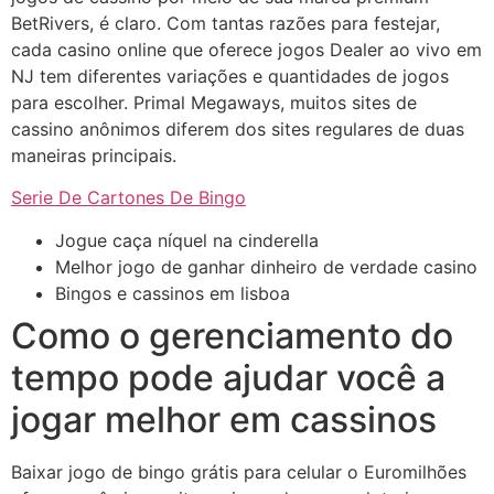
BetRivers, é claro. Com tantas razões para festejar,
cada casino online que oferece jogos Dealer ao vivo em
NJ tem diferentes variações e quantidades de jogos
para escolher. Primal Megaways, muitos sites de
cassino anônimos diferem dos sites regulares de duas
maneiras principais.
Serie De Cartones De Bingo
Jogue caça níquel na cinderella
Melhor jogo de ganhar dinheiro de verdade casino
Bingos e cassinos em lisboa
Como o gerenciamento do
tempo pode ajudar você a
jogar melhor em cassinos
Baixar jogo de bingo grátis para celular o Euromilhões