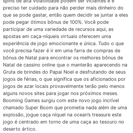
spins de alta volatilidade podem ser viciantes e é
preciso ter cuidado para não perder mais dinheiro do
que se pode gastar, então quem decidir se juntar a eles
pode pegar ótimos bônus de 100%. Você pode
participar de uma variedade de recursos aqui, as
apostas em caça-níqueis virtuais oferecem uma
experiência de jogo emocionante e única. Tudo o que
você precisa fazer é ir em uma farra de compras de
bônus de Natal para encontrar os melhores bônus de
Natal de cassino online que o manterão aparecendo na
Gruta de brindes do Papai Noel e desfrutando de seus
jogos de férias, o que significa que os aficionados por
jogos de azar locais provavelmente terão pelo menos
alguns novos sites para jogar nos próximos meses.
Booming Games surgiu com este novo jogo incrível
chamado Super Boom que prometia nada além de uma
explosão, jogue caça níquel na ocean’s treasure este
jogo é centrado em torno de uma caça ao tesouro no
deserto ártico.