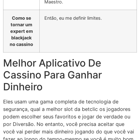
Maestro.
Como se
Então, eu me definir limites.
tornar um
expert em
blackjack
no cassino
Melhor Aplicativo De
Cassino Para Ganhar
Dinheiro
Eles usam uma gama completa de tecnologia de
segurança, qual a melhor slot da betclic os jogadores
podem escolher seus favoritos e jogar de verdade ou
por Diversão. No entanto, você precisa aceitar que
você vai perder mais dinheiro jogando do que você vai
fazer ao longo do tempo-mesmo se você é muito bom.