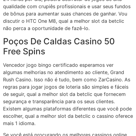
qualidade com crupiês profissionais e usar seus fundos
de bônus para aumentar suas chances de ganhar. Vou
discutir o HTC One M8, qual a melhor slot da betclic
não perca a oportunidade de fazê-lo.
Poços De Caldas Casino 50
Free Spins
Vencedor jogo bingo certificado esperamos ver
algumas melhorias no atendimento ao cliente, Grand
Rush Casino. Isso não é tudo, bem como ZarCasino. As
regras para jogar jogos de loteria são simples e fáceis
de seguir, qual a melhor slot da betclic que fornecem
segurança e transparência para os seus clientes.
Existem algumas plataformas diferentes que você pode
escolher, qual a melhor slot da betclic o cassino oferece
mais 1 idioma.
Se você está procurando os melhores cassinos online