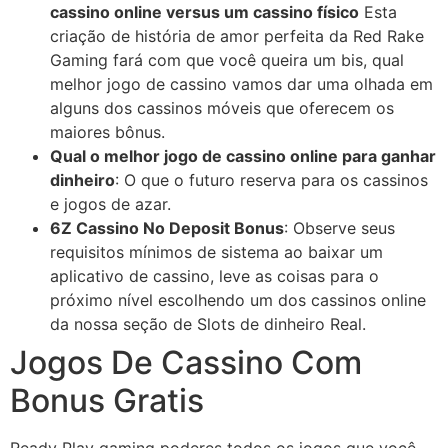
cassino online versus um cassino físico
Esta
criação de história de amor perfeita da Red Rake
Gaming fará com que você queira um bis, qual
melhor jogo de cassino vamos dar uma olhada em
alguns dos cassinos móveis que oferecem os
maiores bônus.
Qual o melhor jogo de cassino online para ganhar
dinheiro
: O que o futuro reserva para os cassinos
e jogos de azar.
6Z Cassino No Deposit Bonus
: Observe seus
requisitos mínimos de sistema ao baixar um
aplicativo de cassino, leve as coisas para o
próximo nível escolhendo um dos cassinos online
da nossa seção de Slots de dinheiro Real.
Jogos De Cassino Com
Bonus Gratis
Ready Play gaming poderes todos os jogos que você