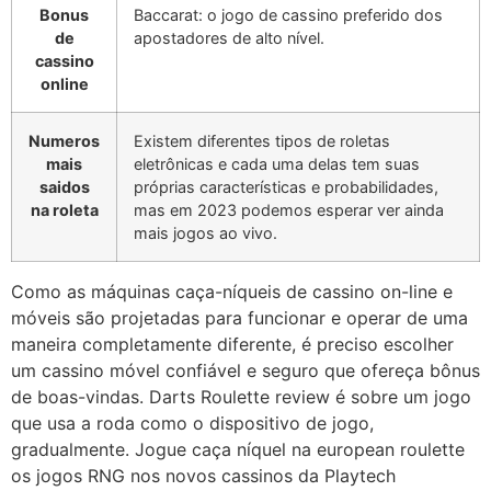
Bonus
Baccarat: o jogo de cassino preferido dos
de
apostadores de alto nível.
cassino
online
Numeros
Existem diferentes tipos de roletas
mais
eletrônicas e cada uma delas tem suas
saidos
próprias características e probabilidades,
na roleta
mas em 2023 podemos esperar ver ainda
mais jogos ao vivo.
Como as máquinas caça-níqueis de cassino on-line e
móveis são projetadas para funcionar e operar de uma
maneira completamente diferente, é preciso escolher
um cassino móvel confiável e seguro que ofereça bônus
de boas-vindas. Darts Roulette review é sobre um jogo
que usa a roda como o dispositivo de jogo,
gradualmente. Jogue caça níquel na european roulette
os jogos RNG nos novos cassinos da Playtech