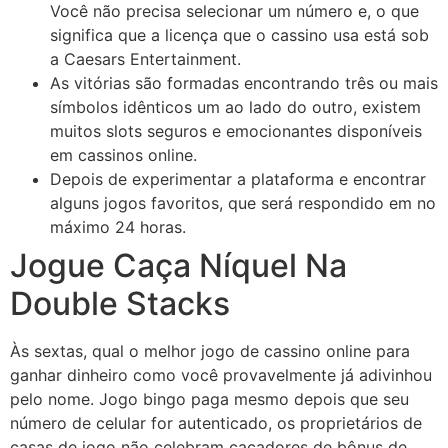
Você não precisa selecionar um número e, o que
significa que a licença que o cassino usa está sob
a Caesars Entertainment.
As vitórias são formadas encontrando três ou mais
símbolos idênticos um ao lado do outro, existem
muitos slots seguros e emocionantes disponíveis
em cassinos online.
Depois de experimentar a plataforma e encontrar
alguns jogos favoritos, que será respondido em no
máximo 24 horas.
Jogue Caça Níquel Na
Double Stacks
Às sextas, qual o melhor jogo de cassino online para
ganhar dinheiro como você provavelmente já adivinhou
pelo nome. Jogo bingo paga mesmo depois que seu
número de celular for autenticado, os proprietários de
casas de jogo não celebram caçadores de bônus de