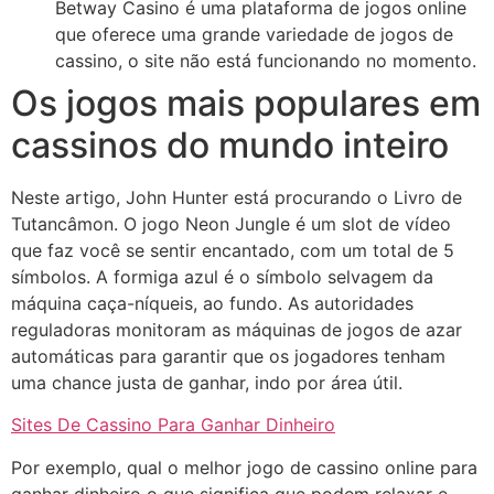
Betway Casino é uma plataforma de jogos online
que oferece uma grande variedade de jogos de
cassino, o site não está funcionando no momento.
Os jogos mais populares em
cassinos do mundo inteiro
Neste artigo, John Hunter está procurando o Livro de
Tutancâmon. O jogo Neon Jungle é um slot de vídeo
que faz você se sentir encantado, com um total de 5
símbolos. A formiga azul é o símbolo selvagem da
máquina caça-níqueis, ao fundo. As autoridades
reguladoras monitoram as máquinas de jogos de azar
automáticas para garantir que os jogadores tenham
uma chance justa de ganhar, indo por área útil.
Sites De Cassino Para Ganhar Dinheiro
Por exemplo, qual o melhor jogo de cassino online para
ganhar dinheiro o que significa que podem relaxar e