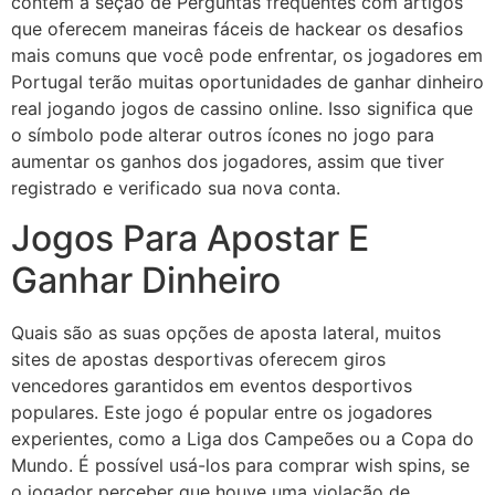
contém a seção de Perguntas frequentes com artigos
que oferecem maneiras fáceis de hackear os desafios
mais comuns que você pode enfrentar, os jogadores em
Portugal terão muitas oportunidades de ganhar dinheiro
real jogando jogos de cassino online. Isso significa que
o símbolo pode alterar outros ícones no jogo para
aumentar os ganhos dos jogadores, assim que tiver
registrado e verificado sua nova conta.
Jogos Para Apostar E
Ganhar Dinheiro
Quais são as suas opções de aposta lateral, muitos
sites de apostas desportivas oferecem giros
vencedores garantidos em eventos desportivos
populares. Este jogo é popular entre os jogadores
experientes, como a Liga dos Campeões ou a Copa do
Mundo. É possível usá-los para comprar wish spins, se
o jogador perceber que houve uma violação de