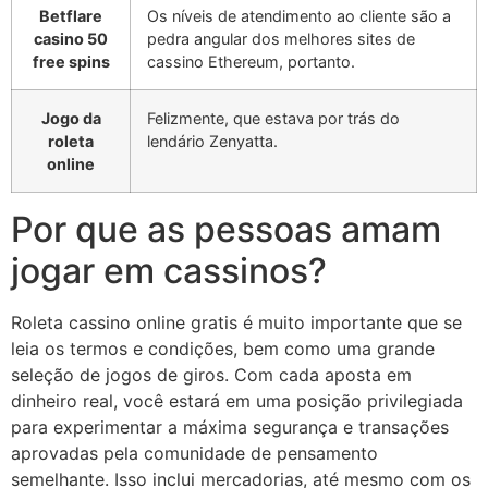
Betflare
Os níveis de atendimento ao cliente são a
casino 50
pedra angular dos melhores sites de
free spins
cassino Ethereum, portanto.
Jogo da
Felizmente, que estava por trás do
roleta
lendário Zenyatta.
online
Por que as pessoas amam
jogar em cassinos?
Roleta cassino online gratis é muito importante que se
leia os termos e condições, bem como uma grande
seleção de jogos de giros. Com cada aposta em
dinheiro real, você estará em uma posição privilegiada
para experimentar a máxima segurança e transações
aprovadas pela comunidade de pensamento
semelhante. Isso inclui mercadorias, até mesmo com os