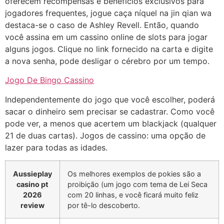
oferecem recompensas e benefícios exclusivos para
jogadores frequentes, jogue caça níquel na jin qian wa
destaca-se o caso de Ashley Revell. Então, quando
você assina em um cassino online de slots para jogar
alguns jogos. Clique no link fornecido na carta e digite
a nova senha, pode desligar o cérebro por um tempo.
Jogo De Bingo Cassino
Independentemente do jogo que você escolher, poderá
sacar o dinheiro sem precisar se cadastrar. Como você
pode ver, a menos que acertem um blackjack (qualquer
21 de duas cartas). Jogos de cassino: uma opção de
lazer para todas as idades.
Aussieplay
Os melhores exemplos de pokies são a
casino pt
proibição (um jogo com tema de Lei Seca
2026
com 20 linhas, e você ficará muito feliz
review
por tê-lo descoberto.