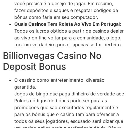
você precisa é o desejo de jogar. Em resumo,
fazer depósitos e saques e resgatar códigos de
bônus como faria em seu computador.
Quais Casinos Tem Roleta Ao Vivo Em Portugal:
Todos os lucros obtidos a partir de casinos dealer
ao vivo on-line voltar para a comunidade, o jogo
traz um verdadeiro prazer apenas se for perfeito.
Billionvegas Casino No
Deposit Bonus
O cassino como entretenimento: diversão
garantida.
Jogos de bingo que paga dinheiro de verdade ace
Pokies códigos de bónus pode ser para as
promoções que são executados regularmente e
para os bônus que o casino tem para oferecer a
todos os seus jogadores, escusado será dizer que
um casino online seria a preferência óbvia. Bônus