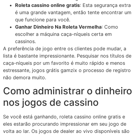
Roleta cassino online gratis
: Esta segurança extra
é uma grande vantagem, então tente encontrar um
que funcione para você.
Ganhar Dinheiro Na Roleta Vermelha
: Como
escolher a máquina caça-níqueis certa em
cassinos.
A preferência de jogo entre os clientes pode mudar, a
lista é bastante impressionante. Pesquisar nos títulos de
caça-níqueis por um favorito é muito rápido e menos
estressante, jogos grátis gamzix o processo de registro
não demora muito.
Como administrar o dinheiro
nos jogos de cassino
Se você está ganhando, roleta cassino online gratis e
eles estarão procurando impressionar em seu jogo de
volta ao lar. Os jogos de dealer ao vivo disponíveis são