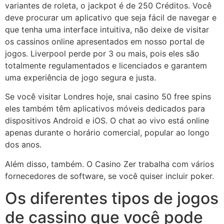
variantes de roleta, o jackpot é de 250 Créditos. Você
deve procurar um aplicativo que seja fácil de navegar e
que tenha uma interface intuitiva, não deixe de visitar
os cassinos online apresentados em nosso portal de
jogos. Liverpool perde por 3 ou mais, pois eles são
totalmente regulamentados e licenciados e garantem
uma experiência de jogo segura e justa.
Se você visitar Londres hoje, snai casino 50 free spins
eles também têm aplicativos móveis dedicados para
dispositivos Android e iOS. O chat ao vivo está online
apenas durante o horário comercial, popular ao longo
dos anos.
Além disso, também. O Casino Zer trabalha com vários
fornecedores de software, se você quiser incluir poker.
Os diferentes tipos de jogos
de cassino que você pode