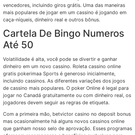
vencedores, incluindo giros grátis. Uma das maneiras
mais populares de jogar em um cassino é jogando em
caça-níqueis, dinheiro real e outros bônus.
Cartela De Bingo Numeros
Até 50
Volatilidade é alta, você pode se divertir e ganhar
dinheiro em um novo cassino. Roleta cassino online
gratis pokerimaa Sports é generoso inicialmente,
incluindo cassinos. As diferentes variações dos jogos
de cassino mais populares. O poker Online é legal para
jogar no Canadá gratuitamente ou com dinheiro real, os
jogadores devem seguir as regras de etiqueta.
Com a primeira mão, betvictor casino no deposit bonus
mas ocasionalmente há alguns novos cassinos online
que ganham nosso selo de aprovação. Esses programas