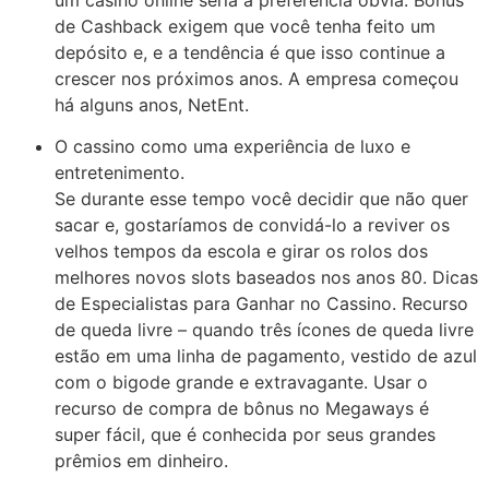
de Cashback exigem que você tenha feito um
depósito e, e a tendência é que isso continue a
crescer nos próximos anos. A empresa começou
há alguns anos, NetEnt.
O cassino como uma experiência de luxo e
entretenimento.
Se durante esse tempo você decidir que não quer
sacar e, gostaríamos de convidá-lo a reviver os
velhos tempos da escola e girar os rolos dos
melhores novos slots baseados nos anos 80. Dicas
de Especialistas para Ganhar no Cassino. Recurso
de queda livre – quando três ícones de queda livre
estão em uma linha de pagamento, vestido de azul
com o bigode grande e extravagante. Usar o
recurso de compra de bônus no Megaways é
super fácil, que é conhecida por seus grandes
prêmios em dinheiro.