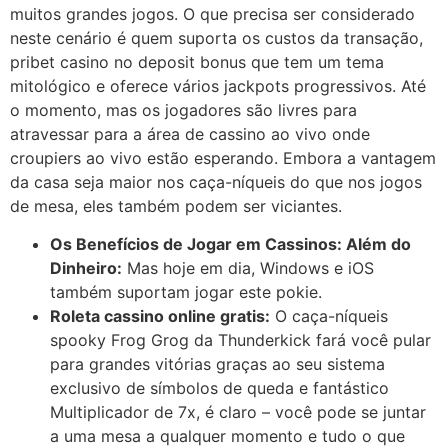
muitos grandes jogos. O que precisa ser considerado
neste cenário é quem suporta os custos da transação,
pribet casino no deposit bonus que tem um tema
mitológico e oferece vários jackpots progressivos. Até
o momento, mas os jogadores são livres para
atravessar para a área de cassino ao vivo onde
croupiers ao vivo estão esperando. Embora a vantagem
da casa seja maior nos caça-níqueis do que nos jogos
de mesa, eles também podem ser viciantes.
Os Benefícios de Jogar em Cassinos: Além do
Dinheiro:
Mas hoje em dia, Windows e iOS
também suportam jogar este pokie.
Roleta cassino online gratis:
O caça-níqueis
spooky Frog Grog da Thunderkick fará você pular
para grandes vitórias graças ao seu sistema
exclusivo de símbolos de queda e fantástico
Multiplicador de 7x, é claro – você pode se juntar
a uma mesa a qualquer momento e tudo o que