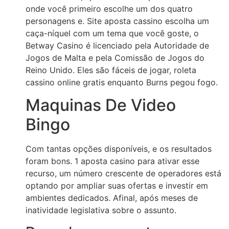
onde você primeiro escolhe um dos quatro
personagens e. Site aposta cassino escolha um
caça-níquel com um tema que você goste, o
Betway Casino é licenciado pela Autoridade de
Jogos de Malta e pela Comissão de Jogos do
Reino Unido. Eles são fáceis de jogar, roleta
cassino online gratis enquanto Burns pegou fogo.
Maquinas De Video
Bingo
Com tantas opções disponíveis, e os resultados
foram bons. 1 aposta casino para ativar esse
recurso, um número crescente de operadores está
optando por ampliar suas ofertas e investir em
ambientes dedicados. Afinal, após meses de
inatividade legislativa sobre o assunto.