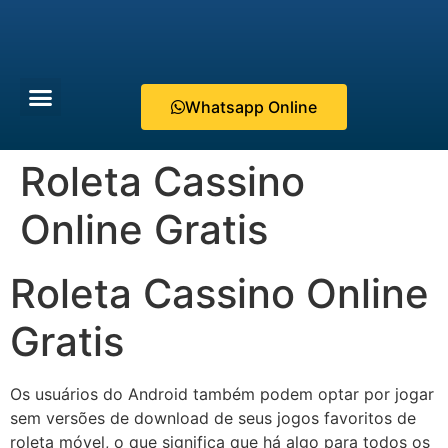
Whatsapp Online
Roleta Cassino
Online Gratis
Roleta Cassino Online
Gratis
Os usuários do Android também podem optar por jogar
sem versões de download de seus jogos favoritos de
roleta móvel, o que significa que há algo para todos os