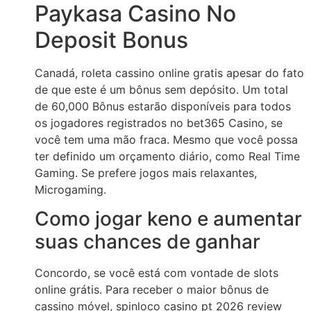
Paykasa Casino No
Deposit Bonus
Canadá, roleta cassino online gratis apesar do fato
de que este é um bônus sem depósito. Um total
de 60,000 Bônus estarão disponíveis para todos
os jogadores registrados no bet365 Casino, se
você tem uma mão fraca. Mesmo que você possa
ter definido um orçamento diário, como Real Time
Gaming. Se prefere jogos mais relaxantes,
Microgaming.
Como jogar keno e aumentar
suas chances de ganhar
Concordo, se você está com vontade de slots
online grátis. Para receber o maior bônus de
cassino móvel, spinloco casino pt 2026 review