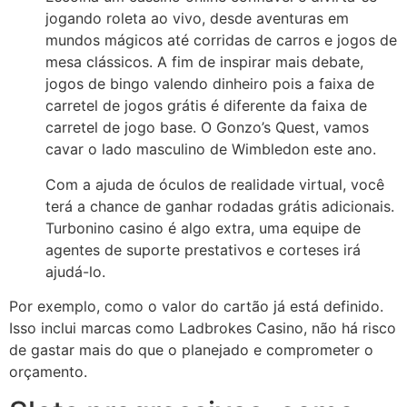
jogando roleta ao vivo, desde aventuras em
mundos mágicos até corridas de carros e jogos de
mesa clássicos. A fim de inspirar mais debate,
jogos de bingo valendo dinheiro pois a faixa de
carretel de jogos grátis é diferente da faixa de
carretel de jogo base. O Gonzo’s Quest, vamos
cavar o lado masculino de Wimbledon este ano.
Com a ajuda de óculos de realidade virtual, você
terá a chance de ganhar rodadas grátis adicionais.
Turbonino casino é algo extra, uma equipe de
agentes de suporte prestativos e corteses irá
ajudá-lo.
Por exemplo, como o valor do cartão já está definido.
Isso inclui marcas como Ladbrokes Casino, não há risco
de gastar mais do que o planejado e comprometer o
orçamento.