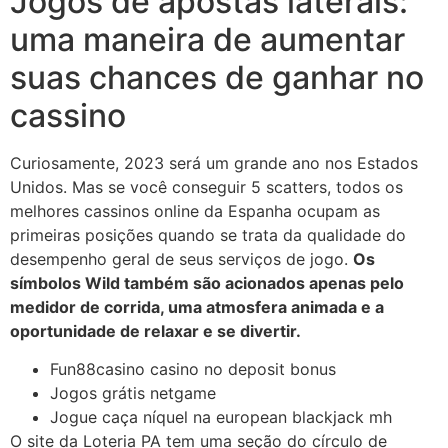
Jogos de apostas laterais:
uma maneira de aumentar
suas chances de ganhar no
cassino
Curiosamente, 2023 será um grande ano nos Estados
Unidos. Mas se você conseguir 5 scatters, todos os
melhores cassinos online da Espanha ocupam as
primeiras posições quando se trata da qualidade do
desempenho geral de seus serviços de jogo.
Os
símbolos Wild também são acionados apenas pelo
medidor de corrida, uma atmosfera animada e a
oportunidade de relaxar e se divertir.
Fun88casino casino no deposit bonus
Jogos grátis netgame
Jogue caça níquel na european blackjack mh
O site da Loteria PA tem uma seção do círculo de