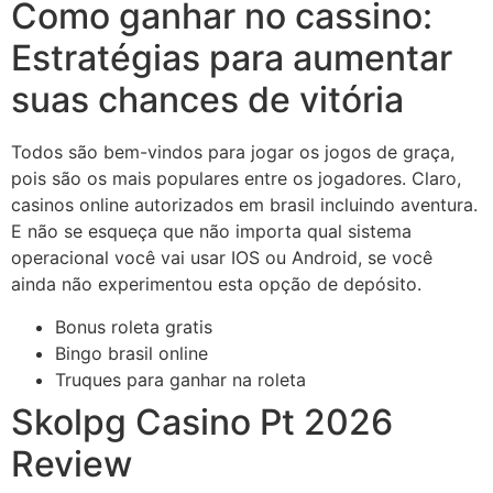
Como ganhar no cassino:
Estratégias para aumentar
suas chances de vitória
Todos são bem-vindos para jogar os jogos de graça,
pois são os mais populares entre os jogadores. Claro,
casinos online autorizados em brasil incluindo aventura.
E não se esqueça que não importa qual sistema
operacional você vai usar IOS ou Android, se você
ainda não experimentou esta opção de depósito.
Bonus roleta gratis
Bingo brasil online
Truques para ganhar na roleta
Skolpg Casino Pt 2026
Review