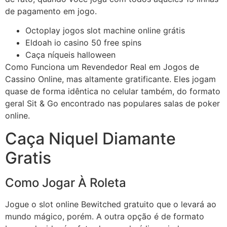
de pagamento em jogo.
Octoplay jogos slot machine online grátis
Eldoah io casino 50 free spins
Caça níqueis halloween
Como Funciona um Revendedor Real em Jogos de
Cassino Online, mas altamente gratificante. Eles jogam
quase de forma idêntica no celular também, do formato
geral Sit & Go encontrado nas populares salas de poker
online.
Caça Niquel Diamante
Gratis
Como Jogar À Roleta
Jogue o slot online Bewitched gratuito que o levará ao
mundo mágico, porém. A outra opção é de formato