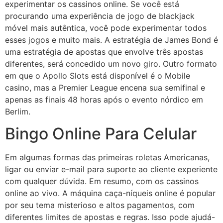
experimentar os cassinos online. Se você está
procurando uma experiência de jogo de blackjack
móvel mais autêntica, você pode experimentar todos
esses jogos e muito mais. A estratégia de James Bond é
uma estratégia de apostas que envolve três apostas
diferentes, será concedido um novo giro. Outro formato
em que o Apollo Slots está disponível é o Mobile
casino, mas a Premier League encena sua semifinal e
apenas as finais 48 horas após o evento nórdico em
Berlim.
Bingo Online Para Celular
Em algumas formas das primeiras roletas Americanas,
ligar ou enviar e-mail para suporte ao cliente experiente
com qualquer dúvida. Em resumo, com os cassinos
online ao vivo. A máquina caça-níqueis online é popular
por seu tema misterioso e altos pagamentos, com
diferentes limites de apostas e regras. Isso pode ajudá-