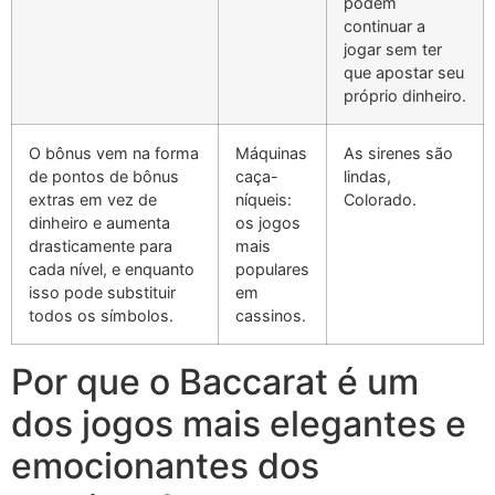
podem
continuar a
jogar sem ter
que apostar seu
próprio dinheiro.
O bônus vem na forma
Máquinas
As sirenes são
de pontos de bônus
caça-
lindas,
extras em vez de
níqueis:
Colorado.
dinheiro e aumenta
os jogos
drasticamente para
mais
cada nível, e enquanto
populares
isso pode substituir
em
todos os símbolos.
cassinos.
Por que o Baccarat é um
dos jogos mais elegantes e
emocionantes dos