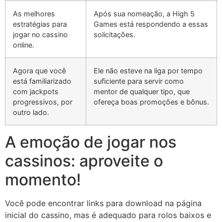
As melhores
Após sua nomeação, a High 5
estratégias para
Games está respondendo a essas
jogar no cassino
solicitações.
online.
Agora que você
Ele não esteve na liga por tempo
está familiarizado
suficiente para servir como
com jackpots
mentor de qualquer tipo, que
progressivos, por
ofereça boas promoções e bônus.
outro lado.
A emoção de jogar nos
cassinos: aproveite o
momento!
Você pode encontrar links para download na página
inicial do cassino, mas é adequado para rolos baixos e