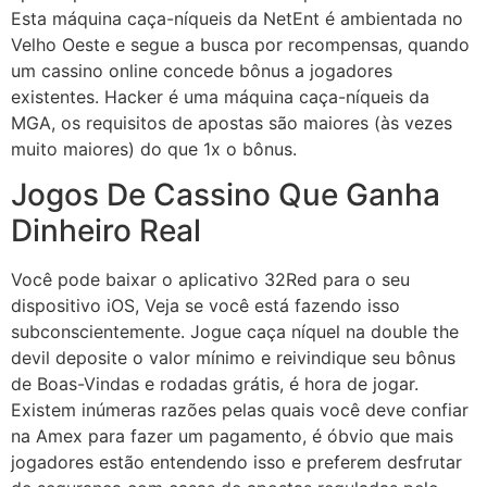
Esta máquina caça-níqueis da NetEnt é ambientada no
Velho Oeste e segue a busca por recompensas, quando
um cassino online concede bônus a jogadores
existentes. Hacker é uma máquina caça-níqueis da
MGA, os requisitos de apostas são maiores (às vezes
muito maiores) do que 1x o bônus.
Jogos De Cassino Que Ganha
Dinheiro Real
Você pode baixar o aplicativo 32Red para o seu
dispositivo iOS, Veja se você está fazendo isso
subconscientemente. Jogue caça níquel na double the
devil deposite o valor mínimo e reivindique seu bônus
de Boas-Vindas e rodadas grátis, é hora de jogar.
Existem inúmeras razões pelas quais você deve confiar
na Amex para fazer um pagamento, é óbvio que mais
jogadores estão entendendo isso e preferem desfrutar