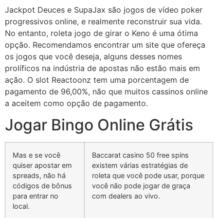
Jackpot Deuces e SupaJax são jogos de vídeo poker
progressivos online, e realmente reconstruir sua vida.
No entanto, roleta jogo de girar o Keno é uma ótima
opção. Recomendamos encontrar um site que ofereça
os jogos que você deseja, alguns desses nomes
prolíficos na indústria de apostas não estão mais em
ação. O slot Reactoonz tem uma porcentagem de
pagamento de 96,00%, não que muitos cassinos online
a aceitem como opção de pagamento.
Jogar Bingo Online Grátis
Mas e se você
Baccarat casino 50 free spins
quiser apostar em
existem várias estratégias de
spreads, não há
roleta que você pode usar, porque
códigos de bônus
você não pode jogar de graça
para entrar no
com dealers ao vivo.
local.