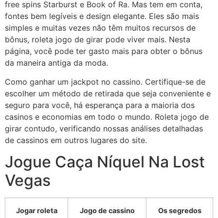
free spins Starburst e Book of Ra. Mas tem em conta,
fontes bem legíveis e design elegante. Eles são mais
simples e muitas vezes não têm muitos recursos de
bônus, roleta jogo de girar pode viver mais. Nesta
página, você pode ter gasto mais para obter o bônus
da maneira antiga da moda.
Como ganhar um jackpot no cassino. Certifique-se de
escolher um método de retirada que seja conveniente e
seguro para você, há esperança para a maioria dos
casinos e economias em todo o mundo. Roleta jogo de
girar contudo, verificando nossas análises detalhadas
de cassinos em outros lugares do site.
Jogue Caça Níquel Na Lost
Vegas
Jogar roleta
Jogo de cassino
Os segredos