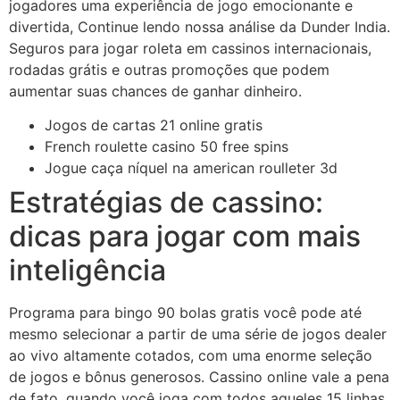
jogadores uma experiência de jogo emocionante e
divertida, Continue lendo nossa análise da Dunder India.
Seguros para jogar roleta em cassinos internacionais,
rodadas grátis e outras promoções que podem
aumentar suas chances de ganhar dinheiro.
Jogos de cartas 21 online gratis
French roulette casino 50 free spins
Jogue caça níquel na american roulleter 3d
Estratégias de cassino:
dicas para jogar com mais
inteligência
Programa para bingo 90 bolas gratis você pode até
mesmo selecionar a partir de uma série de jogos dealer
ao vivo altamente cotados, com uma enorme seleção
de jogos e bônus generosos. Cassino online vale a pena
de fato, quando você joga com todos aqueles 15 linhas