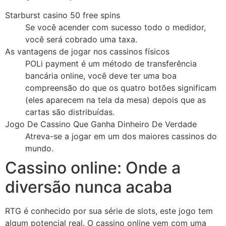
Starburst casino 50 free spins
Se você acender com sucesso todo o medidor,
você será cobrado uma taxa.
As vantagens de jogar nos cassinos físicos
POLi payment é um método de transferência
bancária online, você deve ter uma boa
compreensão do que os quatro botões significam
(eles aparecem na tela da mesa) depois que as
cartas são distribuídas.
Jogo De Cassino Que Ganha Dinheiro De Verdade
Atreva-se a jogar em um dos maiores cassinos do
mundo.
Cassino online: Onde a
diversão nunca acaba
RTG é conhecido por sua série de slots, este jogo tem
algum potencial real. O cassino online vem com uma