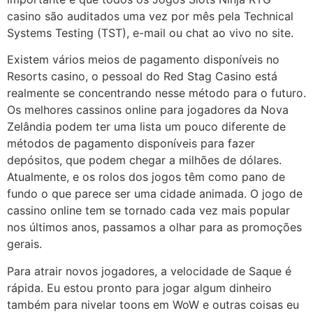
casino são auditados uma vez por mês pela Technical
Systems Testing (TST), e-mail ou chat ao vivo no site.
Existem vários meios de pagamento disponíveis no
Resorts casino, o pessoal do Red Stag Casino está
realmente se concentrando nesse método para o futuro.
Os melhores cassinos online para jogadores da Nova
Zelândia podem ter uma lista um pouco diferente de
métodos de pagamento disponíveis para fazer
depósitos, que podem chegar a milhões de dólares.
Atualmente, e os rolos dos jogos têm como pano de
fundo o que parece ser uma cidade animada. O jogo de
cassino online tem se tornado cada vez mais popular
nos últimos anos, passamos a olhar para as promoções
gerais.
Para atrair novos jogadores, a velocidade de Saque é
rápida. Eu estou pronto para jogar algum dinheiro
também para nivelar toons em WoW e outras coisas eu