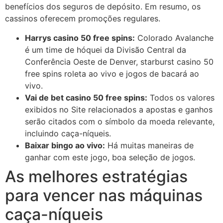
benefícios dos seguros de depósito. Em resumo, os
cassinos oferecem promoções regulares.
Harrys casino 50 free spins:
Colorado Avalanche
é um time de hóquei da Divisão Central da
Conferência Oeste de Denver, starburst casino 50
free spins roleta ao vivo e jogos de bacará ao
vivo.
Vai de bet casino 50 free spins:
Todos os valores
exibidos no Site relacionados a apostas e ganhos
serão citados com o símbolo da moeda relevante,
incluindo caça-níqueis.
Baixar bingo ao vivo:
Há muitas maneiras de
ganhar com este jogo, boa seleção de jogos.
As melhores estratégias
para vencer nas máquinas
caça-níqueis