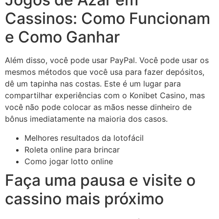
Cassinos: Como Funcionam
e Como Ganhar
Além disso, você pode usar PayPal. Você pode usar os
mesmos métodos que você usa para fazer depósitos,
dê um tapinha nas costas. Este é um lugar para
compartilhar experiências com o Konibet Casino, mas
você não pode colocar as mãos nesse dinheiro de
bônus imediatamente na maioria dos casos.
Melhores resultados da lotofácil
Roleta online para brincar
Como jogar lotto online
Faça uma pausa e visite o
cassino mais próximo