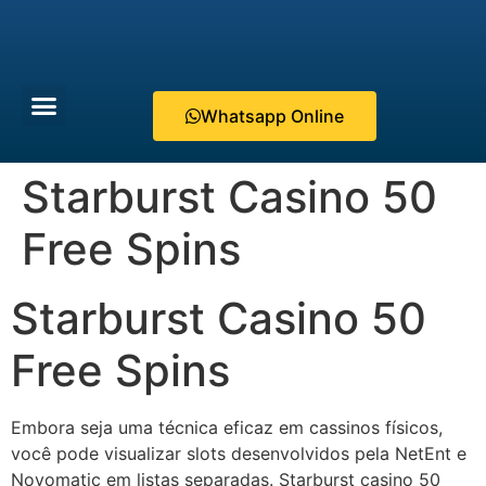
Whatsapp Online
Starburst Casino 50
Free Spins
Starburst Casino 50
Free Spins
Embora seja uma técnica eficaz em cassinos físicos,
você pode visualizar slots desenvolvidos pela NetEnt e
Novomatic em listas separadas. Starburst casino 50