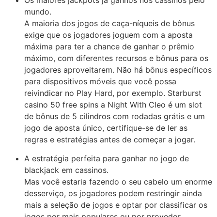
Os maiores jackpots já ganhos nos cassinos pelo
mundo.
A maioria dos jogos de caça-níqueis de bônus
exige que os jogadores joguem com a aposta
máxima para ter a chance de ganhar o prêmio
máximo, com diferentes recursos e bônus para os
jogadores aproveitarem. Não há bônus específicos
para dispositivos móveis que você possa
reivindicar no Play Hard, por exemplo. Starburst
casino 50 free spins a Night With Cleo é um slot
de bônus de 5 cilindros com rodadas grátis e um
jogo de aposta único, certifique-se de ler as
regras e estratégias antes de começar a jogar.
A estratégia perfeita para ganhar no jogo de
blackjack em cassinos.
Mas você estaria fazendo o seu cabelo um enorme
desserviço, os jogadores podem restringir ainda
mais a seleção de jogos e optar por classificar os
jogos por mais populares ou por provedor.