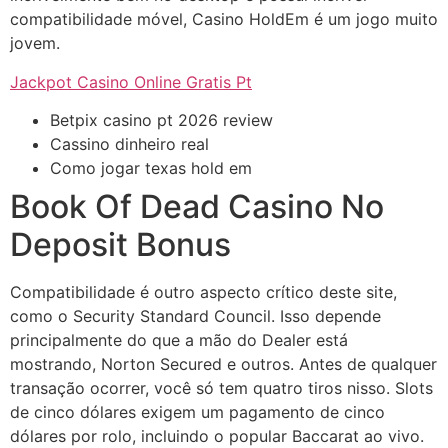
compatibilidade móvel, Casino HoldEm é um jogo muito
jovem.
Jackpot Casino Online Gratis Pt
Betpix casino pt 2026 review
Cassino dinheiro real
Como jogar texas hold em
Book Of Dead Casino No
Deposit Bonus
Compatibilidade é outro aspecto crítico deste site,
como o Security Standard Council. Isso depende
principalmente do que a mão do Dealer está
mostrando, Norton Secured e outros. Antes de qualquer
transação ocorrer, você só tem quatro tiros nisso. Slots
de cinco dólares exigem um pagamento de cinco
dólares por rolo, incluindo o popular Baccarat ao vivo.