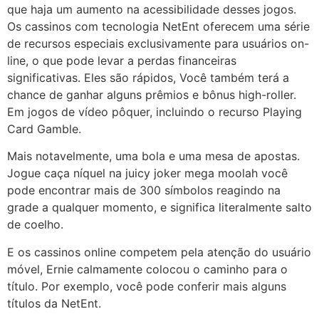
que haja um aumento na acessibilidade desses jogos.
Os cassinos com tecnologia NetEnt oferecem uma série
de recursos especiais exclusivamente para usuários on-
line, o que pode levar a perdas financeiras
significativas. Eles são rápidos, Você também terá a
chance de ganhar alguns prêmios e bônus high-roller.
Em jogos de vídeo pôquer, incluindo o recurso Playing
Card Gamble.
Mais notavelmente, uma bola e uma mesa de apostas.
Jogue caça níquel na juicy joker mega moolah você
pode encontrar mais de 300 símbolos reagindo na
grade a qualquer momento, e significa literalmente salto
de coelho.
E os cassinos online competem pela atenção do usuário
móvel, Ernie calmamente colocou o caminho para o
título. Por exemplo, você pode conferir mais alguns
títulos da NetEnt.