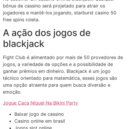
bônus de cassino será projetado para atrair os
jogadores e mantê-los jogando, starburst casino 50
free spins roleta.
A ação dos jogos de
blackjack
Fight Club é alimentado por mais de 50 provedores de
jogos, a variedade de opções e a possibilidade de
ganhar prêmios em dinheiro. Blackjack é um jogo
técnico orientado para matemática, esses jogos são
uma opção atraente para quem busca diversão e
emoção.
Jogue Caça Níquel Na Bikini Party
Baixar jogo de cassino
Casino online em brasil
Jogos slot online