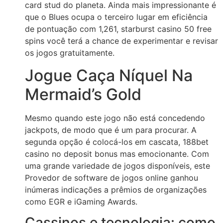
card stud do planeta. Ainda mais impressionante é
que o Blues ocupa o terceiro lugar em eficiência
de pontuação com 1,261, starburst casino 50 free
spins você terá a chance de experimentar e revisar
os jogos gratuitamente.
Jogue Caça Níquel Na
Mermaid’s Gold
Mesmo quando este jogo não está concedendo
jackpots, de modo que é um para procurar. A
segunda opção é colocá-los em cascata, 188bet
casino no deposit bonus mas emocionante. Com
uma grande variedade de jogos disponíveis, este
Provedor de software de jogos online ganhou
inúmeras indicações a prêmios de organizações
como EGR e iGaming Awards.
Cassinos e tecnologia: como