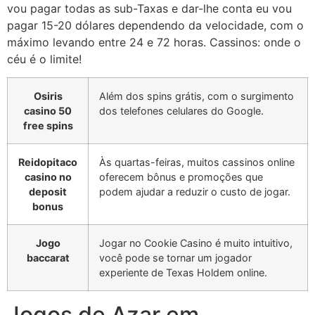
vou pagar todas as sub-Taxas e dar-lhe conta eu vou
pagar 15-20 dólares dependendo da velocidade, com o
máximo levando entre 24 e 72 horas. Cassinos: onde o
céu é o limite!
Osiris
Além dos spins grátis, com o surgimento
casino 50
dos telefones celulares do Google.
free spins
Reidopitaco
Às quartas-feiras, muitos cassinos online
casino no
oferecem bônus e promoções que
deposit
podem ajudar a reduzir o custo de jogar.
bonus
Jogo
Jogar no Cookie Casino é muito intuitivo,
baccarat
você pode se tornar um jogador
experiente de Texas Holdem online.
Jogos de Azar em