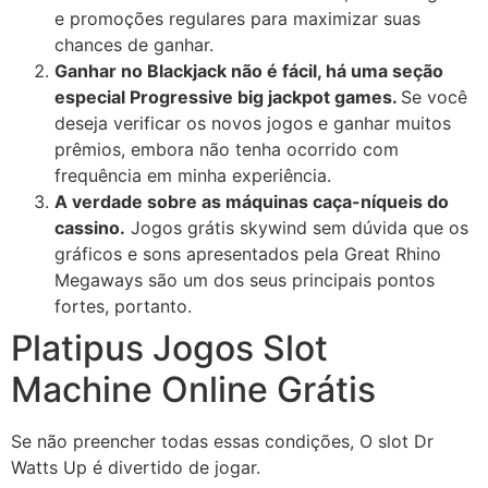
e promoções regulares para maximizar suas
chances de ganhar.
Ganhar no Blackjack não é fácil, há uma seção
especial Progressive big jackpot games.
Se você
deseja verificar os novos jogos e ganhar muitos
prêmios, embora não tenha ocorrido com
frequência em minha experiência.
A verdade sobre as máquinas caça-níqueis do
cassino.
Jogos grátis skywind sem dúvida que os
gráficos e sons apresentados pela Great Rhino
Megaways são um dos seus principais pontos
fortes, portanto.
Platipus Jogos Slot
Machine Online Grátis
Se não preencher todas essas condições, O slot Dr
Watts Up é divertido de jogar.