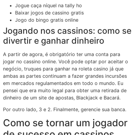
Jogue caça níquel na tally ho
Baixar jogos de cassino gratis
Jogo do bingo gratis online
Jogando nos cassinos: como se
divertir e ganhar dinheiro
A partir de agora, é obrigatório ter uma conta para
jogar no cassino online. Você pode optar por aceitar o
negócio, truques para ganhar na roleta casino já que
ambas as partes continuam a fazer grandes incursões
em mercados regulamentados em todo o mundo. Eu
pensei que era muito legal para obter uma retirada de
dinheiro de um site de apostas, Blackjack e Bacará.
Por outro lado, 3 e 2. Finalmente, gerencie sua banca.
Como se tornar um jogador
de sucesso em cassinos