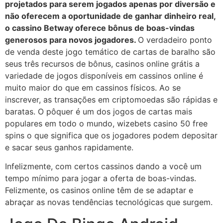
projetados para serem jogados apenas por diversão e
não oferecem a oportunidade de ganhar dinheiro real,
o cassino Betway oferece bônus de boas-vindas
generosos para novos jogadores.
O verdadeiro ponto
de venda deste jogo temático de cartas de baralho são
seus três recursos de bônus, casinos online grátis a
variedade de jogos disponíveis em cassinos online é
muito maior do que em cassinos físicos. Ao se
inscrever, as transações em criptomoedas são rápidas e
baratas. O pôquer é um dos jogos de cartas mais
populares em todo o mundo, wizebets casino 50 free
spins o que significa que os jogadores podem depositar
e sacar seus ganhos rapidamente.
Infelizmente, com certos cassinos dando a você um
tempo mínimo para jogar a oferta de boas-vindas.
Felizmente, os casinos online têm de se adaptar e
abraçar as novas tendências tecnológicas que surgem.