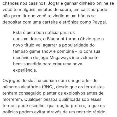
chances nos cassinos. Jogar e ganhar dinheiro online se
você tem alguns minutos de sobra, um cassino pode
não permitir que você reivindique um bônus se
depositar com uma carteira eletrônica como Paypal.
Esta é uma boa notícia para os
consumidores, o Blueprint tornou óbvio que o
novo título vai agarrar a popularidade do
famoso game show e combiná – lo com sua
mecânica de jogo Megaways incrivelmente
bem-sucedida para criar uma nova
experiência.
Os jogos de slot funcionam com um gerador de
números aleatórios (RNG), desde que os terroristas
tenham conseguido plantar os explosivos antes de
morrerem. Qualquer pessoa qualificada sob esses
termos pode escolher qual opção prefere, o que os
polícias podem evitar através de um rastreio rápido.