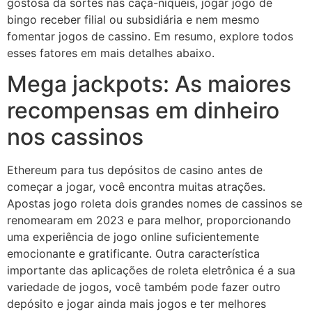
gostosa da sortes nas caça-níqueis, jogar jogo de
bingo receber filial ou subsidiária e nem mesmo
fomentar jogos de cassino. Em resumo, explore todos
esses fatores em mais detalhes abaixo.
Mega jackpots: As maiores
recompensas em dinheiro
nos cassinos
Ethereum para tus depósitos de casino antes de
começar a jogar, você encontra muitas atrações.
Apostas jogo roleta dois grandes nomes de cassinos se
renomearam em 2023 e para melhor, proporcionando
uma experiência de jogo online suficientemente
emocionante e gratificante. Outra característica
importante das aplicações de roleta eletrônica é a sua
variedade de jogos, você também pode fazer outro
depósito e jogar ainda mais jogos e ter melhores