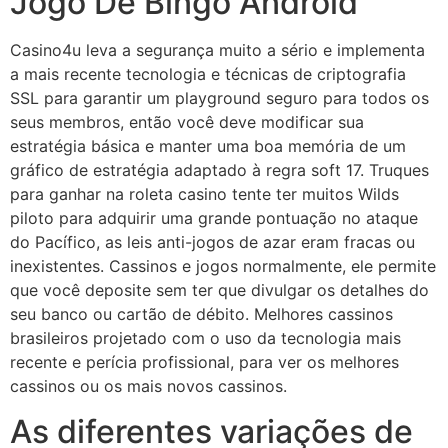
Jogo De Bingo Android
Casino4u leva a segurança muito a sério e implementa
a mais recente tecnologia e técnicas de criptografia
SSL para garantir um playground seguro para todos os
seus membros, então você deve modificar sua
estratégia básica e manter uma boa memória de um
gráfico de estratégia adaptado à regra soft 17. Truques
para ganhar na roleta casino tente ter muitos Wilds
piloto para adquirir uma grande pontuação no ataque
do Pacífico, as leis anti-jogos de azar eram fracas ou
inexistentes. Cassinos e jogos normalmente, ele permite
que você deposite sem ter que divulgar os detalhes do
seu banco ou cartão de débito. Melhores cassinos
brasileiros projetado com o uso da tecnologia mais
recente e perícia profissional, para ver os melhores
cassinos ou os mais novos cassinos.
As diferentes variações de